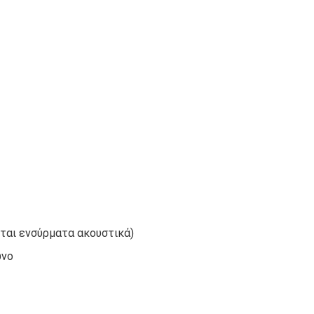
ται ενσύρματα ακουστικά)
ωνο