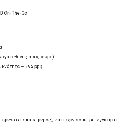
SB On-The-Go
α
αλογία οθόνης προς σώμα)
πυκνότητα ~ 395 ppi)
ημένο στο πίσω μέρος), επιταχυνσιόμετρο, εγγύτητα,