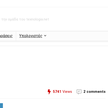
την ομάδα του texnologia.net
οράσεις
Υπολογιστές
5741
Views
2 comments