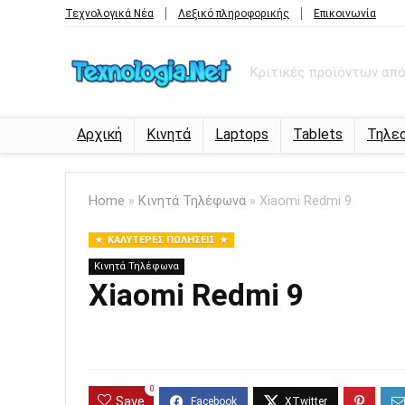
Τεχνολογικά Νέα
Λεξικό πληροφορικής
Επικοινωνία
Κριτικές προϊόντων από 
Αρχική
Κινητά
Laptops
Tablets
Τηλε
Home
»
Κινητά Τηλέφωνα
»
Xiaomi Redmi 9
ΚΑΛΎΤΕΡΕΣ ΠΩΛΉΣΕΙΣ
Κινητά Τηλέφωνα
Xiaomi Redmi 9
0
Save