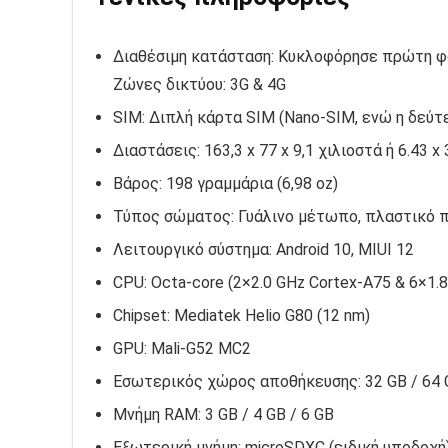
Διαθέσιμη κατάσταση: Κυκλοφόρησε πρώτη φορ
Ζώνες δικτύου: 3G & 4G
SIM: Διπλή κάρτα SIM (Nano-SIM, ενώ η δεύτ
Διαστάσεις: 163,3 x 77 x 9,1 χιλιοστά ή 6.43 x 
Βάρος: 198 γραμμάρια (6,98 oz)
Τύπος σώματος: Γυάλινο μέτωπο, πλαστικό π
Λειτουργικό σύστημα: Android 10, MIUI 12
CPU: Octa-core (2×2.0 GHz Cortex-A75 & 6×1.
Chipset: Mediatek Helio G80 (12 nm)
GPU: Mali-G52 MC2
Εσωτερικός χώρος αποθήκευσης: 32 GB / 64 
Μνήμη RAM: 3 GB / 4 GB / 6 GB
Εξωτερική μνήμη: microSDXC (ειδική υποδοχή