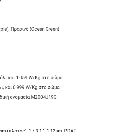
ple), Πρασινό (Ocean Green)
άλι και 1.059 W/Kg στο σώμα
ι, και 0.999 W/Kg στο σώμα
κωδική ονομασία M2004J19G
mm (πλάτος), 1 / 3.1 “, 1.12µm, PDAF