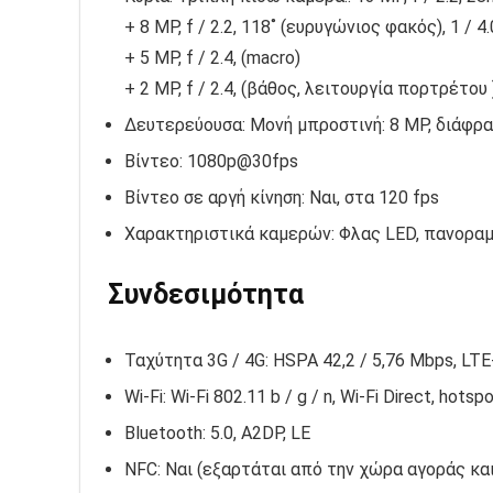
+ 8 MP, f / 2.2, 118˚ (ευρυγώνιος φακός), 1 / 4
+ 5 MP, f / 2.4, (macro)
+ 2 MP, f / 2.4, (βάθος, λειτουργία πορτρέτου 
Δευτερεύουσα: Μονή μπροστινή: 8 MP, διάφραγ
Βίντεο: 1080p@30fps
Βίντεο σε αργή κίνηση: Ναι, στα 120 fps
Χαρακτηριστικά καμερών: Φλας LED, πανοραμ
Συνδεσιμότητα
Ταχύτητα 3G / 4G: HSPA 42,2 / 5,76 Mbps, LTE
Wi-Fi: Wi-Fi 802.11 b / g / n, Wi-Fi Direct, hotsp
Bluetooth: 5.0, A2DP, LE
NFC: Ναι (εξαρτάται από την χώρα αγοράς κα