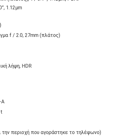
.0”, 1.12µm
)
μα f / 2.0, 27mm (πλάτος)
ική λήψη, HDR
-A
ot
ι την περιοχή που αγοράστηκε το τηλέφωνο)