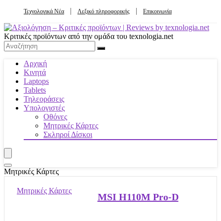
Τεχνολογικά Νέα
Λεξικό πληροφορικής
Επικοινωνία
Κριτικές προϊόντων από την ομάδα του texnologia.net
Αρχική
Κινητά
Laptops
Tablets
Τηλεοράσεις
Υπολογιστές
Οθόνες
Μητρικές Κάρτες
Σκληροί Δίσκοι
Μητρικές Κάρτες
Μητρικές Κάρτες
MSI H110M Pro-D