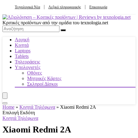
Τεχνολογικά Νέα
Λεξικό πληροφορικής
Επικοινωνία
Κριτικές προϊόντων από την ομάδα του texnologia.net
Αρχική
Κινητά
Laptops
Tablets
Τηλεοράσεις
Υπολογιστές
Οθόνες
Μητρικές Κάρτες
Σκληροί Δίσκοι
Home
»
Κινητά Τηλέφωνα
»
Xiaomi Redmi 2A
Επιλογή Εκδότη
Κινητά Τηλέφωνα
Xiaomi Redmi 2A