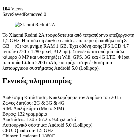
104
Views
Save
Saved
Removed
0
Το Xiaomi Redmi 2A τροφοδοτείται από τετραπύρηνο επεξεργαστή
1,5 GHz. Η συσκευή διαθέτει επίσης εσωτερική αποθήκευση 8
GB + (C) και μνήμη RAM 1 GB. Έχει οθόνη αφής IPS LCD 4,7
ιντσών (720 x 1280 pixel, 312 ppi). Συνοδεύεται από μία πίσω
κάμερα 8 MP και υποστηρίζει Wifi, GPS, 3G και 4G LTE. Φέρει
μπαταρία Li-Ion 2200 mAh, και τρέχει στην έκδοση του
λειτουργικού συστήματος Android 5.0 (Lollipop).
Γενικές πληροφορίες
Διαθέσιμη Κατάσταση: Κυκλοφόρησε τον Απρίλιο του 2015
Ζώνες δικτύου: 2G & 3G & 4G
SIM: Διπλή κάρτα (Micro-SIM)
Βάρος: 132 γραμμάρια
Διαστάσεις: 134 x 67.2 x 9.4 χιλιοστά
Λειτουργικό σύστημα: Android 5.0 (Lollipop)
CPU: Quad-core 1.5 GHz
Chipset: Leadcore L1860C