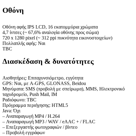
Οθόνη
Οθόνη αφής IPS LCD, 16 εκατομμύρια χρώματα
4,7 ίντσες (~ 67,6% αναλογία οθόνης προς σώμα)
720 x 1280 pixel (~ 312 ppi πυκνότητα εικονοστοιχείων)
Πολλαπλής αφής: Ναι
TBC
Διασκέδαση & δυνατότητες
Αισθητήρες: Επιταχυνσιόμετρο, εγγύτητα
GPS: Ναι, με A-GPS, GLONASS, Beidou
Μηνύματα: SMS (προβολή με σπείρωμα), MMS, Ηλεκτρονικό
ταχυδρομείο, Push Mail, IM
Ραδιόφωνο: TBC
Πρόγραμμα περιήγησης: HTML5
Java: Όχι
– Αναπαραγωγή MP4 / H.264
– Αναπαραγωγή MP3 / WAV / eAAC + / FLAC
– Επεξεργαστής φωτογραφιών / βίντεο
– Προβολή εγγράφων