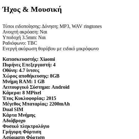
Ήχος & Μουσική
Τύποι ειδοποίησης: Δόνηση; MP3, WAV ringtones
Ανοιχτή ακρόαση: Ναι
Υποδοχή 3.5mm: Ναι
Ραδιόφωνο: TBC
Ενεργή ακύρωση θορύβου με ειδικό μικρόφωνο
Κατασκευαστής:
Xiaomi
Πυρήνες Επεξεργαστή:
4
Οθόνη:
4.7 ίντσες
Χώρος αποθήκευσης:
8GB
Μνήμη RAM:
1 GB
Λειτουργικό Σύστημα:
Android
Κάμερα:
8 MPixel
Έτος Κυκλοφορίας:
2015
Μέγεθος Μπαταρίας:
2200mAh
Dual SIM
Κάρτα Μνήμης
Αδιάβροχο
Φυσικό πληκτρολόγιο
Γρήγορη Φόρτιση
Ασύρματη Φόρτιση