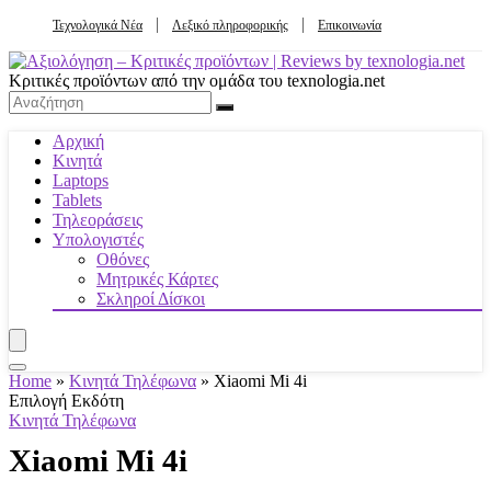
Τεχνολογικά Νέα
Λεξικό πληροφορικής
Επικοινωνία
Κριτικές προϊόντων από την ομάδα του texnologia.net
Αρχική
Κινητά
Laptops
Tablets
Τηλεοράσεις
Υπολογιστές
Οθόνες
Μητρικές Κάρτες
Σκληροί Δίσκοι
Home
»
Κινητά Τηλέφωνα
»
Xiaomi Mi 4i
Επιλογή Εκδότη
Κινητά Τηλέφωνα
Xiaomi Mi 4i