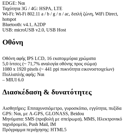
EDGE: Ναι
Ταχύτητα 3G / 4G: HSPA, LTE
Wi-Fi: Wi-Fi 802.11 a / b / g / n / ac, διπλή ζώνη, WiFi Direct,
hotspot
Bluetooth: v4.1, A2DP
USB: microUSB v2.0, USB Host
Οθόνη
Οθόνη αφής IPS LCD, 16 εκατομμύρια χρώματα
5,0 ίντσες (~ 71,7% αναλογία οθόνης προς σώμα)
1080 x 1920 pixels (~ 441 ppi πυκνότητα εικονοστοιχείων)
Πολλαπλής αφής: Ναι
– MIUI 6.0
Διασκέδαση & δυνατότητες
Αισθητήρες: Επιταχυνσιόμετρο, γυροσκόπιο, εγγύτητα, πυξίδα
GPS: Ναι, με A-GPS, GLONASS, Beidou
Μηνύματα: SMS (προβολή με σπείρωμα), MMS, Ηλεκτρονικό
ταχυδρομείο, Push Mail, IM
Πρόγραμμα περιήγησης: HTML5