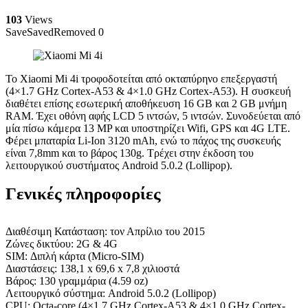
103
Views
Save
Saved
Removed
0
Το Xiaomi Mi 4i τροφοδοτείται από οκταπύρηνο επεξεργαστή
(4×1.7 GHz Cortex-A53 & 4×1.0 GHz Cortex-A53). Η συσκευή
διαθέτει επίσης εσωτερική αποθήκευση 16 GB και 2 GB μνήμη
RAM. Έχει οθόνη αφής LCD 5 ιντσών, 5 ιντσών. Συνοδεύεται από
μία πίσω κάμερα 13 MP και υποστηρίζει Wifi, GPS και 4G LTE.
Φέρει μπαταρία Li-Ion 3120 mAh, ενώ το πάχος της συσκευής
είναι 7,8mm και το βάρος 130g. Τρέχει στην έκδοση του
λειτουργικού συστήματος Android 5.0.2 (Lollipop).
Γενικές πληροφορίες
Διαθέσιμη Κατάσταση: τον Απρίλιο του 2015
Ζώνες δικτύου: 2G & 4G
SIM: Διπλή κάρτα (Micro-SIM)
Διαστάσεις: 138,1 x 69,6 x 7,8 χιλιοστά
Βάρος: 130 γραμμάρια (4.59 oz)
Λειτουργικό σύστημα: Android 5.0.2 (Lollipop)
CPU: Octa-core (4×1.7 GHz Cortex-A53 & 4×1.0 GHz Cortex-