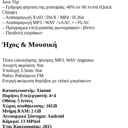
Java: Όχι
– Γρήγορη φόρτιση της μπαταρίας: 40% σε 60 λεπτά (Quick
Charge)
– Αναπαραγωγή XviD / DivX / MP4 / H.264
– Αναπαραγωγή MP3 / WAV / eAAC + / FLAC
– Πρόγραμμα επεξεργασίας φωτογραφιών / βίντεο
– Προβολή εγγράφων
Ήχος & Μουσική
Τύποι ειδοποίησης: Δόνηση; MP3, WAV ringtones
Ανοιχτή ακρόαση: Ναι
Υποδοχή 3.5mm: Ναι
Ράδιο: Ραδιόφωνο FM
Ενεργή ακύρωση θορύβου με ειδικό μικρόφωνο
Κατασκευαστής:
Xiaomi
Πυρήνες Επεξεργαστή:
4+4
Οθόνη:
5 ίντσες
Χώρος αποθήκευσης:
16GB
Μνήμη RAM:
2 GB
Λειτουργικό Σύστημα:
Android
Κάμερα:
13 MPixel
Έτος Κυκλοφορίας:
2015