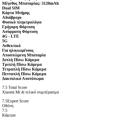
Μέγεθος Μπαταρίας:
3120mAh
Dual SIM
Κάρτα Μνήμης
Αδιάβροχο
Φυσικό πληκτρολόγιο
Γρήγορη Φόρτιση
Ασύρματη Φόρτιση
4G - LTE
5G
Ανθεκτικό
Για ηλικιωμένους
Αποσπώμενη Μπαταρία
Διπλή Πίσω Κάμερα
Τριπλή Πίσω Κάμερα
Τετραπλή Πίσω Κάμερα
Πενταπλή Πίσω Κάμερα
Δακτυλικό Αποτύπωμα
7.5
Total Score
Xiaomi Mi 4i τελικό συμπέρασμα
7.5
Expert Score
Οθόνη
7.5
Κάμερα