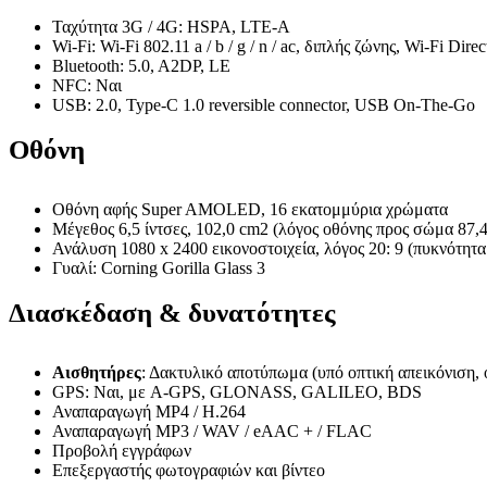
Ταχύτητα 3G / 4G: HSPA, LTE-A
Wi-Fi: Wi-Fi 802.11 a / b / g / n / ac, διπλής ζώνης, Wi-Fi Direc
Bluetooth: 5.0, A2DP, LE
NFC: Ναι
USB: 2.0, Type-C 1.0 reversible connector, USB On-The-Go
Οθόνη
Οθόνη αφής Super AMOLED, 16 εκατομμύρια χρώματα
Μέγεθος 6,5 ίντσες, 102,0 cm2 (λόγος οθόνης προς σώμα 87,
Ανάλυση 1080 x 2400 εικονοστοιχεία, λόγος 20: 9 (πυκνότητα
Γυαλί: Corning Gorilla Glass 3
Διασκέδαση & δυνατότητες
Αισθητήρες
: Δακτυλικό αποτύπωμα (υπό οπτική απεικόνιση, o
GPS: Ναι, με A-GPS, GLONASS, GALILEO, BDS
Αναπαραγωγή MP4 / H.264
Αναπαραγωγή MP3 / WAV / eAAC + / FLAC
Προβολή εγγράφων
Επεξεργαστής φωτογραφιών και βίντεο