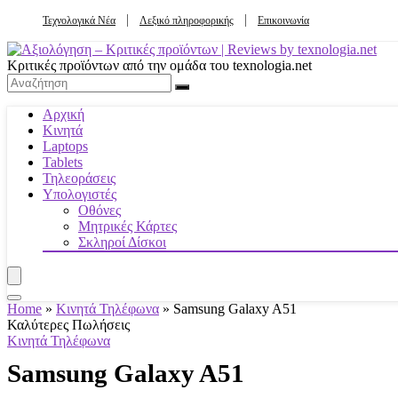
Τεχνολογικά Νέα
Λεξικό πληροφορικής
Επικοινωνία
Κριτικές προϊόντων από την ομάδα του texnologia.net
Αρχική
Κινητά
Laptops
Tablets
Τηλεοράσεις
Υπολογιστές
Οθόνες
Μητρικές Κάρτες
Σκληροί Δίσκοι
Home
»
Κινητά Τηλέφωνα
»
Samsung Galaxy A51
Καλύτερες Πωλήσεις
Κινητά Τηλέφωνα
Samsung Galaxy A51