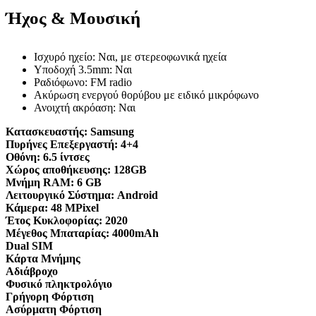
Ήχος & Μουσική
Ισχυρό ηχείο: Ναι, με στερεοφωνικά ηχεία
Υποδοχή 3.5mm: Ναι
Ραδιόφωνο: FM radio
Ακύρωση ενεργού θορύβου με ειδικό μικρόφωνο
Ανοιχτή ακρόαση: Ναι
Κατασκευαστής:
Samsung
Πυρήνες Επεξεργαστή:
4+4
Οθόνη:
6.5 ίντσες
Χώρος αποθήκευσης:
128GB
Μνήμη RAM:
6 GB
Λειτουργικό Σύστημα:
Android
Κάμερα:
48 MPixel
Έτος Κυκλοφορίας:
2020
Μέγεθος Μπαταρίας:
4000mAh
Dual SIM
Κάρτα Μνήμης
Αδιάβροχο
Φυσικό πληκτρολόγιο
Γρήγορη Φόρτιση
Ασύρματη Φόρτιση