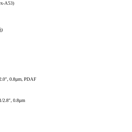
ex-A53)
ή)
/2.0″, 0.8µm, PDAF
1/2.8″, 0.8µm