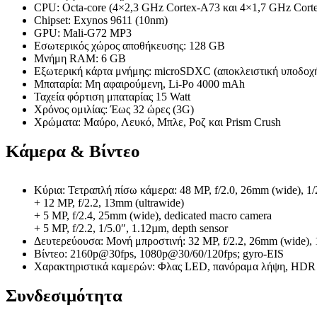
CPU: Octa-core (4×2,3 GHz Cortex-A73 και 4×1,7 GHz Cort
Chipset: Exynos 9611 (10nm)
GPU: Mali-G72 MP3
Εσωτερικός χώρος αποθήκευσης: 128 GB
Μνήμη RAM: 6 GB
Εξωτερική κάρτα μνήμης: microSDXC (αποκλειστική υποδοχ
Μπαταρία: Μη αφαιρούμενη, Li-Po 4000 mAh
Ταχεία φόρτιση μπαταρίας 15 Watt
Χρόνος ομιλίας: Έως 32 ώρες (3G)
Χρώματα: Μαύρο, Λευκό, Μπλε, Ροζ και Prism Crush
Κάμερα & Βίντεο
Κύρια: Τετραπλή πίσω κάμερα: 48 MP, f/2.0, 26mm (wide), 1
+ 12 MP, f/2.2, 13mm (ultrawide)
+ 5 MP, f/2.4, 25mm (wide), dedicated macro camera
+ 5 MP, f/2.2, 1/5.0″, 1.12µm, depth sensor
Δευτερεύουσα: Μονή μπροστινή: 32 MP, f/2.2, 26mm (wide), 
Βίντεο: 2160p@30fps, 1080p@30/60/120fps; gyro-EIS
Χαρακτηριστικά καμερών: Φλας LED, πανόραμα λήψη, HDR
Συνδεσιμότητα