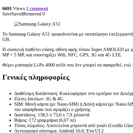
6691
Views
1 comment
Save
Saved
Removed
0
Το Samsung Galaxy A51 τροφοδοτείται με οκταπύρηνο επεξεργαστ
GB.
Η συσκευή διαθέτει επίσης οθόνη αφής τύπου Super AMOLED με μέγ
MP + 5 MP, και υποστηρίζει Wifi, NFC, GPS, 3G και 4G LTE.
Φέρει μπαταρία Li-Po 4000 mAh που δεν μπορεί να αφαιρεθεί, ενώ τ
Γενικές πληροφορίες
Διαθέσιμη Κατάσταση: Κυκλοφόρησε στο εμπόριο τον Δεκέμβ
Ζώνες δικτύων: 3G & 4G
SIM: Μονή κάρτα (με Nano-SIM) ή Διπλή κάρτα (με Nano-SIM)
του smartphone που αγοράζει ο χρήστης
Διαστάσεις: 158,5 x 73,6 x 7,9 χιλιοστά
Βάρος: 172 γραμμάρια (6,07 oz)
Τύπος σώματος: Αποτελείται μπροστά από γυαλί (Gorilla Glass
Λειτουργικό σύστημα: Android 10.0; Ένα UI 2