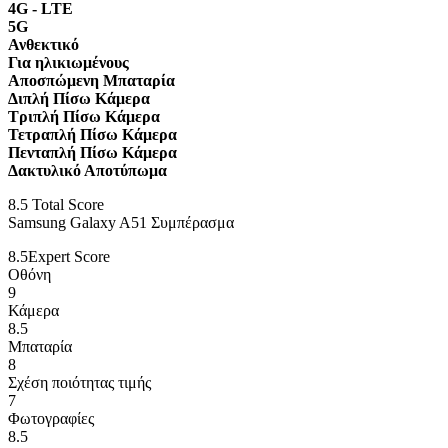
4G - LTE
5G
Ανθεκτικό
Για ηλικιωμένους
Αποσπώμενη Μπαταρία
Διπλή Πίσω Κάμερα
Τριπλή Πίσω Κάμερα
Τετραπλή Πίσω Κάμερα
Πενταπλή Πίσω Κάμερα
Δακτυλικό Αποτύπωμα
8.5
Total Score
Samsung Galaxy A51 Συμπέρασμα
8.5
Expert Score
Οθόνη
9
Κάμερα
8.5
Μπαταρία
8
Σχέση ποιότητας τιμής
7
Φωτογραφίες
8.5