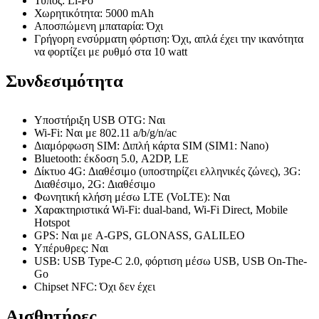
Τύπος: Li-Po
Χωρητικότητα: 5000 mAh
Αποσπώμενη μπαταρία: Όχι
Γρήγορη ενσύρματη φόρτιση: Όχι, απλά έχει την ικανότητα
να φορτίζει με ρυθμό στα 10 watt
Συνδεσιμότητα
Υποστήριξη USB OTG: Ναι
Wi-Fi: Ναι με 802.11 a/b/g/n/ac
Διαμόρφωση SIM: Διπλή κάρτα SIM (SIM1: Nano)
Bluetooth: έκδοση 5.0, A2DP, LE
Δίκτυο 4G: Διαθέσιμο (υποστηρίζει ελληνικές ζώνες), 3G:
Διαθέσιμο, 2G: Διαθέσιμο
Φωνητική κλήση μέσω LTE (VoLTE): Ναι
Χαρακτηριστικά Wi-Fi: dual-band, Wi-Fi Direct, Mobile
Hotspot
GPS: Ναι με A-GPS, GLONASS, GALILEO
Υπέρυθρες: Ναι
USB: USB Type-C 2.0, φόρτιση μέσω USB, USB On-The-
Go
Chipset NFC: Όχι δεν έχει
Αισθητήρες