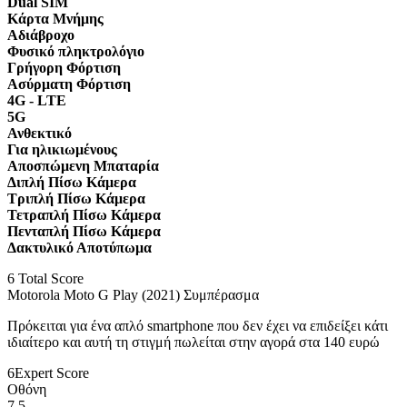
Dual SIM
Κάρτα Μνήμης
Αδιάβροχο
Φυσικό πληκτρολόγιο
Γρήγορη Φόρτιση
Ασύρματη Φόρτιση
4G - LTE
5G
Ανθεκτικό
Για ηλικιωμένους
Αποσπώμενη Μπαταρία
Διπλή Πίσω Κάμερα
Τριπλή Πίσω Κάμερα
Τετραπλή Πίσω Κάμερα
Πενταπλή Πίσω Κάμερα
Δακτυλικό Αποτύπωμα
6
Total Score
Motorola Moto G Play (2021) Συμπέρασμα
Πρόκειται για ένα απλό smartphone που δεν έχει να επιδείξει κάτι
ιδιαίτερο και αυτή τη στιγμή πωλείται στην αγορά στα 140 ευρώ
6
Expert Score
Οθόνη
7.5