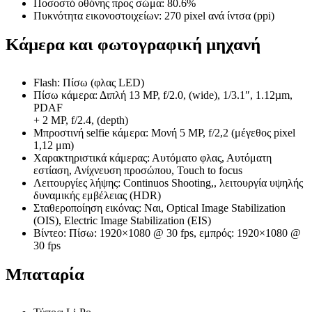
Ποσοστό οθόνης προς σώμα: 80.6%
Πυκνότητα εικονοστοιχείων: 270 pixel ανά ίντσα (ppi)
Κάμερα και φωτογραφική μηχανή
Flash: Πίσω (φλας LED)
Πίσω κάμερα: Διπλή 13 MP, f/2.0, (wide), 1/3.1″, 1.12µm,
PDAF
+ 2 MP, f/2.4, (depth)
Μπροστινή selfie κάμερα: Μονή 5 MP, f/2,2 (μέγεθος pixel
1,12 μm)
Χαρακτηριστικά κάμερας: Αυτόματο φλας, Αυτόματη
εστίαση, Ανίχνευση προσώπου, Touch to focus
Λειτουργίες λήψης: Continuos Shooting,, λειτουργία υψηλής
δυναμικής εμβέλειας (HDR)
Σταθεροποίηση εικόνας: Ναι, Optical Image Stabilization
(OIS), Electric Image Stabilization (EIS)
Βίντεο: Πίσω: 1920×1080 @ 30 fps, εμπρός: 1920×1080 @
30 fps
Μπαταρία