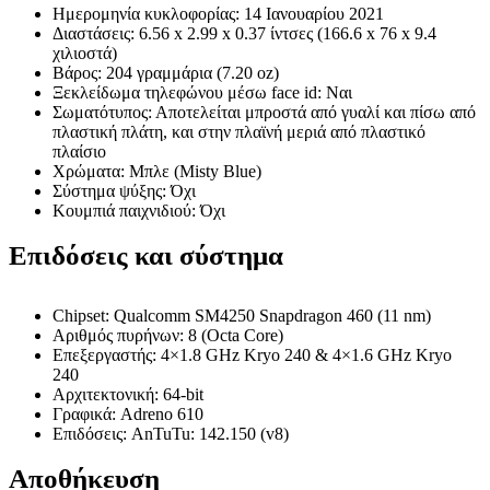
Ημερομηνία κυκλοφορίας: 14 Ιανουαρίου 2021
Διαστάσεις: 6.56 x 2.99 x 0.37 ίντσες (166.6 x 76 x 9.4
χιλιοστά)
Βάρος: 204 γραμμάρια (7.20 oz)
Ξεκλείδωμα τηλεφώνου μέσω face id: Ναι
Σωματότυπος: Αποτελείται μπροστά από γυαλί και πίσω από
πλαστική πλάτη, και στην πλαϊνή μεριά από πλαστικό
πλαίσιο
Χρώματα: Μπλε (Misty Blue)
Σύστημα ψύξης: Όχι
Κουμπιά παιχνιδιού: Όχι
Επιδόσεις και σύστημα
Chipset: Qualcomm SM4250 Snapdragon 460 (11 nm)
Αριθμός πυρήνων: 8 (Octa Core)
Επεξεργαστής: 4×1.8 GHz Kryo 240 & 4×1.6 GHz Kryo
240
Αρχιτεκτονική: 64-bit
Γραφικά: Adreno 610
Επιδόσεις: AnTuTu: 142.150 (v8)
Αποθήκευση