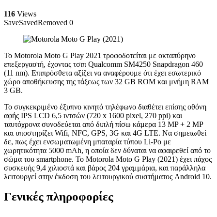
116
Views
Save
Saved
Removed
0
Το Motorola Moto G Play 2021 τροφοδοτείται με οκταπύρηνο
επεξεργαστή, έχοντας τσιπ Qualcomm SM4250 Snapdragon 460
(11 nm). Επιπρόσθετα αξίζει να αναφέρουμε ότι έχει εσωτερικό
χώρο αποθήκευσης της τάξεως των 32 GB ROM και μνήμη RAM
3 GB.
Το συγκεκριμένο έξυπνο κινητό τηλέφωνο διαθέτει επίσης οθόνη
αφής IPS LCD 6,5 ιντσών (720 x 1600 pixel, 270 ppi) και
ταυτόχρονα συνοδεύεται από διπλή πίσω κάμερα 13 MP + 2 MP
και υποστηρίζει Wifi, NFC, GPS, 3G και 4G LTE. Να σημειωθεί
δε, πως έχει ενσωματωμένη μπαταρία τύπου Li-Po με
χωρητικότητα 5000 mAh, η οποία δεν δύναται να αφαιρεθεί από το
σώμα του smartphone. Το Motorola Moto G Play (2021) έχει πάχος
συσκευής 9,4 χιλιοστά και βάρος 204 γραμμάρια, και παράλληλα
λειτουργεί στην έκδοση του λειτουργικού συστήματος Android 10.
Γενικές πληροφορίες