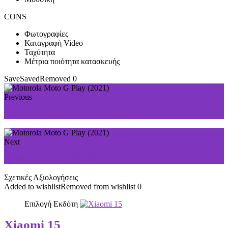
CONS
Φωτογραφίες
Καταγραφή Video
Ταχύτητα
Μέτρια ποιότητα κατασκευής
Save
Saved
Removed
0
Previous
Motorola Moto G Power (2021)
Next
Apple iPhone 16 Pro Max
Σχετικές Αξιολογήσεις
Added to wishlist
Removed from wishlist
0
Επιλογή Εκδότη
Xiaomi 15