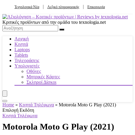
Τεχνολογικά Νέα
Λεξικό πληροφορικής
Επικοινωνία
Κριτικές προϊόντων από την ομάδα του texnologia.net
Αρχική
Κινητά
Laptops
Tablets
Τηλεοράσεις
Υπολογιστές
Οθόνες
Μητρικές Κάρτες
Σκληροί Δίσκοι
Home
»
Κινητά Τηλέφωνα
»
Motorola Moto G Play (2021)
Επιλογή Εκδότη
Κινητά Τηλέφωνα
Motorola Moto G Play (2021)