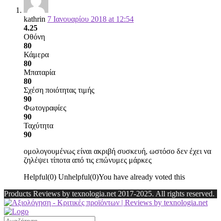
kathrin
7 Ιανουαρίου 2018 at 12:54
4.25
Οθόνη
80
Κάμερα
80
Μπαταρία
80
Σχέση ποιότητας τιμής
90
Φωτογραφίες
90
Ταχύτητα
90
ομολογουμένως είναι ακριβή συσκευή, ωστόσο δεν έχει να
ζηλέψει τίποτα από τις επώνυμες μάρκες
Helpful
(
0
)
Unhelpful
(
0
)
You have already voted this
Products Reviews by texnologia.net 2017-2025. All rights reserved.