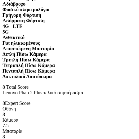
Αδιάβροχο
Φυσικό πληκτρολόγιο
Γρήγορη Φόρτιση
Ασύρματη Φόρτιση
4G - LTE
5G
Ανθεκτικό
Για ηλικιωμένους
Αποσπώμενη Μπαταρία
Διπλή Πίσω Κάμερα
Τριπλή Πίσω Κάμερα
Τετραπλή Πίσω Κάμερα
Πενταπλή Πίσω Κάμερα
Δακτυλικό Αποτύπωμα
8
Total Score
Lenovo Phab 2 Plus τελικό συμπέρασμα
8
Expert Score
Οθόνη
8
Κάμερα
7.5
Μπαταρία
8