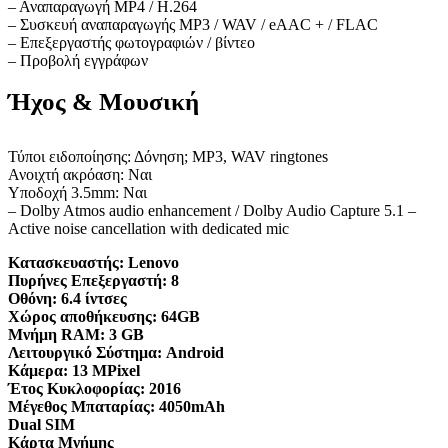
– Αναπαραγωγή MP4 / H.264
– Συσκευή αναπαραγωγής MP3 / WAV / eAAC + / FLAC
– Επεξεργαστής φωτογραφιών / βίντεο
– Προβολή εγγράφων
Ήχος & Μουσική
Τύποι ειδοποίησης: Δόνηση; MP3, WAV ringtones
Ανοιχτή ακρόαση: Ναι
Υποδοχή 3.5mm: Ναι
– Dolby Atmos audio enhancement / Dolby Audio Capture 5.1 –
Active noise cancellation with dedicated mic
Κατασκευαστής:
Lenovo
Πυρήνες Επεξεργαστή:
8
Οθόνη:
6.4 ίντσες
Χώρος αποθήκευσης:
64GB
Μνήμη RAM:
3 GB
Λειτουργικό Σύστημα:
Android
Κάμερα:
13 MPixel
Έτος Κυκλοφορίας:
2016
Μέγεθος Μπαταρίας:
4050mAh
Dual SIM
Κάρτα Μνήμης