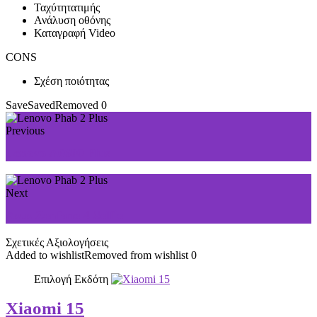
Ταχύτητατιμής
Ανάλυση οθόνης
Καταγραφή Video
CONS
Σχέση ποιότητας
Save
Saved
Removed
0
Previous
Lenovo A6600 Plus
Next
Asus Zenfone 4 Selfie
Σχετικές Αξιολογήσεις
Added to wishlist
Removed from wishlist
0
Επιλογή Εκδότη
Xiaomi 15