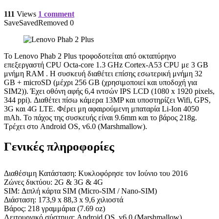
111
Views
1 comment
Save
Saved
Removed
0
Το Lenovo Phab 2 Plus τροφοδοτείται από οκταπύρηνο
επεξεργαστή CPU Octa-core 1.3 GHz Cortex-A53 CPU με 3 GB
μνήμη RAM . Η συσκευή διαθέτει επίσης εσωτερική μνήμη 32
GB + microSD (μέχρι 256 GB (χρησιμοποιεί και υποδοχή για
SIM2)). Έχει οθόνη αφής 6,4 ιντσών IPS LCD (1080 x 1920 pixels,
344 ppi). Διαθέτει πίσω κάμερα 13MP και υποστηρίζει Wifi, GPS,
3G και 4G LTE. Φέρει μη αφαιρούμενη μπαταρία Li-Ion 4050
mAh. Το πάχος της συσκευής είναι 9.6mm και το βάρος 218g.
Τρέχει στο Android OS, v6.0 (Marshmallow).
Γενικές πληροφορίες
Διαθέσιμη Κατάσταση: Κυκλοφόρησε τον Ιούνιο του 2016
Ζώνες δικτύου: 2G & 3G & 4G
SIM: Διπλή κάρτα SIM (Micro-SIM / Nano-SIM)
Διάσταση: 173,9 x 88,3 x 9,6 χιλιοστά
Βάρος: 218 γραμμάρια (7.69 oz)
Λειτουργικό σύστημα: Android OS, v6.0 (Marshmallow)