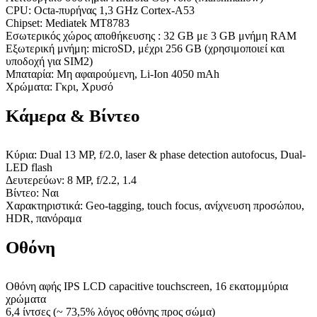
CPU: Octa-πυρήνας 1,3 GHz Cortex-A53
Chipset: Mediatek MT8783
Εσωτερικός χώρος αποθήκευσης : 32 GB με 3 GB μνήμη RAM
Εξωτερική μνήμη: microSD, μέχρι 256 GB (χρησιμοποιεί και
υποδοχή για SIM2)
Μπαταρία: Μη αφαιρούμενη, Li-Ion 4050 mAh
Χρώματα: Γκρι, Χρυσό
Κάμερα & Βίντεο
Κύρια: Dual 13 MP, f/2.0, laser & phase detection autofocus, Dual-
LED flash
Δευτερεύων: 8 MP, f/2.2, 1.4
Βίντεο: Ναι
Χαρακτηριστικά: Geo-tagging, touch focus, ανίχνευση προσώπου,
HDR, πανόραμα
Οθόνη
Οθόνη αφής IPS LCD capacitive touchscreen, 16 εκατομμύρια
χρώματα
6,4 ίντσες (~ 73,5% λόγος οθόνης προς σώμα)