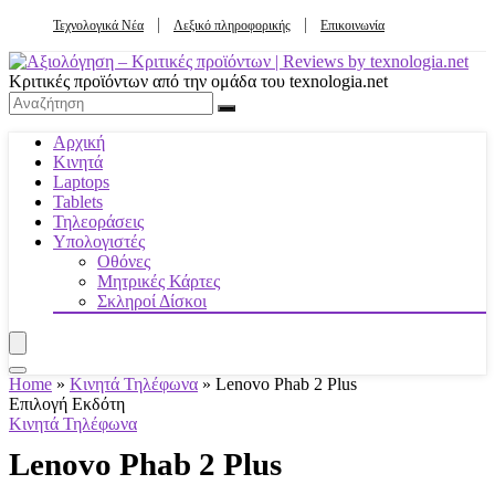
Τεχνολογικά Νέα
Λεξικό πληροφορικής
Επικοινωνία
Κριτικές προϊόντων από την ομάδα του texnologia.net
Αρχική
Κινητά
Laptops
Tablets
Τηλεοράσεις
Υπολογιστές
Οθόνες
Μητρικές Κάρτες
Σκληροί Δίσκοι
Home
»
Κινητά Τηλέφωνα
»
Lenovo Phab 2 Plus
Επιλογή Εκδότη
Κινητά Τηλέφωνα
Lenovo Phab 2 Plus