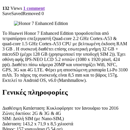
132
Views
1 comment
Save
Saved
Removed
0
Το Huawei Honor 7 Enhanced Edition τροφοδοτείται από
τετραπύρηνο επεξεργαστή Quad-core 2.2 GHz Cortex-A53 &
quad-core 1.5 GHz Cortex-A53 CPU με βελτιωμένη έκδοση RAM
3 GB . Η συσκευή διαθέτει επίσης εσωτερική μνήμη 32 GB +
microSD (μέχρι 128 GB (χρησιμοποιεί την υποδοχή SIM 2)). Έχει
οθόνη αφής IPS-NEO LCD 5.2 ιντσών (1080 x 1920 pixel, 424
ppi). Διαθέτει πίσω κάμερα 20MP και υποστηρίζει Wifi, NFC,
GPS, 3G και 4G LTE. Φέρει μη αποσπώμενη μπαταρία Li-Po 3100
mAh. Το πάχος της συσκευής είναι 8,5 mm και το βάρος 157g.
Εκτελεί το Android OS, v6.0 (Marshmallow).
Γενικές πληροφορίες
Διαθέσιμη Κατάσταση: Κυκλοφόρησε τον Ιανουάριο του 2016
Ζώνες δικτύου: 2G & 3G & 4G
SIM: Διπλή SIM (με Nano-SIM,)
Διάσταση: 143,2 x 71,9 x 8,5 χιλιοστά
Βάρος: 157 γραμμάρια (5.54 oz)