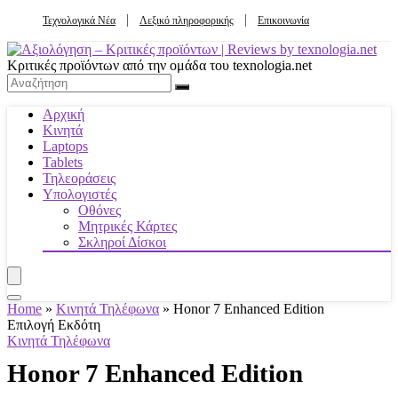
Τεχνολογικά Νέα
Λεξικό πληροφορικής
Επικοινωνία
Κριτικές προϊόντων από την ομάδα του texnologia.net
Αρχική
Κινητά
Laptops
Tablets
Τηλεοράσεις
Υπολογιστές
Οθόνες
Μητρικές Κάρτες
Σκληροί Δίσκοι
Home
»
Κινητά Τηλέφωνα
»
Honor 7 Enhanced Edition
Επιλογή Εκδότη
Κινητά Τηλέφωνα
Honor 7 Enhanced Edition