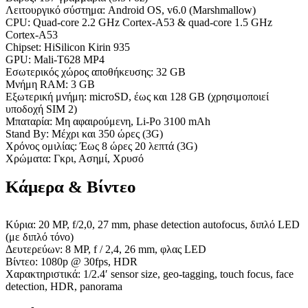
Λειτουργικό σύστημα: Android OS, v6.0 (Marshmallow)
CPU: Quad-core 2.2 GHz Cortex-A53 & quad-core 1.5 GHz
Cortex-A53
Chipset: HiSilicon Kirin 935
GPU: Mali-T628 MP4
Εσωτερικός χώρος αποθήκευσης: 32 GB
Μνήμη RAM: 3 GB
Εξωτερική μνήμη: microSD, έως και 128 GB (χρησιμοποιεί
υποδοχή SIM 2)
Μπαταρία: Μη αφαιρούμενη, Li-Po 3100 mAh
Stand By: Μέχρι και 350 ώρες (3G)
Χρόνος ομιλίας: Έως 8 ώρες 20 λεπτά (3G)
Χρώματα: Γκρι, Ασημί, Χρυσό
Κάμερα & Βίντεο
Κύρια: 20 MP, f/2,0, 27 mm, phase detection autofocus, διπλό LED
(με διπλό τόνο)
Δευτερεύων: 8 MP, f / 2,4, 26 mm, φλας LED
Βίντεο: 1080p @ 30fps, HDR
Χαρακτηριστικά: 1/2.4′ sensor size, geo-tagging, touch focus, face
detection, HDR, panorama