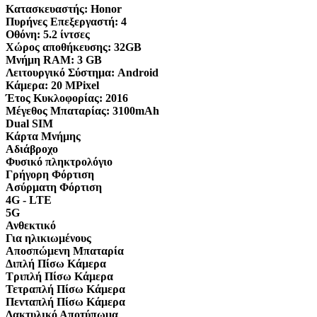
Κατασκευαστής:
Honor
Πυρήνες Επεξεργαστή:
4
Οθόνη:
5.2 ίντσες
Χώρος αποθήκευσης:
32GB
Μνήμη RAM:
3 GB
Λειτουργικό Σύστημα:
Android
Κάμερα:
20 MPixel
Έτος Κυκλοφορίας:
2016
Μέγεθος Μπαταρίας:
3100mAh
Dual SIM
Κάρτα Μνήμης
Αδιάβροχο
Φυσικό πληκτρολόγιο
Γρήγορη Φόρτιση
Ασύρματη Φόρτιση
4G - LTE
5G
Ανθεκτικό
Για ηλικιωμένους
Αποσπώμενη Μπαταρία
Διπλή Πίσω Κάμερα
Τριπλή Πίσω Κάμερα
Τετραπλή Πίσω Κάμερα
Πενταπλή Πίσω Κάμερα
Δακτυλικό Αποτύπωμα