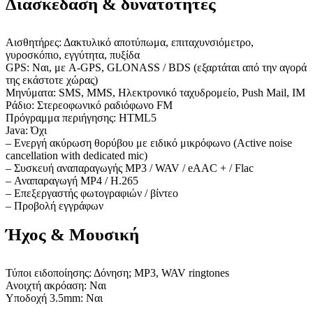
Διασκέδαση & δυνατότητες
Αισθητήρες: Δακτυλικό αποτύπωμα, επιταχυνσιόμετρο,
γυροσκόπιο, εγγύτητα, πυξίδα
GPS: Ναι, με A-GPS, GLONASS / BDS (εξαρτάται από την αγορά
της εκάστοτε χώρας)
Μηνύματα: SMS, MMS, Ηλεκτρονικό ταχυδρομείο, Push Mail, IM
Ράδιο: Στερεοφωνικό ραδιόφωνο FM
Πρόγραμμα περιήγησης: HTML5
Java: Όχι
– Ενεργή ακύρωση θορύβου με ειδικό μικρόφωνο (Active noise
cancellation with dedicated mic)
– Συσκευή αναπαραγωγής MP3 / WAV / eAAC + / Flac
– Αναπαραγωγή MP4 / H.265
– Επεξεργαστής φωτογραφιών / βίντεο
– Προβολή εγγράφων
Ήχος & Μουσική
Τύποι ειδοποίησης: Δόνηση; MP3, WAV ringtones
Ανοιχτή ακρόαση: Ναι
Υποδοχή 3.5mm: Ναι