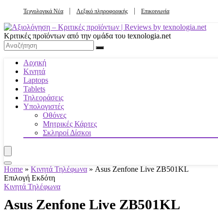
Τεχνολογικά Νέα
Λεξικό πληροφορικής
Επικοινωνία
Κριτικές προϊόντων από την ομάδα του texnologia.net
Αρχική
Κινητά
Laptops
Tablets
Τηλεοράσεις
Υπολογιστές
Οθόνες
Μητρικές Κάρτες
Σκληροί Δίσκοι
Home
»
Κινητά Τηλέφωνα
»
Asus Zenfone Live ZB501KL
Επιλογή Εκδότη
Κινητά Τηλέφωνα
Asus Zenfone Live ZB501KL