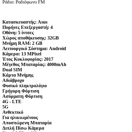
Ράδιο: Ραδιόφωνο FM
Κατασκευαστής:
Asus
Πυρήνες Επεξεργαστή:
4
Οθόνη:
5 ίντσες
Χώρος αποθήκευσης:
32GB
Μνήμη RAM:
2 GB
Λειτουργικό Σύστημα:
Android
Κάμερα:
13 MPixel
Έτος Κυκλοφορίας:
2017
Μέγεθος Μπαταρίας:
4000mAh
Dual SIM
Κάρτα Μνήμης
Αδιάβροχο
Φυσικό πληκτρολόγιο
Γρήγορη Φόρτιση
Ασύρματη Φόρτιση
4G - LTE
5G
Ανθεκτικό
Για ηλικιωμένους
Αποσπώμενη Μπαταρία
Διπλή Πίσω Κάμερα