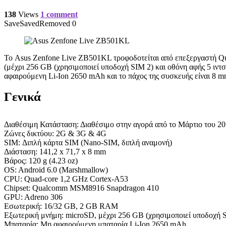
138
Views
1 comment
Save
Saved
Removed
0
Το Asus Zenfone Live ZB501KL τροφοδοτείται από επεξεργαστή Q
(μέχρι 256 GB (χρησιμοποιεί υποδοχή SIM 2) και οθόνη αφής 5 ιντσ
αφαιρούμενη Li-Ion 2650 mAh και το πάχος της συσκευής είναι 8 m
Γενικά
Διαθέσιμη Κατάσταση: Διαθέσιμο στην αγορά από το Μάρτιο του 2
Ζώνες δικτύου: 2G & 3G & 4G
SIM: Διπλή κάρτα SIM (Nano-SIM, διπλή αναμονή)
Διάσταση: 141,2 x 71,7 x 8 mm
Βάρος: 120 g (4.23 oz)
OS: Android 6.0 (Marshmallow)
CPU: Quad-core 1,2 GHz Cortex-A53
Chipset: Qualcomm MSM8916 Snapdragon 410
GPU: Adreno 306
Εσωτερική: 16/32 GB, 2 GB RAM
Εξωτερική μνήμη: microSD, μέχρι 256 GB (χρησιμοποιεί υποδοχή 
Μπαταρία: Μη αφαιρούμενη μπαταρία Li-Ion 2650 mAh