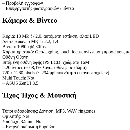
– Προβολή εγγράφων
– Επεξεργαστής φωτογραφιών / βίντεο
Κάμερα & Βίντεο
Κύρια: 13 MP, f / 2,0, αυτόματη εστίαση, φλας LED
Δευτερεύων: 5 MP, f / 2,2, 1,4
Βίντεο: 1080p @ 30fps
Χαρακτηριστικό: Geo-tagging, touch focus, ανίχνευση προσώπου, 
Οθόνη Οθόνη
Ιπτάμενη οθόνη αφής IPS LCD, χρώματα 16M
5,20 ίντσες (~ 68,1% λόγος οθόνης σε σώμα)
720 x 1280 pixels (~ 294 ppi πυκνότητα εικονοστοιχείων)
Multi Touch: Ναι
– ASUS ZenUI 3.5
Ήχος Ήχος & Μουσική
Τύποι ειδοποίησης: Δόνηση; MP3, WAV ringtones
Ομιλητής: Ναι
Υποδοχή 3.5mm: Ναι
– Ενεργή ακύρωση θορύβου