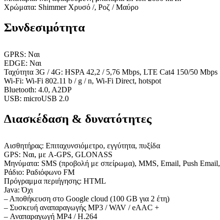
Χρώματα: Shimmer Χρυσό /, Ροζ / Μαύρο
Συνδεσιμότητα
GPRS: Ναι
EDGE: Ναι
Ταχύτητα 3G / 4G: HSPA 42,2 / 5,76 Mbps, LTE Cat4 150/50 Mbps
Wi-Fi: Wi-Fi 802.11 b / g / n, Wi-Fi Direct, hotspot
Bluetooth: 4.0, A2DP
USB: microUSB 2.0
Διασκέδαση & δυνατότητες
Αισθητήρας: Επιταχυνσιόμετρο, εγγύτητα, πυξίδα
GPS: Ναι, με A-GPS, GLONASS
Μηνύματα: SMS (προβολή με σπείρωμα), MMS, Email, Push Email
Ράδιο: Ραδιόφωνο FM
Πρόγραμμα περιήγησης: HTML
Java: Όχι
– Αποθήκευση στο Google cloud (100 GB για 2 έτη)
– Συσκευή αναπαραγωγής MP3 / WAV / eAAC +
– Αναπαραγωγή MP4 / H.264