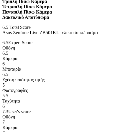
Τριπλή Πίσω Κάμερα
Τετραπλή Πίσω Κάμερα
Πενταπλή Πίσω Κάμερα
Δακτυλικό Αποτύπωμα
6.5
Total Score
Asus Zenfone Live ZB501KL τελικό συμπέρασμα
6.5
Expert Score
Οθόνη
6.5
Κάμερα
6
Μπαταρία
6.5
Σχέση ποιότητας τιμής
5
Φωτογραφίες
5.5
Ταχύτητα
6
7.3
User's score
Οθόνη
7
Κάμερα