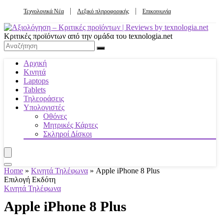
Τεχνολογικά Νέα
Λεξικό πληροφορικής
Επικοινωνία
Κριτικές προϊόντων από την ομάδα του texnologia.net
Αρχική
Κινητά
Laptops
Tablets
Τηλεοράσεις
Υπολογιστές
Οθόνες
Μητρικές Κάρτες
Σκληροί Δίσκοι
Home
»
Κινητά Τηλέφωνα
»
Apple iPhone 8 Plus
Επιλογή Εκδότη
Κινητά Τηλέφωνα
Apple iPhone 8 Plus