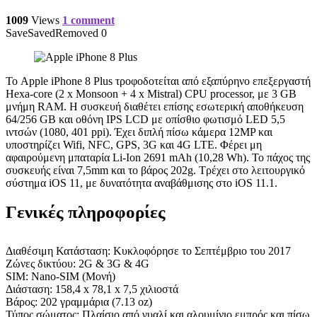
1009
Views
1 comment
Save
Saved
Removed
0
Το Apple iPhone 8 Plus τροφοδοτείται από εξαπύρηνο επεξεργαστή
Hexa-core (2 x Monsoon + 4 x Mistral) CPU processor, με 3 GB
μνήμη RAM. Η συσκευή διαθέτει επίσης εσωτερική αποθήκευση
64/256 GB και οθόνη IPS LCD με οπίσθιο φωτισμό LED 5,5
ιντσών (1080, 401 ppi). Έχει διπλή πίσω κάμερα 12MP και
υποστηρίζει Wifi, NFC, GPS, 3G και 4G LTE. Φέρει μη
αφαιρούμενη μπαταρία Li-Ion 2691 mAh (10,28 Wh). Το πάχος της
συσκευής είναι 7,5mm και το βάρος 202g. Τρέχει στο λειτουργικό
σύστημα iOS 11, με δυνατότητα αναβάθμισης στο iOS 11.1.
Γενικές πληροφορίες
Διαθέσιμη Κατάσταση: Κυκλοφόρησε το Σεπτέμβριο του 2017
Ζώνες δικτύου: 2G & 3G & 4G
SIM: Nano-SIM (Μονή)
Διάσταση: 158,4 x 78,1 x 7,5 χιλιοστά
Βάρος: 202 γραμμάρια (7.13 oz)
Τύπος σώματος: Πλαίσιο από γυαλί και αλουμίνιο εμπρός και πίσω