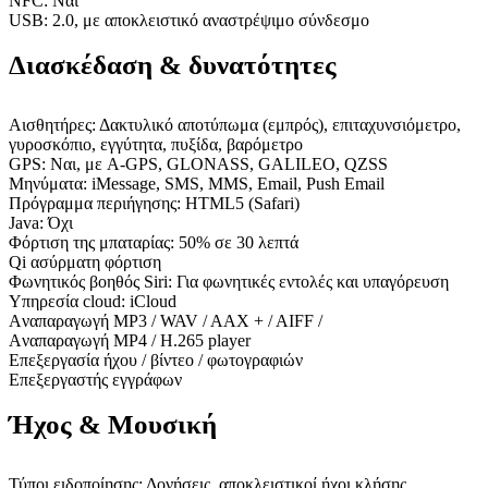
NFC: Ναι
USB: 2.0, με αποκλειστικό αναστρέψιμο σύνδεσμο
Διασκέδαση & δυνατότητες
Αισθητήρες: Δακτυλικό αποτύπωμα (εμπρός), επιταχυνσιόμετρο,
γυροσκόπιο, εγγύτητα, πυξίδα, βαρόμετρο
GPS: Ναι, με A-GPS, GLONASS, GALILEO, QZSS
Μηνύματα: iMessage, SMS, MMS, Email, Push Email
Πρόγραμμα περιήγησης: HTML5 (Safari)
Java: Όχι
Φόρτιση της μπαταρίας: 50% σε 30 λεπτά
Qi ασύρματη φόρτιση
Φωνητικός βοηθός Siri: Για φωνητικές εντολές και υπαγόρευση
Yπηρεσία cloud: iCloud
Aναπαραγωγή MP3 / WAV / AAX + / AIFF /
Aναπαραγωγή MP4 / H.265 player
Επεξεργασία ήχου / βίντεο / φωτογραφιών
Επεξεργαστής εγγράφων
Ήχος & Μουσική
Τύποι ειδοποίησης: Δονήσεις, αποκλειστικοί ήχοι κλήσης