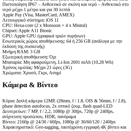
Πιστοποίηση IP67 – Ανθεκτικό σε σκόνη και νερό – Ανθεκτικό στο
νερό μέχρι 1 μέτρο και για 30 λεπτά
Apple Pay (Visa, MasterCard, AMEX)
Λειτουργικό σύστημα: iOS 11
CPU: Hexa-core (2 x Monsoon + 4 x Mistral)
Chipset: Apple A11 Bionic
GPU: Apple GPU (γραφικά τριών πυρήνων)
Εσωτερικός χώρος αποθήκευσης: 64 ή 256 GB (ανάλογα με την
έκδοση της συσκευής)
Μνήμη RAM: 3 GB
Εξωτερική αποθήκευση: Όχι
Μπαταρία: Μη αφαιρούμενη, Li-Ion 2691 mAh (10,28 Wh)
Χρόνος ομιλίας: Μέχρι 21 ώρες (3G)
Χρώματα: Χρυσό, Γκρι, Ασημί
Κάμερα & Βίντεο
Κύρια: Διπλή κάμερα 12MP, (28mm, f / 1.8, OIS & 56mm, f / 2.8),
phase detection autofocus, 2x οπτικό ζουμ, flash quad-LED
Δευτερεύων: 7 MP, f / 2,2, 1080p @ 30fps, 720p @ 240fps,
ανίχνευση προσώπου, HDR, πανόραμα
Βίντεο: 2160p @ 24/30 / 60fps, 1080p @ 30/60/120 / 240fps
Χαρακτηριστικό: Geo-tagging, ταυτόχρονη εγγραφή 4K βίντεο και