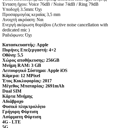
Ένταση ήχου: Voice 76dB / Noise 74dB / Ring 79dB
Υποδοχή 3.5mm: Όχι
Προσαρμογέας κεραίας 3,5 mm
Ανοιχτή ακρόαση: Ναι
Ενεργή ακύρωση θορύβου (Active noise cancellation with
dedicated mic )
Ραδιόφωνο: Όχι
Κατασκευαστής:
Apple
Πυρήνες Επεξεργαστή:
4+2
Οθόνη:
5.5
Χώρος αποθήκευσης:
256GB
Μνήμη RAM:
3 GB
Λειτουργικό Σύστημα:
Apple iOS
Κάμερα:
12 MPixel
Έτος Κυκλοφορίας:
2017
Μέγεθος Μπαταρίας:
2691mAh
Dual SIM
Κάρτα Μνήμης
Αδιάβροχο
Φυσικό πληκτρολόγιο
Γρήγορη Φόρτιση
Ασύρματη Φόρτιση
4G - LTE
5G