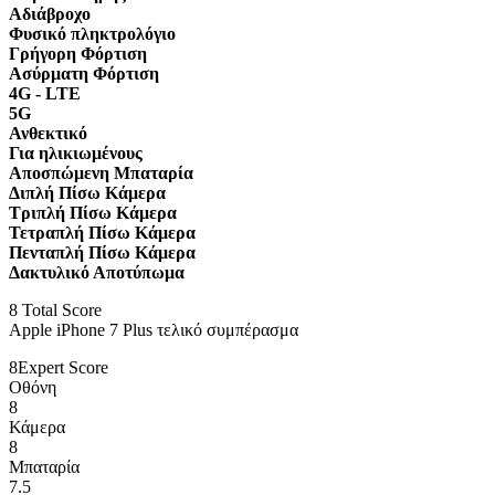
Αδιάβροχο
Φυσικό πληκτρολόγιο
Γρήγορη Φόρτιση
Ασύρματη Φόρτιση
4G - LTE
5G
Ανθεκτικό
Για ηλικιωμένους
Αποσπώμενη Μπαταρία
Διπλή Πίσω Κάμερα
Τριπλή Πίσω Κάμερα
Τετραπλή Πίσω Κάμερα
Πενταπλή Πίσω Κάμερα
Δακτυλικό Αποτύπωμα
8
Total Score
Apple iPhone 7 Plus τελικό συμπέρασμα
8
Expert Score
Οθόνη
8
Κάμερα
8
Μπαταρία
7.5