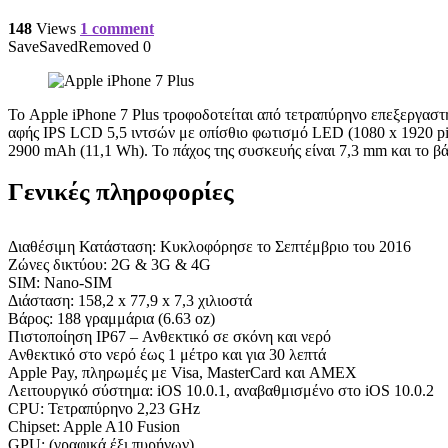
148
Views
1 comment
Save
Saved
Removed
0
Το Apple iPhone 7 Plus τροφοδοτείται από τετραπύρηνο επεξεργα
αφής IPS LCD 5,5 ιντσών με οπίσθιο φωτισμό LED (1080 x 1920 pix
2900 mAh (11,1 Wh). Το πάχος της συσκευής είναι 7,3 mm και το βάρ
Γενικές πληροφορίες
Διαθέσιμη Κατάσταση: Κυκλοφόρησε το Σεπτέμβριο του 2016
Ζώνες δικτύου: 2G & 3G & 4G
SIM: Nano-SIM
Διάσταση: 158,2 x 77,9 x 7,3 χιλιοστά
Βάρος: 188 γραμμάρια (6.63 oz)
Πιστοποίηση IP67 – Ανθεκτικό σε σκόνη και νερό
Ανθεκτικό στο νερό έως 1 μέτρο και για 30 λεπτά
Apple Pay, πληρωμές με Visa, MasterCard και AMEX
Λειτουργικό σύστημα: iOS 10.0.1, αναβαθμισμένο στο iOS 10.0.2
CPU: Τετραπύρηνο 2,23 GHz
Chipset: Apple A10 Fusion
GPU: (γραφικά έξι πυρήνων)