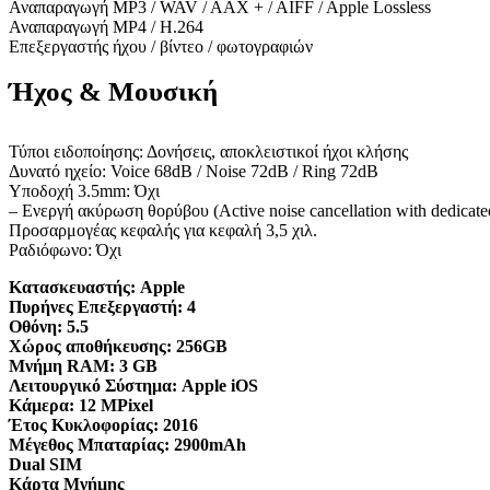
Αναπαραγωγή MP3 / WAV / AAX + / AIFF / Apple Lossless
Αναπαραγωγή MP4 / H.264
Επεξεργαστής ήχου / βίντεο / φωτογραφιών
Ήχος & Μουσική
Τύποι ειδοποίησης: Δονήσεις, αποκλειστικοί ήχοι κλήσης
Δυνατό ηχείο: Voice 68dB / Noise 72dB / Ring 72dB
Υποδοχή 3.5mm: Όχι
– Ενεργή ακύρωση θορύβου (Active noise cancellation with dedicate
Προσαρμογέας κεφαλής για κεφαλή 3,5 χιλ.
Ραδιόφωνο: Όχι
Κατασκευαστής:
Apple
Πυρήνες Επεξεργαστή:
4
Οθόνη:
5.5
Χώρος αποθήκευσης:
256GB
Μνήμη RAM:
3 GB
Λειτουργικό Σύστημα:
Apple iOS
Κάμερα:
12 MPixel
Έτος Κυκλοφορίας:
2016
Μέγεθος Μπαταρίας:
2900mAh
Dual SIM
Κάρτα Μνήμης