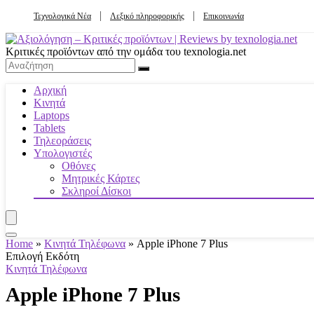
Τεχνολογικά Νέα
Λεξικό πληροφορικής
Επικοινωνία
Κριτικές προϊόντων από την ομάδα του texnologia.net
Αρχική
Κινητά
Laptops
Tablets
Τηλεοράσεις
Υπολογιστές
Οθόνες
Μητρικές Κάρτες
Σκληροί Δίσκοι
Home
»
Κινητά Τηλέφωνα
»
Apple iPhone 7 Plus
Επιλογή Εκδότη
Κινητά Τηλέφωνα
Apple iPhone 7 Plus