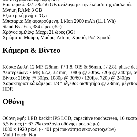
Εσωτερικό: 32/128/256 GB ανάλογα με την έκδοση της συσκευής
Μνήμη RAM: 3 GB
Εξωτερική μνήμη: Όχι
Μπαταρία: Μη αφαιρούμενη, Li-Ion 2900 mAh (11,1 Wh)
Stand By: Έως 384 ώρες (3G)
Χρόνος ομιλίας: Μέχρι 21 ώρες (3G)
Χρώματα: Μαύρο, Μαύρο, Ασημί, Χρυσό, Ροζ Χρυσό
Κάμερα & Βίντεο
Κύρια: Διπλή 12 MP, (28mm, f / 1.8, OIS & 56mm, f / 2.8), phase de
Δευτερεύων: 7 MP, f/2,2, 32 mm, 1080p @ 30fps, 720p @ 240fps,
Βίντεο: 2160p @ 30fps, 1080p @ 30/60 / 120fps, 720p @ 240fps
Χαρακτηριστικά κάμερα: 1/3 “μέγεθος αισθητήρα @ 28mm, μέγεθος 
HDR
Οθόνη
Οθόνη αφής LED-backlit IPS LCD, capacitive touchscreen, 16 εκα
5,5 ίντσες (~ 67,7% αναλογία οθόνης προς σώμα)
1080 x 1920 pixel (~ 401 ppi πυκνότητα εικονοστοιχείων)
Multi Touch: Ναι