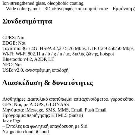
Ion-strengthened glass, oleophobic coating
– Wide color gamut – 3D οθόνη αφής και κουμπί home – Εμφάνιση 
Συνδεσιμότητα
GPRS: Ναι
EDGE: Ναι
Ταχύτητα 3G / 4G: HSPA 42,2 / 5,76 Mbps, LTE Cat9 450/50 Mbp
Wi-Fi: Wi-Fi 802.11 a / b / g / n / ac, διπλής ζώνης, hotspot
Bluetooth: v4.2, A2DP, LE
NFC: Ναι
USB: v2.0, αναστρέψιμη υποδοχή
Διασκέδαση & δυνατότητες
Αισθητήρες: Δακτυλικό αποτύπωμα, επιταχυνσιόμετρο, γυροσκόπιο,
GPS: Ναι, με A-GPS, GLONASS
Μηνύματα: iMessage, SMS, MMS, Email, Push Email
Πρόγραμμα περιήγησης: HTML5 (Safari)
Java: Όχι
– Εντολές και φωνητική υπαγόρευση με Siri
Υπηρεσία cloud: iCloud