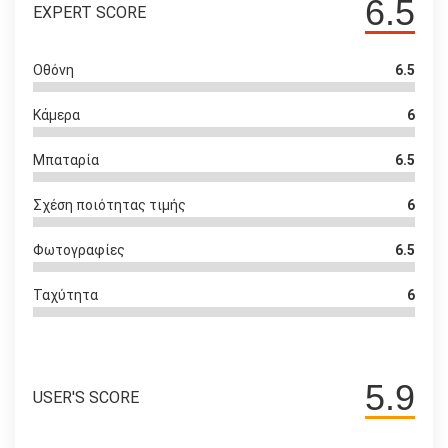
6.5
EXPERT SCORE
Οθόνη
6.5
Κάμερα
6
Μπαταρία
6.5
Σχέση ποιότητας τιμής
6
Φωτογραφίες
6.5
Ταχύτητα
6
5.9
USER'S SCORE