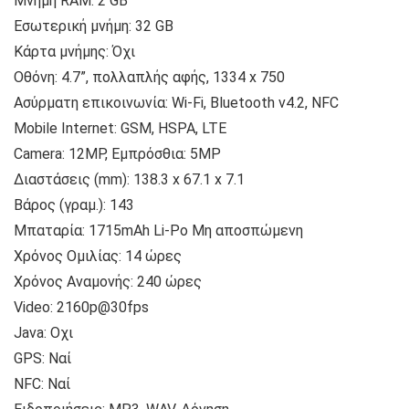
Μνήμη RAM: 2 GB
Εσωτερική μνήμη: 32 GB
Κάρτα μνήμης: Όχι
Οθόνη: 4.7”, πολλαπλής αφής, 1334 x 750
Ασύρματη επικοινωνία: Wi-Fi, Bluetooth v4.2, NFC
Mobile Internet: GSM, HSPA, LTE
Camera: 12MP, Εμπρόσθια: 5MP
Διαστάσεις (mm): 138.3 x 67.1 x 7.1
Βάρος (γραμ.): 143
Μπαταρία: 1715mAh Li-Po Μη αποσπώμενη
Χρόνος Ομιλίας: 14 ώρες
Xρόνος Αναμονής: 240 ώρες
Video: 2160p@30fps
Java: Οχι
GPS: Ναί
NFC: Ναί