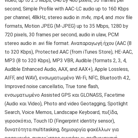
video, up to 2.5 Mbps, 640 by 480 pixels, 30 frames per
second, Simple Profile with AAC-LC audio up to 160 Kbps
per channel, 48kHz, stereo audio in .m4v, .mp4, and .mov file
formats, Motion JPEG (M-JPEG) up to 35 Mbps, 1280 by
720 pixels, 30 frames per second, audio in ulaw, PCM
stereo audio in .avi file format. Αναπαραγωγή ήχου (AAC (8
to 320 Kbps), Protected AAC (from iTunes Store), HE-AAC,
MP3 (8 to 320 Kbps), MP3 VBR, Audible (formats 2, 3, 4,
Audible Enhanced Audio, AAX, and AAX+), Apple Lossless,
AIFF, and WAV), ενσωματωμένο Wi-Fi, NFC, Bluetooth 4.2,
Improved noise cancellatio, True tone flash,
ενσωματωμένο Assisted GPS και GLONASS, Facetime
(Audio και Video), Photo and video Geotagging, Spotlight
Search, Voice Memos, Landscape Keyboard, πυξίδα,
γυροσκόπιο, Touch ID (Fingerprint identity sensor),
δυνατότητα multitasking, δημιουργία φακέλλων για