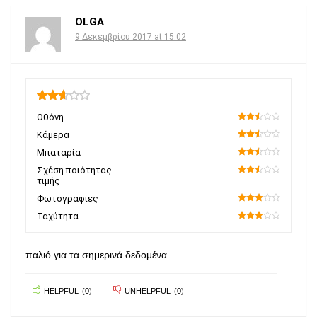
OLGA
9 Δεκεμβρίου 2017 at 15:02
2.65
Οθόνη
50
Κάμερα
50
Μπαταρία
50
Σχέση ποιότητας
τιμής
50
Φωτογραφίες
60
Ταχύτητα
60
παλιό για τα σημερινά δεδομένα
HELPFUL
(
0
)
UNHELPFUL
(
0
)