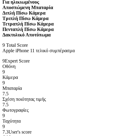
Για ηλικιωμένους
Αποσπώμενη Μπαταρία
Διπλή Πίσω Κάμερα
Τριπλή Πίσω Κάμερα
Τετραπλή Πίσω Κάμερα
Πενταπλή Πίσω Κάμερα
Δακτυλικό Αποτύπωμα
9
Total Score
Apple iPhone 11 τελικό συμπέρασμα
9
Expert Score
Οθόνη
9
Κάμερα
9
Μπαταρία
7.5
Σχέση ποιότητας τιμής
7.5
Φωτογραφίες
9
Ταχύτητα
9
7.3
User's score