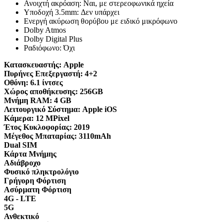
Ανοιχτή ακρόαση: Ναι, με στερεοφωνικά ηχεία
Υποδοχή 3.5mm: Δεν υπάρχει
Ενεργή ακύρωση θορύβου με ειδικό μικρόφωνο
Dolby Atmos
Dolby Digital Plus
Ραδιόφωνο: Όχι
Κατασκευαστής:
Apple
Πυρήνες Επεξεργαστή:
4+2
Οθόνη:
6.1 ίντσες
Χώρος αποθήκευσης:
256GB
Μνήμη RAM:
4 GB
Λειτουργικό Σύστημα:
Apple iOS
Κάμερα:
12 MPixel
Έτος Κυκλοφορίας:
2019
Μέγεθος Μπαταρίας:
3110mAh
Dual SIM
Κάρτα Μνήμης
Αδιάβροχο
Φυσικό πληκτρολόγιο
Γρήγορη Φόρτιση
Ασύρματη Φόρτιση
4G - LTE
5G
Ανθεκτικό