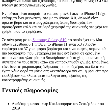
αλουμινένιο υλικό και σχεδιασμό, το ίδιο μέγεθος οθόνης LCD 6,1
ιντσών με στρογγυλεμένες γωνίες.
Εν τούτοις είναι απαραίτητο να επισημανθεί πως το iPhone 11 έχει
επίσης τα ίδια μειονεκτήματα με το iPhone XR, δηλαδή είναι
αρκετά βαρύ και οι στρογγυλεμένες άκρες δυστυχώς δεν
προσφέρουν καλό και στιβαρό χειρισμό της συσκευής στο χέρι του
χρήστη που το χειρίζεται.
Σε σύγκριση με το
Samsung Galaxy S10
, το οποίο έχει την ίδια
οθόνη μεγέθους 6,1 ιντσών, το iPhone 11 είναι 5,3 χιλιοστά
ευρύτερο και 37 γραμμάρια βαρύτερο και είναι σαφώς σημαντικά
πιο δύσχρηστο, που μεταφράζεται πως ενδέχεται σε ορισμένα
άτομα να τους γλιστράει το Smartphone από το χέρι, με αρνητική
συνέπεια να τους πέσει κάτω και να προκληθούν ζημιές. Επομένως
εάν είσαστε μικρόσωμος άνθρωπος με μικρά χέρια, οφείλετε να
έχετε κάθε φορά τα μάτια σας δεκατέσσερα για να μη βρεθείτε προ
εκπλήξεων και κλαίτε μετά τα λεφτά σας, εξαιτίας της
κατεστραμμένης συσκευής.
Γενικές πληροφορίες
Διαθέσιμη κατάσταση: Κυκλοφόρησε τον Σεπτέμβριο του
2019