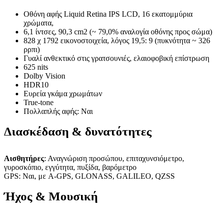
Οθόνη αφής Liquid Retina IPS LCD, 16 εκατομμύρια
χρώματα,
6,1 ίντσες, 90,3 cm2 (~ 79,0% αναλογία οθόνης προς σώμα)
828 χ 1792 εικονοστοιχεία, λόγος 19,5: 9 (πυκνότητα ~ 326
ρρπι)
Γυαλί ανθεκτικό στις γρατσουνιές, ελαιοφοβική επίστρωση
625 nits
Dolby Vision
HDR10
Ευρεία γκάμα χρωμάτων
True-tone
Πολλαπλής αφής: Ναι
Διασκέδαση & δυνατότητες
Αισθητήρες
: Αναγνώριση προσώπου, επιταχυνσιόμετρο,
γυροσκόπιο, εγγύτητα, πυξίδα, βαρόμετρο
GPS: Ναι, με A-GPS, GLONASS, GALILEO, QZSS
Ήχος & Μουσική