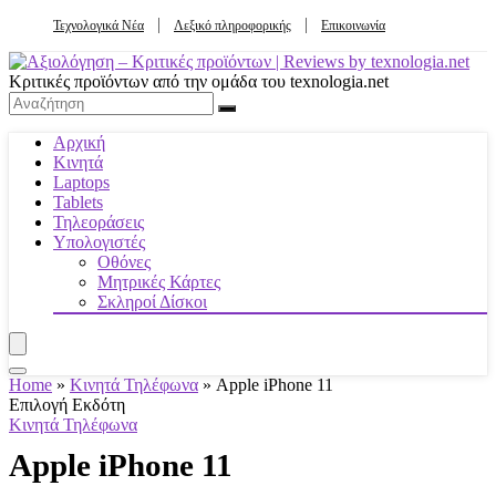
Τεχνολογικά Νέα
Λεξικό πληροφορικής
Επικοινωνία
Κριτικές προϊόντων από την ομάδα του texnologia.net
Αρχική
Κινητά
Laptops
Tablets
Τηλεοράσεις
Υπολογιστές
Οθόνες
Μητρικές Κάρτες
Σκληροί Δίσκοι
Home
»
Κινητά Τηλέφωνα
»
Apple iPhone 11
Επιλογή Εκδότη
Κινητά Τηλέφωνα
Apple iPhone 11