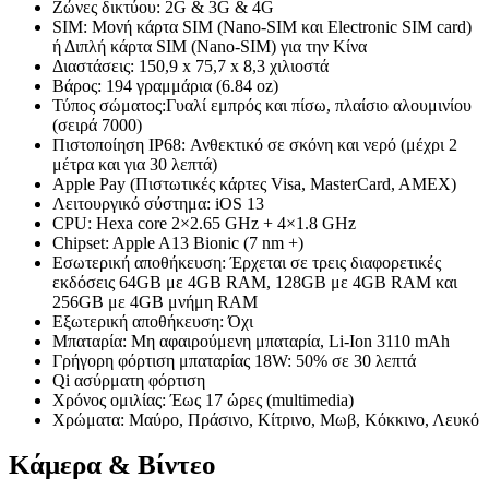
Ζώνες δικτύου: 2G & 3G & 4G
SIM: Μονή κάρτα SIM (Nano-SIM και Electronic SIM card)
ή Διπλή κάρτα SIM (Nano-SIM) για την Κίνα
Διαστάσεις: 150,9 x 75,7 x 8,3 χιλιοστά
Βάρος: 194 γραμμάρια (6.84 oz)
Τύπος σώματος:Γυαλί εμπρός και πίσω, πλαίσιο αλουμινίου
(σειρά 7000)
Πιστοποίηση IP68: Ανθεκτικό σε σκόνη και νερό (μέχρι 2
μέτρα και για 30 λεπτά)
Apple Pay (Πιστωτικές κάρτες Visa, MasterCard, AMEX)
Λειτουργικό σύστημα: iOS 13
CPU: Hexa core 2×2.65 GHz + 4×1.8 GHz
Chipset: Apple A13 Bionic (7 nm +)
Εσωτερική αποθήκευση: Έρχεται σε τρεις διαφορετικές
εκδόσεις 64GB με 4GB RAM, 128GB με 4GB RAM και
256GB με 4GB μνήμη RAM
Εξωτερική αποθήκευση: Όχι
Μπαταρία: Μη αφαιρούμενη μπαταρία, Li-Ion 3110 mAh
Γρήγορη φόρτιση μπαταρίας 18W: 50% σε 30 λεπτά
Qi ασύρματη φόρτιση
Χρόνος ομιλίας: Έως 17 ώρες (multimedia)
Χρώματα: Μαύρο, Πράσινο, Κίτρινο, Μωβ, Κόκκινο, Λευκό
Κάμερα & Βίντεο