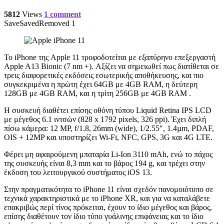
5812
Views
1 comment
Save
Saved
Removed
1
Το iPhone της Apple 11 τροφοδοτείται με εξαπύρηνο επεξεργαστή
Apple A13 Bionic (7 nm +). Αξίζει να σημειωθεί πως διατίθεται σε
τρεις διαφορετικές εκδόσεις εσωτερικής αποθήκευσης, και πιο
συγκεκριμένα η πρώτη έχει 64GB με 4GB RAM, η δεύτερη
128GB με 4GB RAM, και η τρίτη 256GB με 4GB RAM .
Η συσκευή διαθέτει επίσης οθόνη τύπου Liquid Retina IPS LCD
με μέγεθος 6.1 ιντσών (828 x 1792 pixels, 326 ppi). Έχει διπλή
πίσω κάμερα: 12 MP, f/1.8, 26mm (wide), 1/2.55″, 1.4µm, PDAF,
OIS + 12MP και υποστηρίζει Wi-Fi, NFC, GPS, 3G και 4G LTE.
Φέρει μη αφαιρούμενη μπαταρία Li-Ion 3110 mAh, ενώ το πάχος
της συσκευής είναι 8,3 mm και το βάρος 194 g, και τρέχει στην
έκδοση του λειτουργικού συστήματος iOS 13.
Στην πραγματικότητα το iPhone 11 είναι σχεδόν πανομοιότυπο σε
τεχνικά χαρακτηριστικά με το iPhone XR, και για να καταλάβετε
επακριβώς περί τίνος πρόκειται, έχουν το ίδιο μέγεθος και βάρος,
επίσης διαθέτουν τον ίδιο τύπο γυάλινης επιφάνειας και το ίδιο