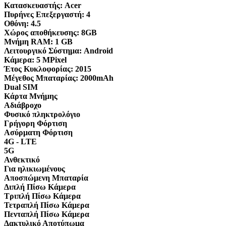
Κατασκευαστής:
Acer
Πυρήνες Επεξεργαστή:
4
Οθόνη:
4.5
Χώρος αποθήκευσης:
8GB
Μνήμη RAM:
1 GB
Λειτουργικό Σύστημα:
Android
Κάμερα:
5 MPixel
Έτος Κυκλοφορίας:
2015
Μέγεθος Μπαταρίας:
2000mAh
Dual SIM
Κάρτα Μνήμης
Αδιάβροχο
Φυσικό πληκτρολόγιο
Γρήγορη Φόρτιση
Ασύρματη Φόρτιση
4G - LTE
5G
Ανθεκτικό
Για ηλικιωμένους
Αποσπώμενη Μπαταρία
Διπλή Πίσω Κάμερα
Τριπλή Πίσω Κάμερα
Τετραπλή Πίσω Κάμερα
Πενταπλή Πίσω Κάμερα
Δακτυλικό Αποτύπωμα