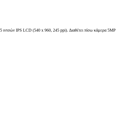
,5 ιντσών IPS LCD (540 x 960, 245 ppi). Διαθέτει πίσω κάμερα 5MP