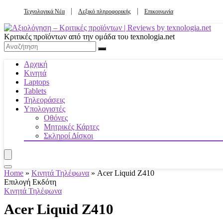
Τεχνολογικά Νέα
Λεξικό πληροφορικής
Επικοινωνία
Κριτικές προϊόντων από την ομάδα του texnologia.net
Αρχική
Κινητά
Laptops
Tablets
Τηλεοράσεις
Υπολογιστές
Οθόνες
Μητρικές Κάρτες
Σκληροί Δίσκοι
Home
»
Κινητά Τηλέφωνα
»
Acer Liquid Z410
Επιλογή Εκδότη
Κινητά Τηλέφωνα
Acer Liquid Z410