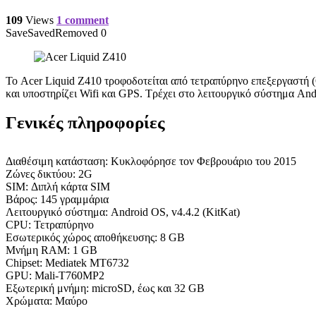
109
Views
1 comment
Save
Saved
Removed
0
Το Acer Liquid Z410 τροφοδοτείται από τετραπύρηνο επεξεργαστή (
και υποστηρίζει Wifi και GPS. Τρέχει στο λειτουργικό σύστημα Andr
Γενικές πληροφορίες
Διαθέσιμη κατάσταση: Κυκλοφόρησε τον Φεβρουάριο του 2015
Ζώνες δικτύου: 2G
SIM: Διπλή κάρτα SIM
Βάρος: 145 γραμμάρια
Λειτουργικό σύστημα: Android OS, v4.4.2 (KitKat)
CPU: Τετραπύρηνο
Εσωτερικός χώρος αποθήκευσης: 8 GB
Μνήμη RAM: 1 GB
Chipset: Mediatek MT6732
GPU: Mali-T760MP2
Εξωτερική μνήμη: microSD, έως και 32 GB
Χρώματα: Μαύρο