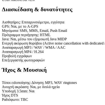
Διασκέδαση & δυνατότητες
Αισθητήρες: Επιταχυνσιόμετρο, εγγύτητα
GPS: Ναι, με το A-GPS
Μηνύματα: SMS, MMS, Email, Push Email
Πρόγραμμα περιήγησης: HTML
Java: Ναι, μέσω του εξομοιωτή Java MIDP
Ενεργή ακύρωση θορύβου (Active noise cancellation with dedicated 
Αναπαραγωγή MP3 / WAV / WMA / AAC
Αναπαραγωγή MP4 / H.264
Προβολή εγγράφων
Επεξεργαστής φωτογραφιών
Ήχος & Μουσική
Τύποι ειδοποίησης: Δόνηση; MP3, WAV ringtones
Ανοιχτή ακρόαση: Ναι, με διπλά ηχεία
Υποδοχή 3.5mm: Ναι
Ήχος DTS
Ραδιόφωνο: TBC