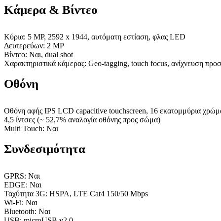
Κάμερα & Βίντεο
Κύρια: 5 MP, 2592 x 1944, αυτόματη εστίαση, φλας LED
Δευτερεύων: 2 MP
Βίντεο: Ναι, dual shot
Χαρακτηριστικά κάμερας: Geo-tagging, touch focus, ανίχνευση πρ
Οθόνη
Οθόνη αφής IPS LCD capacitive touchscreen, 16 εκατομμύρια χρώμ
4,5 ίντσες (~ 52,7% αναλογία οθόνης προς σώμα)
Multi Touch: Ναι
Συνδεσιμότητα
GPRS: Ναι
EDGE: Ναι
Ταχύτητα 3G: HSPA, LTE Cat4 150/50 Mbps
Wi-Fi: Ναι
Bluetooth: Ναι
USB: microUSB v2.0