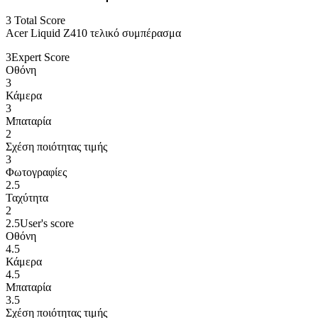
3
Total Score
Acer Liquid Z410 τελικό συμπέρασμα
3
Expert Score
Οθόνη
3
Κάμερα
3
Μπαταρία
2
Σχέση ποιότητας τιμής
3
Φωτογραφίες
2.5
Ταχύτητα
2
2.5
User's score
Οθόνη
4.5
Κάμερα
4.5
Μπαταρία
3.5
Σχέση ποιότητας τιμής