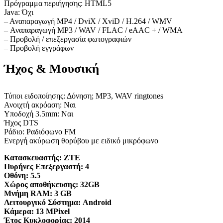
Πρόγραμμα περιήγησης: HTML5
Java: Όχι
– Αναπαραγωγή MP4 / DviX / XviD / H.264 / WMV
– Αναπαραγωγή MP3 / WAV / FLAC / eAAC + / WMA
– Προβολή / επεξεργασία φωτογραφιών
– Προβολή εγγράφων
Ήχος & Μουσική
Τύποι ειδοποίησης: Δόνηση; MP3, WAV ringtones
Ανοιχτή ακρόαση: Ναι
Υποδοχή 3.5mm: Ναι
Ήχος DTS
Ράδιο: Ραδιόφωνο FM
Ενεργή ακύρωση θορύβου με ειδικό μικρόφωνο
Κατασκευαστής:
ΖΤΕ
Πυρήνες Επεξεργαστή:
4
Οθόνη:
5.5
Χώρος αποθήκευσης:
32GB
Μνήμη RAM:
3 GB
Λειτουργικό Σύστημα:
Android
Κάμερα:
13 MPixel
Έτος Κυκλοφορίας:
2014