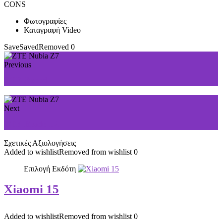
CONS
Φωτογραφίες
Καταγραφή Video
Save
Saved
Removed
0
Previous
ZTE Speed
Next
ZTE Blade L2
Σχετικές Αξιολογήσεις
Added to wishlist
Removed from wishlist
0
Επιλογή Εκδότη
Xiaomi 15
Added to wishlist
Removed from wishlist
0