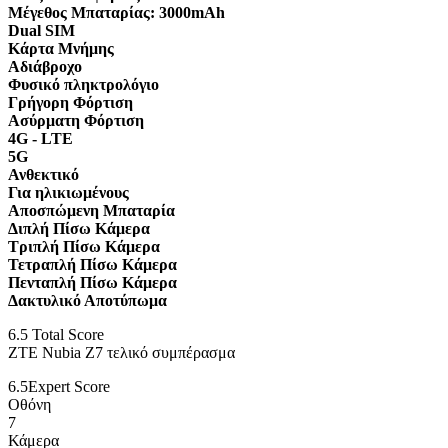
Μέγεθος Μπαταρίας:
3000mAh
Dual SIM
Κάρτα Μνήμης
Αδιάβροχο
Φυσικό πληκτρολόγιο
Γρήγορη Φόρτιση
Ασύρματη Φόρτιση
4G - LTE
5G
Ανθεκτικό
Για ηλικιωμένους
Αποσπώμενη Μπαταρία
Διπλή Πίσω Κάμερα
Τριπλή Πίσω Κάμερα
Τετραπλή Πίσω Κάμερα
Πενταπλή Πίσω Κάμερα
Δακτυλικό Αποτύπωμα
6.5
Total Score
ZTE Nubia Z7 τελικό συμπέρασμα
6.5
Expert Score
Οθόνη
7
Κάμερα