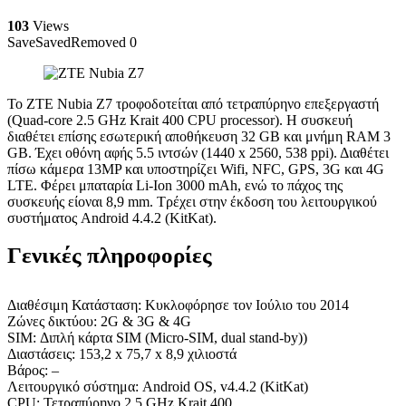
103
Views
Save
Saved
Removed
0
Το ZTE Nubia Z7 τροφοδοτείται από τετραπύρηνο επεξεργαστή
(Quad-core 2.5 GHz Krait 400 CPU processor). Η συσκευή
διαθέτει επίσης εσωτερική αποθήκευση 32 GB και μνήμη RAM 3
GB. Έχει οθόνη αφής 5.5 ιντσών (1440 x 2560, 538 ppi). Διαθέτει
πίσω κάμερα 13MP και υποστηρίζει Wifi, NFC, GPS, 3G και 4G
LTE. Φέρει μπαταρία Li-Ion 3000 mAh, ενώ το πάχος της
συσκευής είοναι 8,9 mm. Τρέχει στην έκδοση του λειτουργικού
συστήματος Android 4.4.2 (KitKat).
Γενικές πληροφορίες
Διαθέσιμη Κατάσταση: Κυκλοφόρησε τον Ιούλιο του 2014
Ζώνες δικτύου: 2G & 3G & 4G
SIM: Διπλή κάρτα SIM (Micro-SIM, dual stand-by))
Διαστάσεις: 153,2 x 75,7 x 8,9 χιλιοστά
Βάρος: –
Λειτουργικό σύστημα: Android OS, v4.4.2 (KitKat)
CPU: Τετραπύρηνο 2,5 GHz Krait 400