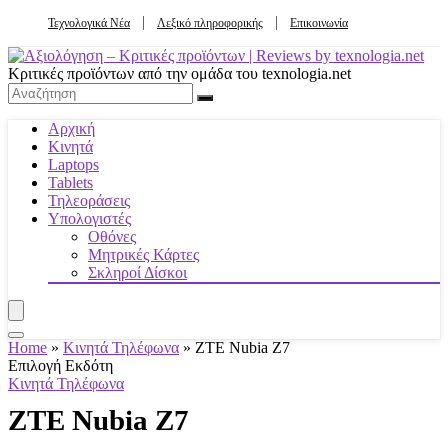
Τεχνολογικά Νέα
Λεξικό πληροφορικής
Επικοινωνία
Κριτικές προϊόντων από την ομάδα του texnologia.net
Αρχική
Κινητά
Laptops
Tablets
Τηλεοράσεις
Υπολογιστές
Οθόνες
Μητρικές Κάρτες
Σκληροί Δίσκοι
Home
»
Κινητά Τηλέφωνα
»
ZTE Nubia Z7
Επιλογή Εκδότη
Κινητά Τηλέφωνα
ZTE Nubia Z7