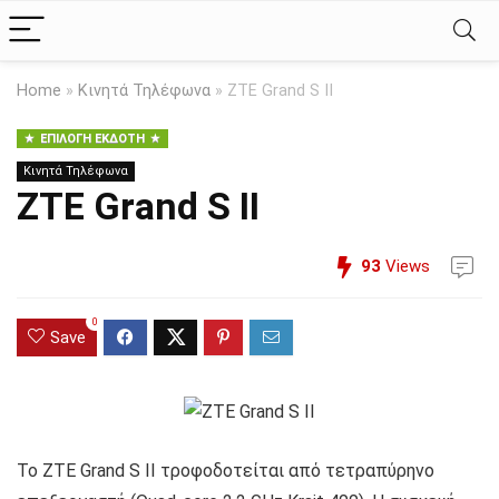
Home
»
Κινητά Τηλέφωνα
»
ZTE Grand S II
ΕΠΙΛΟΓΉ ΕΚΔΌΤΗ
Κινητά Τηλέφωνα
ZTE Grand S II
93
Views
0
Save
Το ZTE Grand S II τροφοδοτείται από τετραπύρηνο