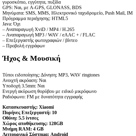
γυροσκόπιο, εγγύτητα, πυξίδα
GPS: Ναι, με A-GPS, GLONASS, BDS
Μηνύματα: SMS, MMS, Ηλεκτρονικό ταχυδρομείο, Push Mail, IM
Πρόγραμμα περιήγησης: HTML5
Java: Όχι
– Αναπαραγωγή XviD / MP4 / H.265
– Αναπαραγωγή MP3 / WAV / eAAC + / FLAC
– Επεξεργαστής φωτογραφιών / βίντεο
– Προβολή εγγράφων
Ήχος & Μουσική
Τύποι ειδοποίησης: Δόνηση; MP3, WAV ringtones
Ανοιχτή ακρόαση: Ναι
Υποδοχή 3.5mm: Ναι
Ενεργή ακύρωση θορύβου με ειδικό μικρόφωνο
Ραδιόφωνο: FM με δυνατότητα εγγραφής
Κατασκευαστής:
Xiaomi
Πυρήνες Επεξεργαστή:
10
Οθόνη:
5.5 ίντσες
Χώρος αποθήκευσης:
128GB
Μνήμη RAM:
4 GB
Λειτουργικό Σύστημα:
Android