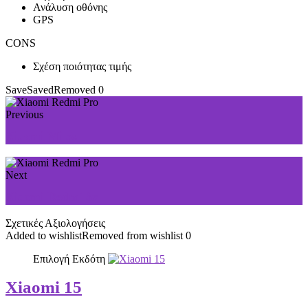
Ανάλυση οθόνης
GPS
CONS
Σχέση ποιότητας τιμής
Save
Saved
Removed
0
Previous
Xiaomi Mi 5s
Next
Xiaomi Redmi 3x
Σχετικές Αξιολογήσεις
Added to wishlist
Removed from wishlist
0
Επιλογή Εκδότη
Xiaomi 15