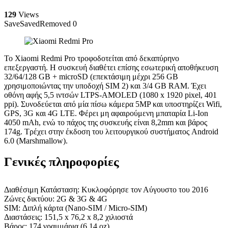
129
Views
Save
Saved
Removed
0
Το Xiaomi Redmi Pro τροφοδοτείται από δεκαπύρηνο
επεξεργαστή. Η συσκευή διαθέτει επίσης εσωτερική αποθήκευση
32/64/128 GB + microSD (επεκτάσιμη μέχρι 256 GB
χρησιμοποιώντας την υποδοχή SIM 2) και 3/4 GB RAM. Έχει
οθόνη αφής 5,5 ιντσών LTPS-AMOLED (1080 x 1920 pixel, 401
ppi). Συνοδεύεται από μία πίσω κάμερα 5MP και υποστηρίζει Wifi,
GPS, 3G και 4G LTE. Φέρει μη αφαιρούμενη μπαταρία Li-Ion
4050 mAh, ενώ το πάχος της συσκευής είναι 8,2mm και βάρος
174g. Τρέχει στην έκδοση του λειτουργικού συστήματος Android
6.0 (Marshmallow).
Γενικές πληροφορίες
Διαθέσιμη Κατάσταση: Κυκλοφόρησε τον Αύγουστο του 2016
Ζώνες δικτύου: 2G & 3G & 4G
SIM: Διπλή κάρτα (Nano-SIM / Micro-SIM)
Διαστάσεις: 151,5 x 76,2 x 8,2 χιλιοστά
Βάρος: 174 γραμμάρια (6.14 oz)