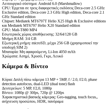
Λειτουργικό σύστημα: Android 6.0 (Marshmallow)
CPU: Έρχεται σε τρεις διαφορετικές εκδόσεις Deca-core 2.5 GHz
Exclusive edition, Deca-core 2.3 GHz High edition, Deca-core 2.1
GHz Standard edition
Chipset: Mediatek MT6797T Helio X25 High & Exclusive editions
και Mediatek MT6797 Helio X20 Standard edition
GPU: Mali-T880 MP4
Εσωτερικός χώρος αποθήκευσης: 32/64/128 GB
Μνήμη RAM: 3/4 GB
Εξωτερική μνήμη: microSD, μέχρι 256 GB (χρησιμοποιεί την
υποδοχή SIM 2)
Μπαταρία: Μη αφαιρούμενη, Li-Ion 4050 mAh
Χρώματα: Ασημί, Χρυσό, Γκρι, Λευκό
Κάμερα & Βίντεο
Κύρια: Διπλή πίσω κάμερα 13 MP + 5MP, f / 2.0, f/2.0, phase
detection autofocus, dual-LED (dual tone) flash
Δευτερεύων: 5 MP, f/2,0, 1080p
Βίντεο: 1080p @ 30fps, 720p @ 120fps
Χαρακτηριστικά βασικής κάμερας: Geo-tagging, touch focus,,
ανίχνευση προσώπου, HDR, πανόραμα