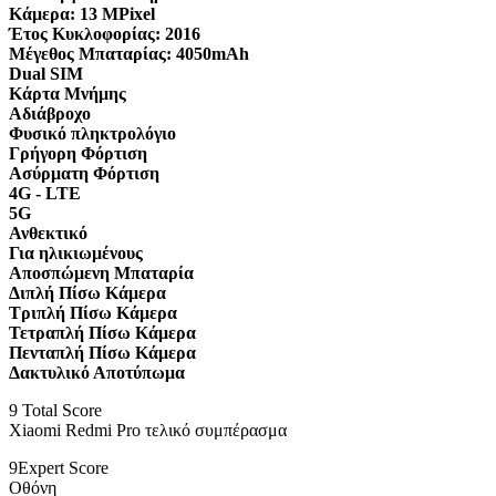
Κάμερα:
13 MPixel
Έτος Κυκλοφορίας:
2016
Μέγεθος Μπαταρίας:
4050mAh
Dual SIM
Κάρτα Μνήμης
Αδιάβροχο
Φυσικό πληκτρολόγιο
Γρήγορη Φόρτιση
Ασύρματη Φόρτιση
4G - LTE
5G
Ανθεκτικό
Για ηλικιωμένους
Αποσπώμενη Μπαταρία
Διπλή Πίσω Κάμερα
Τριπλή Πίσω Κάμερα
Τετραπλή Πίσω Κάμερα
Πενταπλή Πίσω Κάμερα
Δακτυλικό Αποτύπωμα
9
Total Score
Xiaomi Redmi Pro τελικό συμπέρασμα
9
Expert Score
Οθόνη