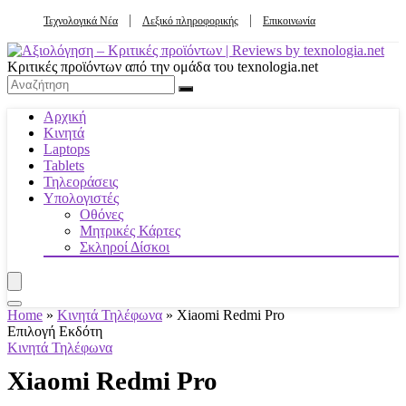
Τεχνολογικά Νέα
Λεξικό πληροφορικής
Επικοινωνία
Κριτικές προϊόντων από την ομάδα του texnologia.net
Αρχική
Κινητά
Laptops
Tablets
Τηλεοράσεις
Υπολογιστές
Οθόνες
Μητρικές Κάρτες
Σκληροί Δίσκοι
Home
»
Κινητά Τηλέφωνα
»
Xiaomi Redmi Pro
Επιλογή Εκδότη
Κινητά Τηλέφωνα
Xiaomi Redmi Pro