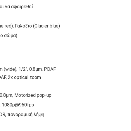
αι να αφαιρεθεί
 red), Γαλάζιο (Glacier blue)
το σώμα)
 (wide), 1/2″, 0.8µm, PDAF
DAF, 2x optical zoom
 0.8µm, Motorized pop-up
, 1080p@960fps
DR, πανοραμική λήψη