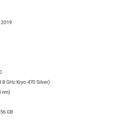
 2019
0
.8 GHz Kryo 470 Silver)
8 nm)
256 GB