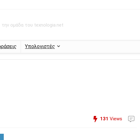
την ομάδα του texnologia.net
οράσεις
Υπολογιστές
131
Views