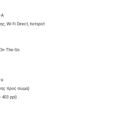
-A
νης, Wi-Fi Direct, hotspot
B On-The-Go
τα
όνης προς σώμα)
 403 ppi)