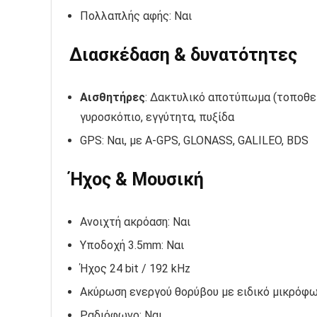
Πολλαπλής αφής: Ναι
Διασκέδαση & δυνατότητες
Αισθητήρες
: Δακτυλικό αποτύπωμα (τοποθετ
γυροσκόπιο, εγγύτητα, πυξίδα
GPS: Ναι, με A-GPS, GLONASS, GALILEO, BDS
Ήχος & Μουσική
Ανοιχτή ακρόαση: Ναι
Υποδοχή 3.5mm: Ναι
Ήχος 24 bit / 192 kHz
Ακύρωση ενεργού θορύβου με ειδικό μικρόφ
Ραδιόφωνο: Ναι