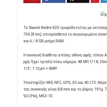
Το Xiaomi Redmi K20 τροφοδοτείται με οκταπ
730 (8 nm), επιπρόσθετα το συγκεκριμένο smar
και 6 / 8 GB μνήμη RAM.
Η συσκευή διαθέτει επίσης οθόνη αφής τύπου A
ppi). Έχει τριπλή πίσω κάμερα: 48 MP, f/1.8, 26m
1/3″, 1.12µm + 8MP.
Υποστηρίζει Wifi, NFC, GPS, 3G και 4G LTE. Φέ
της συσκευής είναι 8,8 mm και το βάρος 191g. 
9,0 (Pie), MIUI 10.