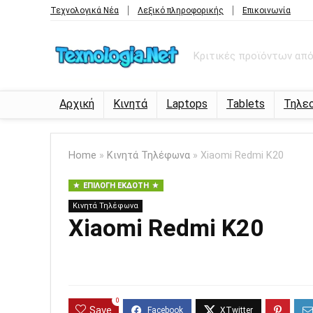
Τεχνολογικά Νέα
Λεξικό πληροφορικής
Επικοινωνία
Κριτικές προϊόντων από 
Αρχική
Κινητά
Laptops
Tablets
Τηλε
Home
»
Κινητά Τηλέφωνα
»
Xiaomi Redmi K20
ΕΠΙΛΟΓΉ ΕΚΔΌΤΗ
Κινητά Τηλέφωνα
Xiaomi Redmi K20
0
Save