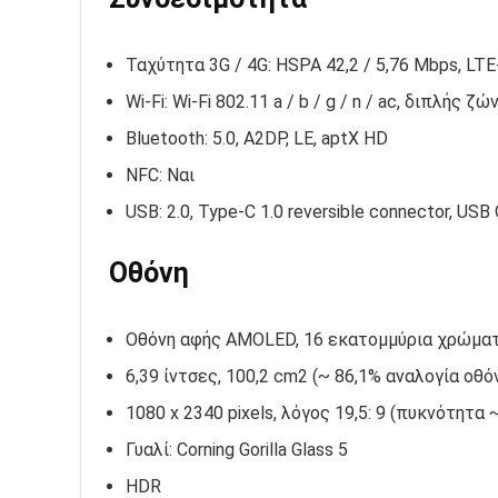
Ταχύτητα 3G / 4G: HSPA 42,2 / 5,76 Mbps, LTE
Wi-Fi: Wi-Fi 802.11 a / b / g / n / ac, διπλής ζώ
Bluetooth: 5.0, A2DP, LE, aptX HD
NFC: Ναι
USB: 2.0, Type-C 1.0 reversible connector, US
Οθόνη
Οθόνη αφής AMOLED, 16 εκατομμύρια χρώμα
6,39 ίντσες, 100,2 cm2 (~ 86,1% αναλογία οθ
1080 x 2340 pixels, λόγος 19,5: 9 (πυκνότητα ~
Γυαλί: Corning Gorilla Glass 5
HDR