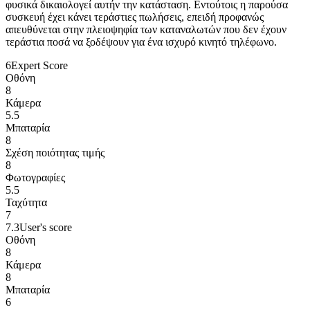
φυσικά δικαιολογεί αυτήν την κατάσταση. Εντούτοις η παρούσα
συσκευή έχει κάνει τεράστιες πωλήσεις, επειδή προφανώς
απευθύνεται στην πλειοψηφία των καταναλωτών που δεν έχουν
τεράστια ποσά να ξοδέψουν για ένα ισχυρό κινητό τηλέφωνο.
6
Expert Score
Οθόνη
8
Κάμερα
5.5
Μπαταρία
8
Σχέση ποιότητας τιμής
8
Φωτογραφίες
5.5
Ταχύτητα
7
7.3
User's score
Οθόνη
8
Κάμερα
8
Μπαταρία
6