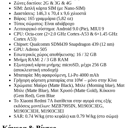
Ζώνες δικτύου: 2G & 3G & 4G
SIM: Διπλή κάρτα SIM (με Nano-SIM)
Διαστάσεις: 146,3 x 70,4 x 9,6 χιλιοστά
Βάρος: 165 γραμμάρια (5,82 oz)
Τύπος σώματος: Είναι αδιάβροχο
Λειτουργικό σύστημα: Android 9.0 (Pie), MIUI 9
CPU: Octa-core (2×2.0 GHz Cortex-A53 & 6×1.45 GHz
Cortex A53)
Chipset: Qualcomm SDM439 Snapdragon 439 (12 nm)
GPU: Adreno 505
Εσωτερικός χώρος αποθήκευσης: 16 / 32 GB
Μνήμη RAM: 2 / 3 GB RAM
Εξωτερική κάρτα μνήμης: microSD, μέχρι 256 GB
(αποκλειστική υποδοχή)
Μπαταρία: Μη αφαιρούμενη, Li-Po 4000 mAh
Γρήγορη φόρτιση μπαταρίας στα 10W – μόνο στην Κίνα
Χρώματα: Μαύρο (Matte Black), Μπλε (Morning blue), Ματ
Μπλε (Matte Blue), Ματ Χρυσό (Matte Gold), Κόκκινο
(Gem Red), Gem Blue
Το Xiaomi Redmi 7A διατίθεται στην αγορά στις εξής
εκδόσεις μοντέλων: MZB7995IN, M1903C3EG,
M1903C3EH, M1903C3EI
SAR: 0.74 W/kg (στο κεφάλι) και 0.79 W/kg (στο σώμα)
Κάμερα & Βίντεο