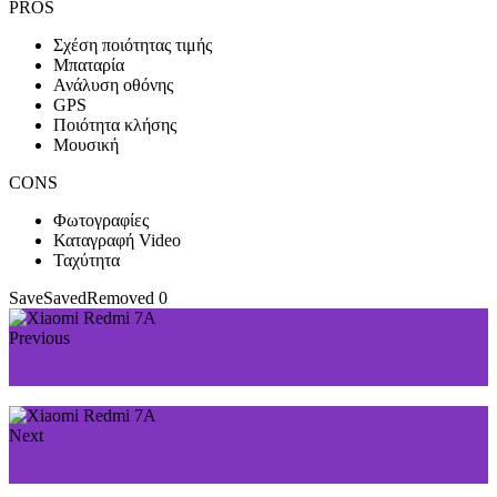
PROS
Σχέση ποιότητας τιμής
Μπαταρία
Ανάλυση οθόνης
GPS
Ποιότητα κλήσης
Μουσική
CONS
Φωτογραφίες
Καταγραφή Video
Ταχύτητα
Save
Saved
Removed
0
Previous
Xiaomi Mi CC9e
Next
Xiaomi Mi CC9