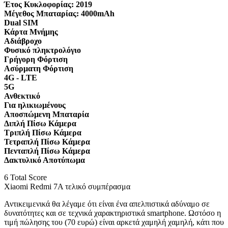
Έτος Κυκλοφορίας:
2019
Μέγεθος Μπαταρίας:
4000mAh
Dual SIM
Κάρτα Μνήμης
Αδιάβροχο
Φυσικό πληκτρολόγιο
Γρήγορη Φόρτιση
Ασύρματη Φόρτιση
4G - LTE
5G
Ανθεκτικό
Για ηλικιωμένους
Αποσπώμενη Μπαταρία
Διπλή Πίσω Κάμερα
Τριπλή Πίσω Κάμερα
Τετραπλή Πίσω Κάμερα
Πενταπλή Πίσω Κάμερα
Δακτυλικό Αποτύπωμα
6
Total Score
Xiaomi Redmi 7A τελικό συμπέρασμα
Αντικειμενικά θα λέγαμε ότι είναι ένα απελπιστικά αδύναμο σε
δυνατότητες και σε τεχνικά χαρακτηριστικά smartphone. Ωστόσο η
τιμή πώλησης του (70 ευρώ) είναι αρκετά χαμηλή χαμηλή, κάτι που