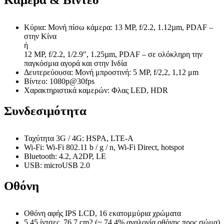
Κύρια: Μονή πίσω κάμερα: 13 MP, f/2.2, 1.12µm, PDAF –
στην Κίνα
ή
12 MP, f/2.2, 1/2.9″, 1.25µm, PDAF – σε ολόκληρη την
παγκόσμια αγορά και στην Ινδία
Δευτερεύουσα: Μονή μπροστινή: 5 MP, f/2,2, 1,12 μm
Βίντεο: 1080p@30fps
Χαρακτηριστικά καμερών: Φλας LED, HDR
Συνδεσιμότητα
Ταχύτητα 3G / 4G: HSPA, LTE-A
Wi-Fi: Wi-Fi 802.11 b / g / n, Wi-Fi Direct, hotspot
Bluetooth: 4.2, A2DP, LE
USB: microUSB 2.0
Οθόνη
Οθόνη αφής IPS LCD, 16 εκατομμύρια χρώματα
5.45 ίντσες, 76.7 cm2 (~ 74.4% αναλογία οθόνης προς σώμα)