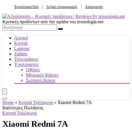
Τεχνολογικά Νέα
Λεξικό πληροφορικής
Επικοινωνία
Κριτικές προϊόντων από την ομάδα του texnologia.net
Αρχική
Κινητά
Laptops
Tablets
Τηλεοράσεις
Υπολογιστές
Οθόνες
Μητρικές Κάρτες
Σκληροί Δίσκοι
Home
»
Κινητά Τηλέφωνα
»
Xiaomi Redmi 7A
Καλύτερες Πωλήσεις
Κινητά Τηλέφωνα
Xiaomi Redmi 7A