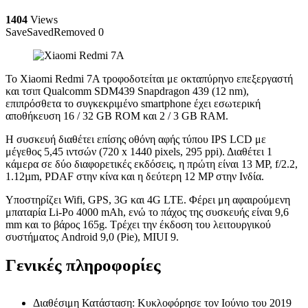
1404
Views
Save
Saved
Removed
0
Το Xiaomi Redmi 7A τροφοδοτείται με οκταπύρηνο επεξεργαστή
και τσιπ Qualcomm SDM439 Snapdragon 439 (12 nm),
επιπρόσθετα το συγκεκριμένο smartphone έχει εσωτερική
αποθήκευση 16 / 32 GB ROM και 2 / 3 GB RAM.
Η συσκευή διαθέτει επίσης οθόνη αφής τύπου IPS LCD με
μέγεθος 5,45 ιντσών (720 x 1440 pixels, 295 ppi). Διαθέτει 1
κάμερα σε δύο διαφορετικές εκδόσεις, η πρώτη είναι 13 MP, f/2.2,
1.12µm, PDAF στην κίνα και η δεύτερη 12 MP στην Ινδία.
Υποστηρίζει Wifi, GPS, 3G και 4G LTE. Φέρει μη αφαιρούμενη
μπαταρία Li-Po 4000 mAh, ενώ το πάχος της συσκευής είναι 9,6
mm και το βάρος 165g. Τρέχει την έκδοση του λειτουργικού
συστήματος Android 9,0 (Pie), MIUI 9.
Γενικές πληροφορίες
Διαθέσιμη Κατάσταση: Κυκλοφόρησε τον Ιούνιο του 2019