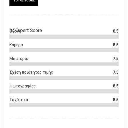
TOTAL SCORE
8.5
Expert Score
Οθόνη
8.5
Κάμερα
8.5
Μπαταρία
7.5
Σχέση ποιότητας τιμής
7.5
Φωτογραφίες
8.5
Ταχύτητα
8.5