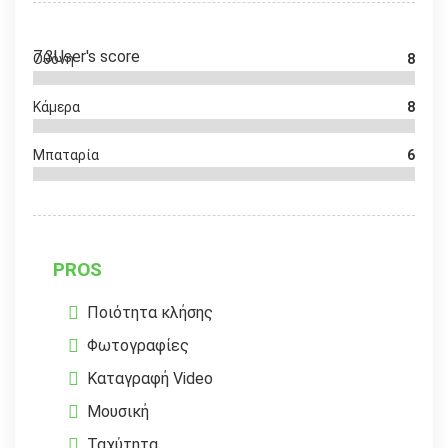
7.3
User's score
Οθόνη
8
Κάμερα
8
Μπαταρία
6
PROS
Ποιότητα κλήσης
Φωτογραφίες
Καταγραφή Video
Μουσική
Ταχύτητα