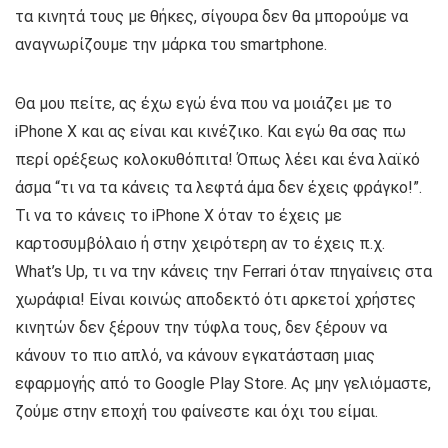
τα κινητά τους με θήκες, σίγουρα δεν θα μπορούμε να
αναγνωρίζουμε την μάρκα του smartphone.
Θα μου πείτε, ας έχω εγώ ένα που να μοιάζει με το
iPhone X και ας είναι και κινέζικο. Και εγώ θα σας πω
περί ορέξεως κολοκυθόπιτα! Όπως λέει και ένα λαϊκό
άσμα “τι να τα κάνεις τα λεφτά άμα δεν έχεις φράγκο!”.
Τι να το κάνεις το iPhone X όταν το έχεις με
καρτοσυμβόλαιο ή στην χειρότερη αν το έχεις π.χ.
What’s Up, τι να την κάνεις την Ferrari όταν πηγαίνεις στα
χωράφια! Είναι κοινώς αποδεκτό ότι αρκετοί χρήστες
κινητών δεν ξέρουν την τύφλα τους, δεν ξέρουν να
κάνουν το πιο απλό, να κάνουν εγκατάσταση μιας
εφαρμογής από το Google Play Store. Ας μην γελιόμαστε,
ζούμε στην εποχή του φαίνεστε και όχι του είμαι.