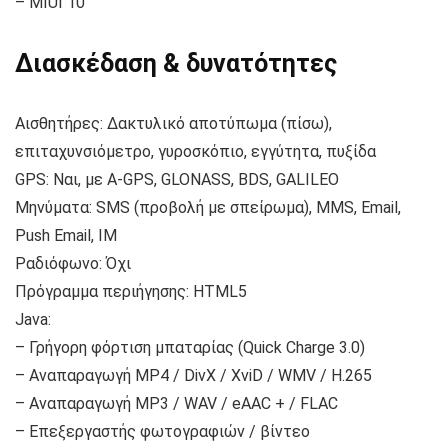
– MIUI 10
Διασκέδαση & δυνατότητες
Αισθητήρες: Δακτυλικό αποτύπωμα (πίσω),
επιταχυνσιόμετρο, γυροσκόπιο, εγγύτητα, πυξίδα
GPS: Ναι, με A-GPS, GLONASS, BDS, GALILEO
Μηνύματα: SMS (προβολή με σπείρωμα), MMS, Email,
Push Email, IM
Ραδιόφωνο: Όχι
Πρόγραμμα περιήγησης: HTML5
Java:
– Γρήγορη φόρτιση μπαταρίας (Quick Charge 3.0)
– Αναπαραγωγή MP4 / DivX / XviD / WMV / H.265
– Αναπαραγωγή MP3 / WAV / eAAC + / FLAC
– Επεξεργαστής φωτογραφιών / βίντεο