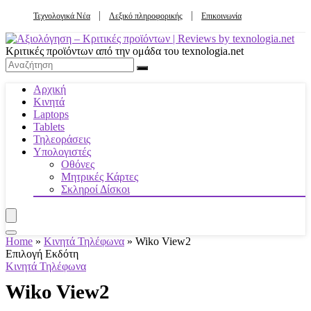
Τεχνολογικά Νέα
Λεξικό πληροφορικής
Επικοινωνία
Κριτικές προϊόντων από την ομάδα του texnologia.net
Αρχική
Κινητά
Laptops
Tablets
Τηλεοράσεις
Υπολογιστές
Οθόνες
Μητρικές Κάρτες
Σκληροί Δίσκοι
Home
»
Κινητά Τηλέφωνα
»
Wiko View2
Επιλογή Εκδότη
Κινητά Τηλέφωνα
Wiko View2