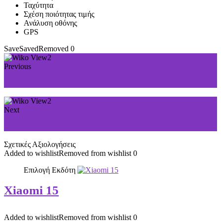
Ταχύτητα
Σχέση ποιότητας τιμής
Ανάλυση οθόνης
GPS
Save
Saved
Removed
0
Previous
Samsung Galaxy Note 9
Next
Wiko Sunny
Σχετικές Αξιολογήσεις
Added to wishlist
Removed from wishlist
0
Επιλογή Εκδότη
Xiaomi 15
Added to wishlist
Removed from wishlist
0