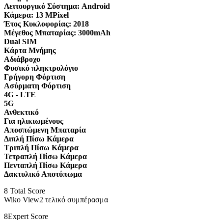
Λειτουργικό Σύστημα:
Android
Κάμερα:
13 MPixel
Έτος Κυκλοφορίας:
2018
Μέγεθος Μπαταρίας:
3000mAh
Dual SIM
Κάρτα Μνήμης
Αδιάβροχο
Φυσικό πληκτρολόγιο
Γρήγορη Φόρτιση
Ασύρματη Φόρτιση
4G - LTE
5G
Ανθεκτικό
Για ηλικιωμένους
Αποσπώμενη Μπαταρία
Διπλή Πίσω Κάμερα
Τριπλή Πίσω Κάμερα
Τετραπλή Πίσω Κάμερα
Πενταπλή Πίσω Κάμερα
Δακτυλικό Αποτύπωμα
8
Total Score
Wiko View2 τελικό συμπέρασμα
8
Expert Score