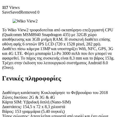
117
Views
Save
Saved
Removed
0
Το Wiko View2 τροφοδοτείται από οκταπύρηνο επεξεργαστή CPU
(Qualcomm MSM8940 Snapdragon 435) με 32GB χώρο
αποθήκευσης και 3GB μνήμη RAM. Η συσκευή διαθέτει επίσης
οθόνη αφής 6 ιντσών IPS LCD (720 x 1528 pixel, 282 ppi).
Διαθέτει πίσω κάμερα 13MP και υποστηρίζει Wifi, NFC, GPS, 3G
και 4G LTE. Φέρει μπαταρία Li-Po 3000 mAh που δεν μπορεί να
αφαιρεθεί. Το πάχος της συσκευής είναι 8,3 mm και το βάρος 153g.
Τρέχει στην έκδοση του λειτουργικού συστήματος Android 8.0
(Oreo).
Γενικές πληροφορίες
Διαθέσιμη κατάσταση: Κυκλοφόρησε το Φεβρουάριο του 2018
Ζώνες δικτύου: 2G & 3G & 4G
Κάρτα SIM: Υβριδική διπλή (Nano-SIM)
Διαστάσεις: 154,5 x 72 x 8,3 χιλιοστά
Βάρος: 153 γραμμάρια (5.40 ουγκιές)
Τύπος σώματος: Αποτελείται μπροστά από γυαλί και έχει σώμα