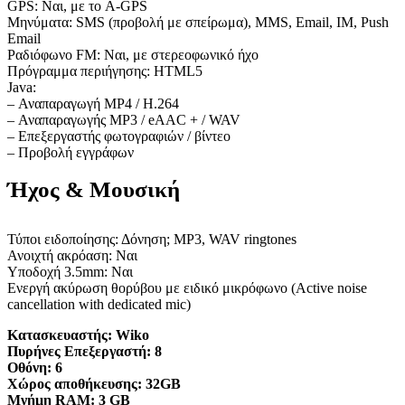
GPS: Ναι, με το A-GPS
Μηνύματα: SMS (προβολή με σπείρωμα), MMS, Email, IM, Push
Email
Ραδιόφωνο FM: Ναι, με στερεοφωνικό ήχο
Πρόγραμμα περιήγησης: HTML5
Java:
– Αναπαραγωγή MP4 / H.264
– Αναπαραγωγής MP3 / eAAC + / WAV
– Επεξεργαστής φωτογραφιών / βίντεο
– Προβολή εγγράφων
Ήχος & Μουσική
Τύποι ειδοποίησης: Δόνηση; MP3, WAV ringtones
Ανοιχτή ακρόαση: Ναι
Υποδοχή 3.5mm: Ναι
Ενεργή ακύρωση θορύβου με ειδικό μικρόφωνο (Active noise
cancellation with dedicated mic)
Κατασκευαστής:
Wiko
Πυρήνες Επεξεργαστή:
8
Οθόνη:
6
Χώρος αποθήκευσης:
32GB
Μνήμη RAM:
3 GB