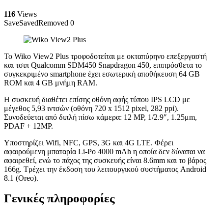
116
Views
Save
Saved
Removed
0
Το Wiko View2 Plus τροφοδοτείται με οκταπύρηνο επεξεργαστή
και τσιπ Qualcomm SDM450 Snapdragon 450, επιπρόσθετα το
συγκεκριμένο smartphone έχει εσωτερική αποθήκευση 64 GB
ROM και 4 GB μνήμη RAM.
Η συσκευή διαθέτει επίσης οθόνη αφής τύπου IPS LCD με
μέγεθος 5,93 ιντσών (οθόνη 720 x 1512 pixel, 282 ppi).
Συνοδεύεται από διπλή πίσω κάμερα: 12 MP, 1/2.9″, 1.25μm,
PDAF + 12MP.
Υποστηρίζει Wifi, NFC, GPS, 3G και 4G LTE. Φέρει
αφαιρούμενη μπαταρία Li-Po 4000 mAh η οποία δεν δύναται να
αφαιρεθεί, ενώ το πάχος της συσκευής είναι 8.6mm και το βάρος
166g. Τρέχει την έκδοση του λειτουργικού συστήματος Android
8.1 (Oreo).
Γενικές πληροφορίες