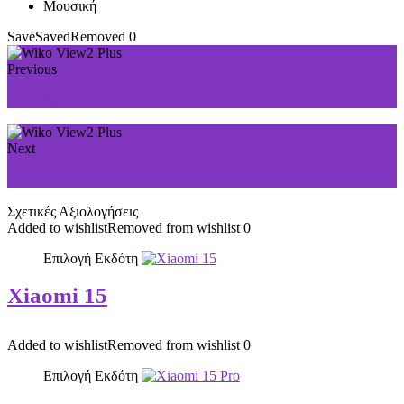
Μουσική
Save
Saved
Removed
0
Previous
BlackBerry Motion
Next
Wiko View2 Pro
Σχετικές Αξιολογήσεις
Added to wishlist
Removed from wishlist
0
Επιλογή Εκδότη
Xiaomi 15
Added to wishlist
Removed from wishlist
0
Επιλογή Εκδότη