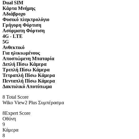
Dual SIM
Κάρτα Μνήμης
Αδιάβροχο
Φυσικό πληκτρολόγιο
Γρήγορη Φόρτιση
Ασύρματη Φόρτιση
4G - LTE
5G
Ανθεκτικό
Για ηλικιωμένους
Αποσπώμενη Μπαταρία
Διπλή Πίσω Κάμερα
Τριπλή Πίσω Κάμερα
Τετραπλή Πίσω Κάμερα
Πενταπλή Πίσω Κάμερα
Δακτυλικό Αποτύπωμα
8
Total Score
Wiko View2 Plus Συμπέρασμα
8
Expert Score
Οθόνη
9
Κάμερα
8