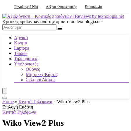
Τεχνολογικά Νέα
Λεξικό πληροφορικής
Επικοινωνία
Κριτικές προϊόντων από την ομάδα του texnologia.net
Αρχική
Κινητά
Laptops
Tablets
Τηλεοράσεις
Υπολογιστές
Οθόνες
Μητρικές Κάρτες
Σκληροί Δίσκοι
Home
»
Κινητά Τηλέφωνα
»
Wiko View2 Plus
Επιλογή Εκδότη
Κινητά Τηλέφωνα
Wiko View2 Plus