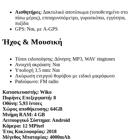
Αισθητήρες
: Δακτυλικό αποτύπωμα (τοποθετημένο στο
πίσω μέρος), επιταχυνσιόμετρο, γυροσκόπιο, εγγύτητα,
πυξίδα
GPS: Ναι, με A-GPS
Ήχος & Μουσική
Τύποι ειδοποίησης: Δόνηση; MP3, WAV ringtones
Ανοιχτή ακρόαση: Ναι
Υποδοχή 3.5 mm: Ναι
Ακύρωση ενεργού θορύβου με ειδικό μικρόφωνο
Ραδιόφωνο: FM radio
Κατασκευαστής:
Wiko
Πυρήνες Επεξεργαστή:
8
Οθόνη:
5,93 ίντσες
Χώρος αποθήκευσης:
64GB
Μνήμη RAM:
4 GB
Λειτουργικό Σύστημα:
Android
Κάμερα:
12 MPixel
Έτος Κυκλοφορίας:
2018
Μέγεθος Μπαταρίας:
4000mAh