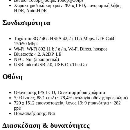
Βίντεο: 1080p@60fps, 1080p@30fps
Χαρακτηριστικά καμερών: Φλας LED, πανοραμική λήψη,
HDR, Auto-HDR
Συνδεσιμότητα
Ταχύτητα 3G / 4G: HSPA 42,2 / 11,5 Mbps, LTE Cat4
150/50 Mbps
Wi-Fi: Wi-Fi 802.11 b / g / n, Wi-Fi Direct, hotspot
Bluetooth: 4.2, A2DP, LE
NFC: Ναι (προαιρετικά)
USB: microUSB 2.0, USB On-The-Go
Οθόνη
Οθόνη αφής IPS LCD, 16 εκατομμύρια χρώματα
5,93 ίντσες, 88,1 cm2 (~ 78,4% αναλογία οθόνης προς σώμα)
720 χ 1512 εικονοστοιχεία, λόγος 19: 9 (πυκνότητα ~ 282
ppi)
Πολλαπλής αφής: Ναι
Διασκέδαση & δυνατότητες