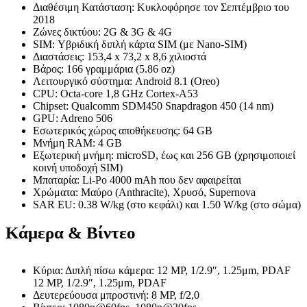
Διαθέσιμη Κατάσταση: Κυκλοφόρησε τον Σεπτέμβριο του
2018
Ζώνες δικτύου: 2G & 3G & 4G
SIM: Υβριδική διπλή κάρτα SIM (με Nano-SIM)
Διαστάσεις: 153,4 x 73,2 x 8,6 χιλιοστά
Βάρος: 166 γραμμάρια (5.86 oz)
Λειτουργικό σύστημα: Android 8.1 (Oreo)
CPU: Octa-core 1,8 GHz Cortex-A53
Chipset: Qualcomm SDM450 Snapdragon 450 (14 nm)
GPU: Adreno 506
Εσωτερικός χώρος αποθήκευσης: 64 GB
Μνήμη RAM: 4 GB
Εξωτερική μνήμη: microSD, έως και 256 GB (χρησιμοποιεί
κοινή υποδοχή SIM)
Μπαταρία: Li-Po 4000 mAh που δεν αφαιρείται
Χρώματα: Μαύρο (Anthracite), Χρυσό, Supernova
SAR EU: 0.38 W/kg (στο κεφάλι) και 1.50 W/kg (στο σώμα)
Κάμερα & Βίντεο
Κύρια: Διπλή πίσω κάμερα: 12 MP, 1/2.9″, 1.25μm, PDAF
12 MP, 1/2.9″, 1.25μm, PDAF
Δευτερεύουσα μπροστινή: 8 MP, f/2,0