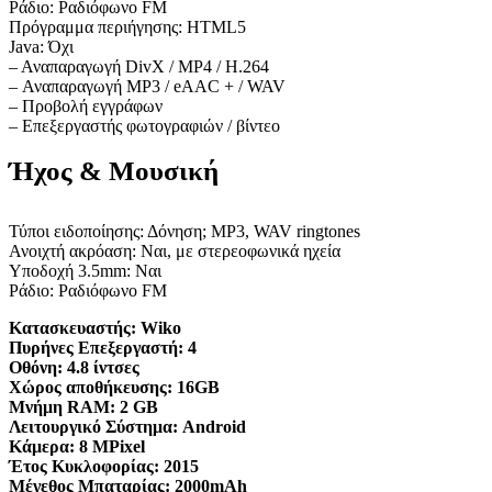
Ράδιο: Ραδιόφωνο FM
Πρόγραμμα περιήγησης: HTML5
Java: Όχι
– Αναπαραγωγή DivX / MP4 / H.264
– Αναπαραγωγή MP3 / eAAC + / WAV
– Προβολή εγγράφων
– Επεξεργαστής φωτογραφιών / βίντεο
Ήχος & Μουσική
Τύποι ειδοποίησης: Δόνηση; MP3, WAV ringtones
Ανοιχτή ακρόαση: Ναι, με στερεοφωνικά ηχεία
Υποδοχή 3.5mm: Ναι
Ράδιο: Ραδιόφωνο FM
Κατασκευαστής:
Wiko
Πυρήνες Επεξεργαστή:
4
Οθόνη:
4.8 ίντσες
Χώρος αποθήκευσης:
16GB
Μνήμη RAM:
2 GB
Λειτουργικό Σύστημα:
Android
Κάμερα:
8 MPixel
Έτος Κυκλοφορίας:
2015
Μέγεθος Μπαταρίας:
2000mAh