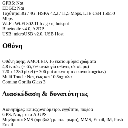
GPRS: Ναι
EDGE: Ναι
Ταχύτητα 3G / 4G: HSPA 42,2 / 11,5 Mbps, LTE Cat4 150/50
Mbps
Wi-Fi: Wi-Fi 802.11 b / g / n, hotspot
Bluetooth: v4.0, A2DP
USB: microUSB v2.0, USB Host
Οθόνη
Οθόνη αφής, AMOLED, 16 εκατομμύρια χρώματα
4,8 ίντσες (~ 65,7% αναλογία οθόνης σε σώμα)
720 x 1280 pixel (~ 306 ppi πυκνότητα εικονοστοιχείων)
Multi Touch: Ναι, έως και 10 δάχτυλα
Corning Gorilla Glass 3
Διασκέδαση & δυνατότητες
Αισθητήρες: Επιταχυνσιόμετρο, εγγύτητα, πυξίδα
GPS: Ναι, με το A-GPS
Μηνύματα: SMS (προβολή με σπείρωμα), MMS, Email, IM, Push
Email