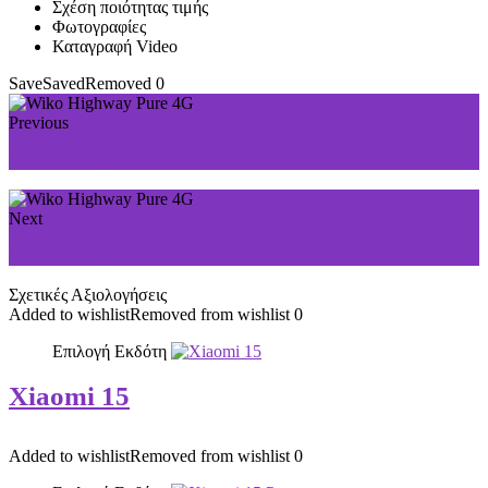
Σχέση ποιότητας τιμής
Φωτογραφίες
Καταγραφή Video
Save
Saved
Removed
0
Previous
Wiko Lenny2
Next
Wiko Lenny
Σχετικές Αξιολογήσεις
Added to wishlist
Removed from wishlist
0
Επιλογή Εκδότη
Xiaomi 15
Added to wishlist
Removed from wishlist
0