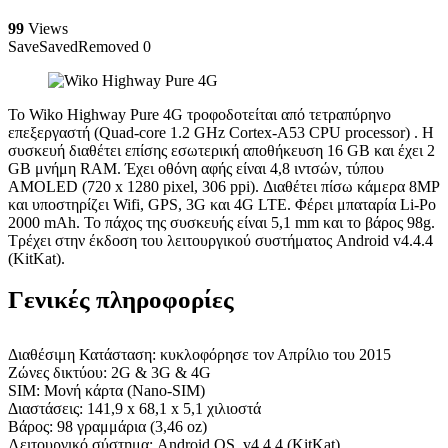
99
Views
Save
Saved
Removed
0
Το Wiko Highway Pure 4G τροφοδοτείται από τετραπύρηνο
επεξεργαστή (Quad-core 1.2 GHz Cortex-A53 CPU processor) . Η
συσκευή διαθέτει επίσης εσωτερική αποθήκευση 16 GB και έχει 2
GB μνήμη RAM. Έχει οθόνη αφής είναι 4,8 ιντσών, τύπου
AMOLED (720 x 1280 pixel, 306 ppi). Διαθέτει πίσω κάμερα 8MP
και υποστηρίζει Wifi, GPS, 3G και 4G LTE. Φέρει μπαταρία Li-Po
2000 mAh. Το πάχος της συσκευής είναι 5,1 mm και το βάρος 98g.
Τρέχει στην έκδοση του λειτουργικού συστήματος Android v4.4.4
(KitKat).
Γενικές πληροφορίες
Διαθέσιμη Κατάσταση: κυκλοφόρησε τον Απρίλιο του 2015
Ζώνες δικτύου: 2G & 3G & 4G
SIM: Μονή κάρτα (Nano-SIM)
Διαστάσεις: 141,9 x 68,1 x 5,1 χιλιοστά
Βάρος: 98 γραμμάρια (3,46 oz)
Λειτουργικό σύστημα: Android OS, v4.4.4 (KitKat)