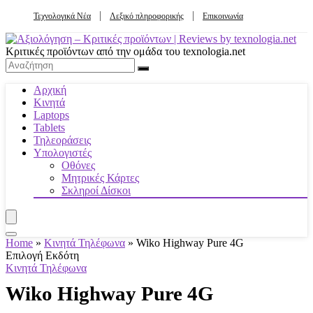
Τεχνολογικά Νέα
Λεξικό πληροφορικής
Επικοινωνία
Κριτικές προϊόντων από την ομάδα του texnologia.net
Αρχική
Κινητά
Laptops
Tablets
Τηλεοράσεις
Υπολογιστές
Οθόνες
Μητρικές Κάρτες
Σκληροί Δίσκοι
Home
»
Κινητά Τηλέφωνα
»
Wiko Highway Pure 4G
Επιλογή Εκδότη
Κινητά Τηλέφωνα
Wiko Highway Pure 4G