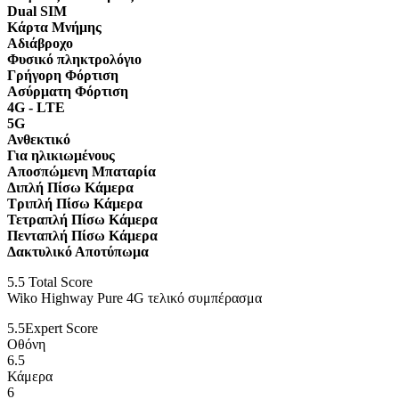
Dual SIM
Κάρτα Μνήμης
Αδιάβροχο
Φυσικό πληκτρολόγιο
Γρήγορη Φόρτιση
Ασύρματη Φόρτιση
4G - LTE
5G
Ανθεκτικό
Για ηλικιωμένους
Αποσπώμενη Μπαταρία
Διπλή Πίσω Κάμερα
Τριπλή Πίσω Κάμερα
Τετραπλή Πίσω Κάμερα
Πενταπλή Πίσω Κάμερα
Δακτυλικό Αποτύπωμα
5.5
Total Score
Wiko Highway Pure 4G τελικό συμπέρασμα
5.5
Expert Score
Οθόνη
6.5
Κάμερα
6