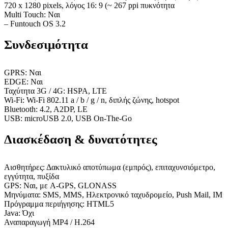
720 x 1280 pixels, λόγος 16: 9 (~ 267 ppi πυκνότητα
Multi Touch: Ναι
– Funtouch OS 3.2
Συνδεσιμότητα
GPRS: Ναι
EDGE: Ναι
Ταχύτητα 3G / 4G: HSPA, LTE
Wi-Fi: Wi-Fi 802.11 a / b / g / n, διπλής ζώνης, hotspot
Bluetooth: 4.2, A2DP, LE
USB: microUSB 2.0, USB On-The-Go
Διασκέδαση & δυνατότητες
Αισθητήρες: Δακτυλικό αποτύπωμα (εμπρός), επιταχυνσιόμετρο,
εγγύτητα, πυξίδα
GPS: Ναι, με A-GPS, GLONASS
Μηνύματα: SMS, MMS, Ηλεκτρονικό ταχυδρομείο, Push Mail, IM
Πρόγραμμα περιήγησης: HTML5
Java: Όχι
Αναπαραγωγή MP4 / H.264