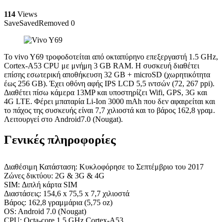
114
Views
Save
Saved
Removed
0
Το vivo Y69 τροφοδοτείται από οκταπύρηνο επεξεργαστή 1.5 GHz,
Cortex-A53 CPU με μνήμη 3 GB RAM. Η συσκευή διαθέτει
επίσης εσωτερική αποθήκευση 32 GB + microSD (χωρητικότητα
έως 256 GB). Έχει οθόνη αφής IPS LCD 5,5 ιντσών (72, 267 ppi).
Διαθέτει πίσω κάμερα 13MP και υποστηρίζει Wifi, GPS, 3G και
4G LTE. Φέρει μπαταρία Li-Ion 3000 mAh που δεν αφαιρείται και
το πάχος της συσκευής είναι 7,7 χιλιοστά και το βάρος 162,8 γραμ.
Λειτουργεί στο Android7.0 (Nougat).
Γενικές πληροφορίες
Διαθέσιμη Κατάσταση: Κυκλοφόρησε το Σεπτέμβριο του 2017
Ζώνες δικτύου: 2G & 3G & 4G
SIM: Διπλή κάρτα SIM
Διαστάσεις: 154,6 x 75,5 x 7,7 χιλιοστά
Βάρος: 162,8 γραμμάρια (5,75 oz)
OS: Android 7.0 (Nougat)
CPU: Octa-core 1,5 GHz Cortex-A53