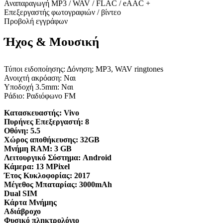
Αναπαραγωγή MP3 / WAV / FLAC / eAAC +
Επεξεργαστής φωτογραφιών / βίντεο
Προβολή εγγράφων
Ήχος & Μουσική
Τύποι ειδοποίησης: Δόνηση; MP3, WAV ringtones
Ανοιχτή ακρόαση: Ναι
Υποδοχή 3.5mm: Ναι
Ράδιο: Ραδιόφωνο FM
Κατασκευαστής:
Vivo
Πυρήνες Επεξεργαστή:
8
Οθόνη:
5.5
Χώρος αποθήκευσης:
32GB
Μνήμη RAM:
3 GB
Λειτουργικό Σύστημα:
Android
Κάμερα:
13 MPixel
Έτος Κυκλοφορίας:
2017
Μέγεθος Μπαταρίας:
3000mAh
Dual SIM
Κάρτα Μνήμης
Αδιάβροχο
Φυσικό πληκτρολόγιο