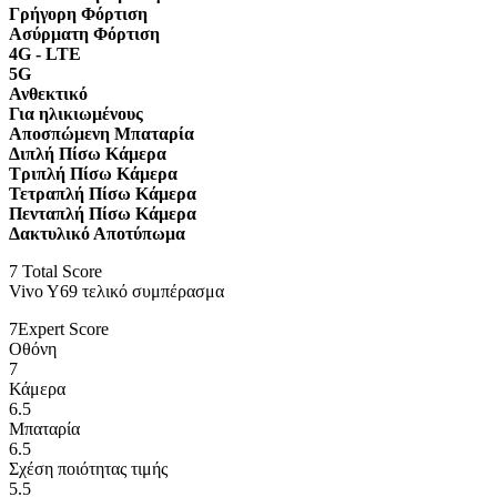
Γρήγορη Φόρτιση
Ασύρματη Φόρτιση
4G - LTE
5G
Ανθεκτικό
Για ηλικιωμένους
Αποσπώμενη Μπαταρία
Διπλή Πίσω Κάμερα
Τριπλή Πίσω Κάμερα
Τετραπλή Πίσω Κάμερα
Πενταπλή Πίσω Κάμερα
Δακτυλικό Αποτύπωμα
7
Total Score
Vivo Y69 τελικό συμπέρασμα
7
Expert Score
Οθόνη
7
Κάμερα
6.5
Μπαταρία
6.5
Σχέση ποιότητας τιμής
5.5