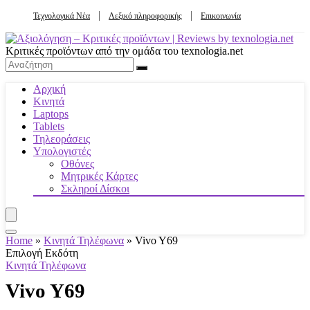
Τεχνολογικά Νέα
Λεξικό πληροφορικής
Επικοινωνία
Κριτικές προϊόντων από την ομάδα του texnologia.net
Αρχική
Κινητά
Laptops
Tablets
Τηλεοράσεις
Υπολογιστές
Οθόνες
Μητρικές Κάρτες
Σκληροί Δίσκοι
Home
»
Κινητά Τηλέφωνα
»
Vivo Y69
Επιλογή Εκδότη
Κινητά Τηλέφωνα
Vivo Y69