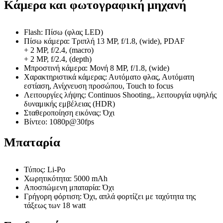
Κάμερα και φωτογραφική μηχανή
Flash: Πίσω (φλας LED)
Πίσω κάμερα: Τριπλή 13 MP, f/1.8, (wide), PDAF
+ 2 MP, f/2.4, (macro)
+ 2 MP, f/2.4, (depth)
Μπροστινή κάμερα: Μονή 8 MP, f/1.8, (wide)
Χαρακτηριστικά κάμερας: Αυτόματο φλας, Αυτόματη
εστίαση, Ανίχνευση προσώπου, Touch to focus
Λειτουργίες λήψης: Continuos Shooting,, λειτουργία υψηλής
δυναμικής εμβέλειας (HDR)
Σταθεροποίηση εικόνας: Όχι
Βίντεο: 1080p@30fps
Μπαταρία
Τύπος: Li-Po
Χωρητικότητα: 5000 mAh
Αποσπώμενη μπαταρία: Όχι
Γρήγορη φόρτιση: Όχι, απλά φορτίζει με ταχύτητα της
τάξεως των 18 watt