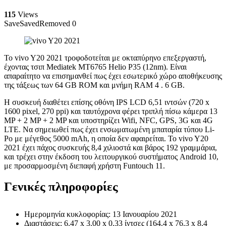
115
Views
Save
Saved
Removed
0
Το vivo Y20 2021 τροφοδοτείται με οκταπύρηνο επεξεργαστή,
έχοντας τσιπ Mediatek MT6765 Helio P35 (12nm). Είναι
απαραίτητο να επισημανθεί πως έχει εσωτερικό χώρο αποθήκευσης
της τάξεως των 64 GB ROM και μνήμη RAM 4 . 6 GB.
Η συσκευή διαθέτει επίσης οθόνη IPS LCD 6,51 ιντσών (720 x
1600 pixel, 270 ppi) και ταυτόχρονα φέρει τριπλή πίσω κάμερα 13
MP + 2 MP + 2 MP και υποστηρίζει Wifi, NFC, GPS, 3G και 4G
LTE. Να σημειωθεί πως έχει ενσωματωμένη μπαταρία τύπου Li-
Po με μέγεθος 5000 mAh, η οποία δεν αφαιρείται. Το vivo Y20
2021 έχει πάχος συσκευής 8,4 χιλιοστά και βάρος 192 γραμμάρια,
και τρέχει στην έκδοση του λειτουργικού συστήματος Android 10,
με προσαρμοσμένη διεπαφή χρήστη Funtouch 11.
Γενικές πληροφορίες
Ημερομηνία κυκλοφορίας: 13 Ιανουαρίου 2021
Διαστάσεις: 6.47 x 3.00 x 0.33 ίντσες (164.4 x 76.3 x 8.4