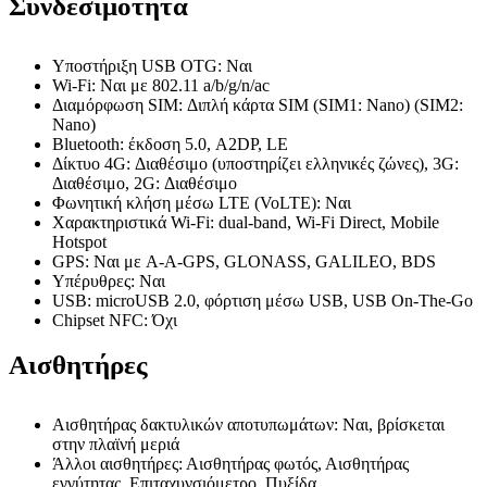
Συνδεσιμότητα
Υποστήριξη USB OTG: Ναι
Wi-Fi: Ναι με 802.11 a/b/g/n/ac
Διαμόρφωση SIM: Διπλή κάρτα SIM (SIM1: Nano) (SIM2:
Nano)
Bluetooth: έκδοση 5.0, A2DP, LE
Δίκτυο 4G: Διαθέσιμο (υποστηρίζει ελληνικές ζώνες), 3G:
Διαθέσιμο, 2G: Διαθέσιμο
Φωνητική κλήση μέσω LTE (VoLTE): Ναι
Χαρακτηριστικά Wi-Fi: dual-band, Wi-Fi Direct, Mobile
Hotspot
GPS: Ναι με A-A-GPS, GLONASS, GALILEO, BDS
Υπέρυθρες: Ναι
USB: microUSB 2.0, φόρτιση μέσω USB, USB On-The-Go
Chipset NFC: Όχι
Αισθητήρες
Αισθητήρας δακτυλικών αποτυπωμάτων: Ναι, βρίσκεται
στην πλαϊνή μεριά
Άλλοι αισθητήρες: Αισθητήρας φωτός, Αισθητήρας
εγγύτητας, Επιταχυνσιόμετρο, Πυξίδα