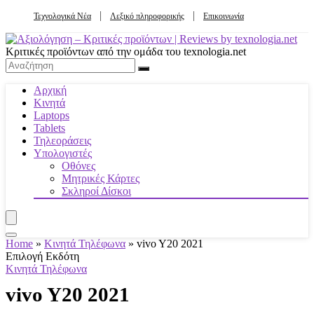
Τεχνολογικά Νέα
Λεξικό πληροφορικής
Επικοινωνία
Κριτικές προϊόντων από την ομάδα του texnologia.net
Αρχική
Κινητά
Laptops
Tablets
Τηλεοράσεις
Υπολογιστές
Οθόνες
Μητρικές Κάρτες
Σκληροί Δίσκοι
Home
»
Κινητά Τηλέφωνα
»
vivo Y20 2021
Επιλογή Εκδότη
Κινητά Τηλέφωνα
vivo Y20 2021