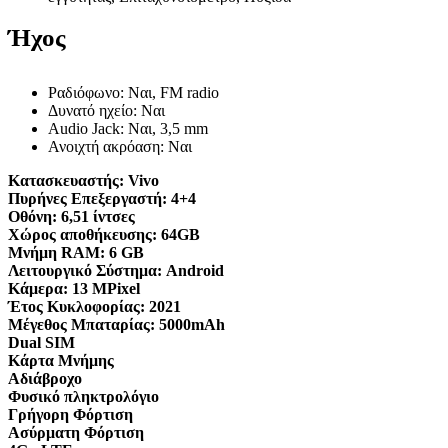
Ήχος
Ραδιόφωνο: Ναι, FM radio
Δυνατό ηχείο: Ναι
Audio Jack: Ναι, 3,5 mm
Ανοιχτή ακρόαση: Ναι
Κατασκευαστής:
Vivo
Πυρήνες Επεξεργαστή:
4+4
Οθόνη:
6,51 ίντσες
Χώρος αποθήκευσης:
64GB
Μνήμη RAM:
6 GB
Λειτουργικό Σύστημα:
Android
Κάμερα:
13 MPixel
Έτος Κυκλοφορίας:
2021
Μέγεθος Μπαταρίας:
5000mAh
Dual SIM
Κάρτα Μνήμης
Αδιάβροχο
Φυσικό πληκτρολόγιο
Γρήγορη Φόρτιση
Ασύρματη Φόρτιση