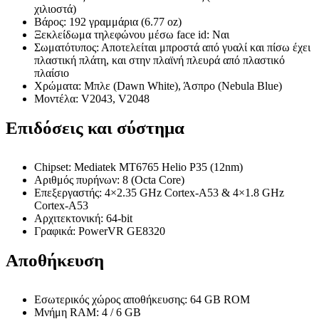
χιλιοστά)
Βάρος: 192 γραμμάρια (6.77 oz)
Ξεκλείδωμα τηλεφώνου μέσω face id: Ναι
Σωματότυπος: Αποτελείται μπροστά από γυαλί και πίσω έχει
πλαστική πλάτη, και στην πλαϊνή πλευρά από πλαστικό
πλαίσιο
Χρώματα: Μπλε (Dawn White), Άσπρο (Nebula Blue)
Μοντέλα: V2043, V2048
Επιδόσεις και σύστημα
Chipset: Mediatek MT6765 Helio P35 (12nm)
Αριθμός πυρήνων: 8 (Octa Core)
Επεξεργαστής: 4×2.35 GHz Cortex-A53 & 4×1.8 GHz
Cortex-A53
Αρχιτεκτονική: 64-bit
Γραφικά: PowerVR GE8320
Αποθήκευση
Εσωτερικός χώρος αποθήκευσης: 64 GB ROM
Μνήμη RAM: 4 / 6 GB