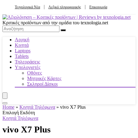
Τεχνολογικά Νέα
Λεξικό πληροφορικής
Επικοινωνία
Κριτικές προϊόντων από την ομάδα του texnologia.net
Αρχική
Κινητά
Laptops
Tablets
Τηλεοράσεις
Υπολογιστές
Οθόνες
Μητρικές Κάρτες
Σκληροί Δίσκοι
Home
»
Κινητά Τηλέφωνα
»
vivo X7 Plus
Επιλογή Εκδότη
Κινητά Τηλέφωνα
vivo X7 Plus