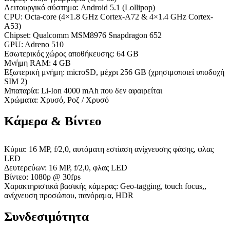
Λειτουργικό σύστημα: Android 5.1 (Lollipop)
CPU: Octa-core (4×1.8 GHz Cortex-A72 & 4×1.4 GHz Cortex-
A53)
Chipset: Qualcomm MSM8976 Snapdragon 652
GPU: Adreno 510
Εσωτερικός χώρος αποθήκευσης: 64 GB
Μνήμη RAM: 4 GB
Εξωτερική μνήμη: microSD, μέχρι 256 GB (χρησιμοποιεί υποδοχή
SIM 2)
Μπαταρία: Li-Ion 4000 mAh που δεν αφαιρείται
Χρώματα: Χρυσό, Ροζ / Χρυσό
Κάμερα & Βίντεο
Κύρια: 16 MP, f/2,0, αυτόματη εστίαση ανίχνευσης φάσης, φλας
LED
Δευτερεύων: 16 MP, f/2,0, φλας LED
Βίντεο: 1080p @ 30fps
Χαρακτηριστικά βασικής κάμερας: Geo-tagging, touch focus,,
ανίχνευση προσώπου, πανόραμα, HDR
Συνδεσιμότητα