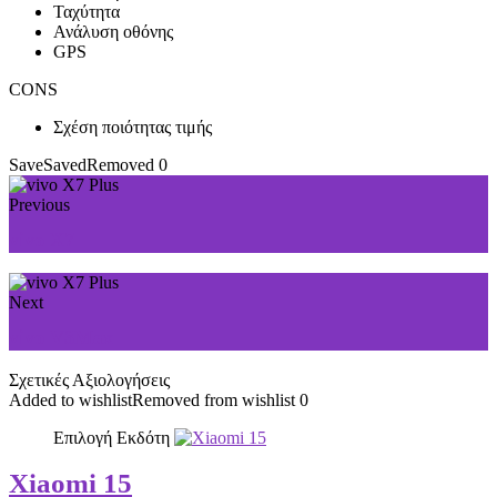
Ταχύτητα
Ανάλυση οθόνης
GPS
CONS
Σχέση ποιότητας τιμής
Save
Saved
Removed
0
Previous
vivo X7
Next
vivo V3Max
Σχετικές Αξιολογήσεις
Added to wishlist
Removed from wishlist
0
Επιλογή Εκδότη
Xiaomi 15