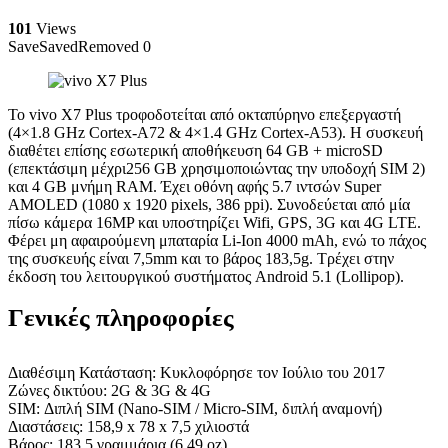
101
Views
Save
Saved
Removed
0
Το vivo X7 Plus τροφοδοτείται από οκταπύρηνο επεξεργαστή
(4×1.8 GHz Cortex-A72 & 4×1.4 GHz Cortex-A53). Η συσκευή
διαθέτει επίσης εσωτερική αποθήκευση 64 GB + microSD
(επεκτάσιμη μέχρι256 GB χρησιμοποιώντας την υποδοχή SIM 2)
και 4 GB μνήμη RAM. Έχει οθόνη αφής 5.7 ιντσών Super
AMOLED (1080 x 1920 pixels, 386 ppi). Συνοδεύεται από μία
πίσω κάμερα 16MP και υποστηρίζει Wifi, GPS, 3G και 4G LTE.
Φέρει μη αφαιρούμενη μπαταρία Li-Ion 4000 mAh, ενώ το πάχος
της συσκευής είναι 7,5mm και το βάρος 183,5g. Τρέχει στην
έκδοση του λειτουργικού συστήματος Android 5.1 (Lollipop).
Γενικές πληροφορίες
Διαθέσιμη Κατάσταση: Κυκλοφόρησε τον Ιούλιο του 2017
Ζώνες δικτύου: 2G & 3G & 4G
SIM: Διπλή SIM (Nano-SIM / Micro-SIM, διπλή αναμονή)
Διαστάσεις: 158,9 x 78 x 7,5 χιλιοστά
Βάρος: 183,5 γραμμάρια (6,49 oz)