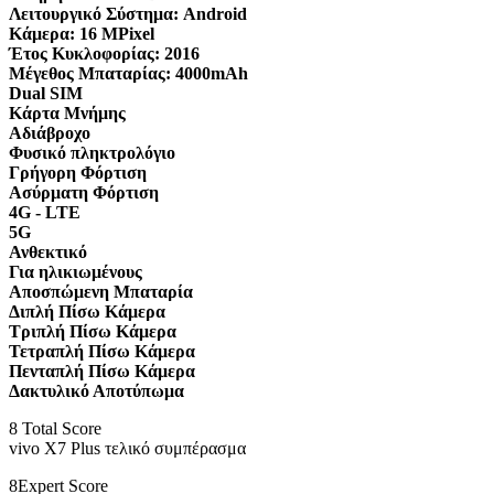
Λειτουργικό Σύστημα:
Android
Κάμερα:
16 MPixel
Έτος Κυκλοφορίας:
2016
Μέγεθος Μπαταρίας:
4000mAh
Dual SIM
Κάρτα Μνήμης
Αδιάβροχο
Φυσικό πληκτρολόγιο
Γρήγορη Φόρτιση
Ασύρματη Φόρτιση
4G - LTE
5G
Ανθεκτικό
Για ηλικιωμένους
Αποσπώμενη Μπαταρία
Διπλή Πίσω Κάμερα
Τριπλή Πίσω Κάμερα
Τετραπλή Πίσω Κάμερα
Πενταπλή Πίσω Κάμερα
Δακτυλικό Αποτύπωμα
8
Total Score
vivo X7 Plus τελικό συμπέρασμα
8
Expert Score