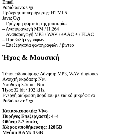
Email
Ραδιόφωνο: Όχι
Πρόγραμμα περιήγησης: HTML5
Java: Όχι
– Γρήγορη φόρτιση της μπαταρίας
– Αναπαραγωγή MP4 / H.264
– Αναπαραγωγή MP3 / WAV / eAAC + / FLAC
– Προβολή εγγράφων
– Επεξεργασία φωτογραφιών / βίντεο
Ήχος & Μουσική
Τύποι ειδοποίησης: Δόνηση; MP3, WAV ringtones
Ανοιχτή ακρόαση: Ναι
Υποδοχή 3.5mm: Ναι
Ήχος 32 bit / 192 kHz
Ενεργή ακύρωση θορύβου με ειδικό μικρόφωνο
Ραδιόφωνο: Όχι
Κατασκευαστής:
Vivo
Πυρήνες Επεξεργαστή:
4+4
Οθόνη:
5.7 ίντσες
Χώρος αποθήκευσης:
128GB
Μνήμη RAM:
4 GB