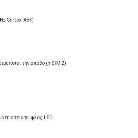
GHz Cortex-A53)
σιμοποιεί την υποδοχή SIM 2)
όματη εστίαση, φλας LED