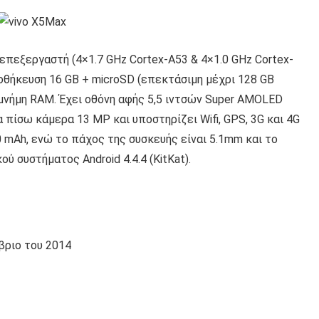
πεξεργαστή (4×1.7 GHz Cortex-A53 & 4×1.0 GHz Cortex-
οθήκευση 16 GB + microSD (επεκτάσιμη μέχρι 128 GB
μνήμη RAM. Έχει οθόνη αφής 5,5 ιντσών Super AMOLED
ία πίσω κάμερα 13 MP και υποστηρίζει Wifi, GPS, 3G και 4G
0 mAh, ενώ το πάχος της συσκευής είναι 5.1mm και το
ύ συστήματος Android 4.4.4 (KitKat).
βριο του 2014