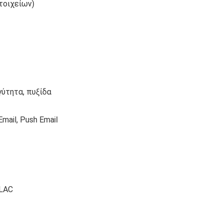
στοιχείων)
γύτητα, πυξίδα
ail, Push Email
FLAC