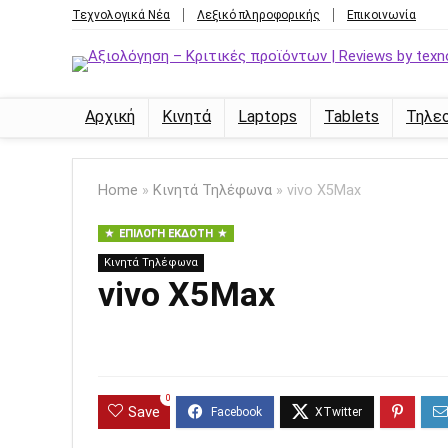
Τεχνολογικά Νέα
Λεξικό πληροφορικής
Επικοινωνία
Αρχική
Κινητά
Laptops
Tablets
Τηλε
Home
»
Κινητά Τηλέφωνα
»
vivo X5Max
ΕΠΙΛΟΓΉ ΕΚΔΌΤΗ
Κινητά Τηλέφωνα
vivo X5Max
0
Save