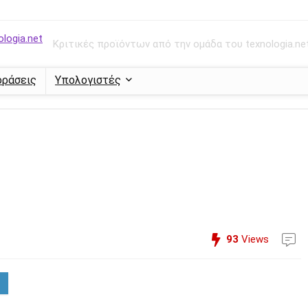
Κριτικές προϊόντων από την ομάδα του texnologia.ne
οράσεις
Υπολογιστές
93
Views