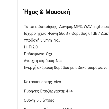
Ήχος & Μουσική
Τύποι ειδοποίησης: Δόνηση; MP3, WAV ringtones
Ισχυρό ηχείο: Φωνή 66dB / Θόρυβος 61dB / Δακ
Υποδοχή 3.5mm: Ναι
Hi-Fi 2.0
Ραδιόφωνο: Όχι
Ανοιχτή ακρόαση: Ναι
Ενεργή ακύρωση θορύβου με ειδικό μικρόφωνο
Κατασκευαστής:
Vivo
Πυρήνες Επεξεργαστή:
4+4
Οθόνη:
5.5 ίντσες