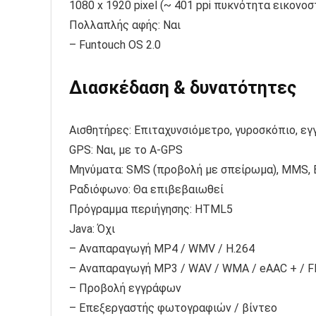
1080 x 1920 pixel (~ 401 ppi πυκνότητα εικονο
Πολλαπλής αφής: Ναι
– Funtouch OS 2.0
Διασκέδαση & δυνατότητες
Αισθητήρες: Επιταχυνσιόμετρο, γυροσκόπιο, εγ
GPS: Ναι, με το A-GPS
Μηνύματα: SMS (προβολή με σπείρωμα), MMS, Em
Ραδιόφωνο: Θα επιβεβαιωθεί
Πρόγραμμα περιήγησης: HTML5
Java: Όχι
– Αναπαραγωγή MP4 / WMV / H.264
– Αναπαραγωγή MP3 / WAV / WMA / eAAC + / 
– Προβολή εγγράφων
– Επεξεργαστής φωτογραφιών / βίντεο