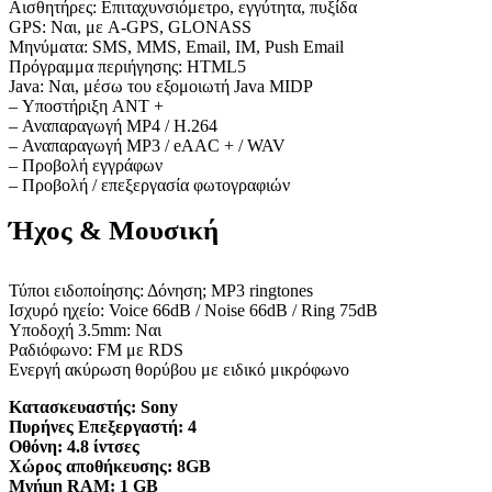
Αισθητήρες: Επιταχυνσιόμετρο, εγγύτητα, πυξίδα
GPS: Ναι, με A-GPS, GLONASS
Μηνύματα: SMS, MMS, Email, IM, Push Email
Πρόγραμμα περιήγησης: HTML5
Java: Ναι, μέσω του εξομοιωτή Java MIDP
– Υποστήριξη ANT +
– Αναπαραγωγή MP4 / H.264
– Αναπαραγωγή MP3 / eAAC + / WAV
– Προβολή εγγράφων
– Προβολή / επεξεργασία φωτογραφιών
Ήχος & Μουσική
Τύποι ειδοποίησης: Δόνηση; MP3 ringtones
Ισχυρό ηχείο: Voice 66dB / Noise 66dB / Ring 75dB
Υποδοχή 3.5mm: Ναι
Ραδιόφωνο: FM με RDS
Ενεργή ακύρωση θορύβου με ειδικό μικρόφωνο
Κατασκευαστής:
Sony
Πυρήνες Επεξεργαστή:
4
Οθόνη:
4.8 ίντσες
Χώρος αποθήκευσης:
8GB
Μνήμη RAM:
1 GB