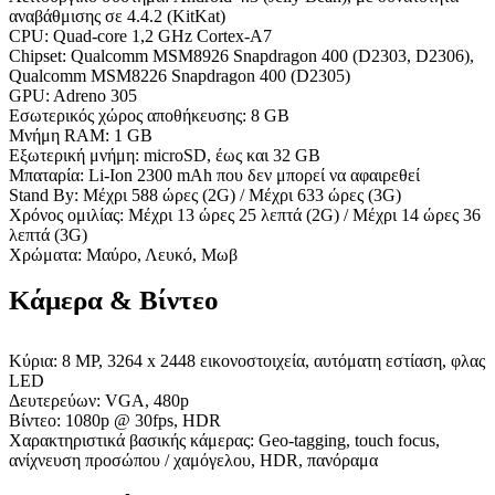
αναβάθμισης σε 4.4.2 (KitKat)
CPU: Quad-core 1,2 GHz Cortex-A7
Chipset: Qualcomm MSM8926 Snapdragon 400 (D2303, D2306),
Qualcomm MSM8226 Snapdragon 400 (D2305)
GPU: Adreno 305
Εσωτερικός χώρος αποθήκευσης: 8 GB
Μνήμη RAM: 1 GB
Εξωτερική μνήμη: microSD, έως και 32 GB
Μπαταρία: Li-Ion 2300 mAh που δεν μπορεί να αφαιρεθεί
Stand By: Μέχρι 588 ώρες (2G) / Μέχρι 633 ώρες (3G)
Χρόνος ομιλίας: Μέχρι 13 ώρες 25 λεπτά (2G) / Μέχρι 14 ώρες 36
λεπτά (3G)
Χρώματα: Μαύρο, Λευκό, Μωβ
Κάμερα & Βίντεο
Κύρια: 8 MP, 3264 x 2448 εικονοστοιχεία, αυτόματη εστίαση, φλας
LED
Δευτερεύων: VGA, 480p
Βίντεο: 1080p @ 30fps, HDR
Χαρακτηριστικά βασικής κάμερας: Geo-tagging, touch focus,
ανίχνευση προσώπου / χαμόγελου, HDR, πανόραμα