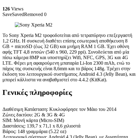
126
Views
Save
Saved
Removed
0
Το Sony Xperia M2 τροφοδοτείται από τετραπύρηνο επεξεργαστή
1,2 GHz. Η συσκευή διαθέτει επίσης εσωτερική αποθήκευση 8
GB + microSD (έως 32 GB) και μνήμη RAM 1 GB. Έχει οθόνη
αφής TFT 4,8 ιντσών (540 x 960, 229 ppi). Συνοδεύεται από μία
πίσω κάμερα 8MP και υποστηρίζει Wifi, NFC, GPS, 3G και 4G
LTE. Φέρει μη αφαιρούμενη μπαταρία Li-Ion 2300 mAh, ενώ το
πάχος της συσκευής είναι 8,6mm και το βάρος 148g. Τρέχει στην
έκδοση του λειτουργικού συστήματος Android 4.3 (Jelly Bean), και
μπορεί κάλλιστα να αναβαθμιστεί στο 4.4.2 (KitKat).
Γενικές πληροφορίες
Διαθέσιμη Κατάσταση: Κυκλοφόρησε τον Μάιο του 2014
Ζώνες δικτύου: 2G & 3G & 4G
SIM: Μονή κάρτα (Micro-SIM)
Διαστάσεις: 139,7 x 71,1 x 8,6 χιλιοστά
Βάρος: 148 γραμμάρια (5.22 oz)
Λειτουργικό σύστημα: Android 4.3 (Jelly Bean), με δυνατότητα