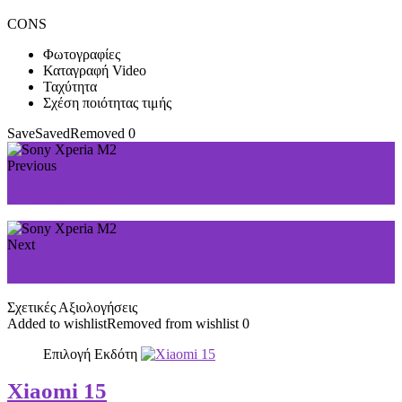
CONS
Φωτογραφίες
Καταγραφή Video
Ταχύτητα
Σχέση ποιότητας τιμής
Save
Saved
Removed
0
Previous
Sony Xperia Z2
Next
Sony Xperia E1 dual
Σχετικές Αξιολογήσεις
Added to wishlist
Removed from wishlist
0
Επιλογή Εκδότη
Xiaomi 15