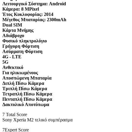
Λειτουργικό Σύστημα:
Android
Κάμερα:
8 MPixel
Έτος Κυκλοφορίας:
2014
Μέγεθος Μπαταρίας:
2300mAh
Dual SIM
Κάρτα Μνήμης
Αδιάβροχο
Φυσικό πληκτρολόγιο
Γρήγορη Φόρτιση
Ασύρματη Φόρτιση
4G - LTE
5G
Ανθεκτικό
Για ηλικιωμένους
Αποσπώμενη Μπαταρία
Διπλή Πίσω Κάμερα
Τριπλή Πίσω Κάμερα
Τετραπλή Πίσω Κάμερα
Πενταπλή Πίσω Κάμερα
Δακτυλικό Αποτύπωμα
7
Total Score
Sony Xperia M2 τελικό συμπέρασμα
7
Expert Score