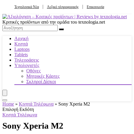
Τεχνολογικά Νέα
Λεξικό πληροφορικής
Επικοινωνία
Κριτικές προϊόντων από την ομάδα του texnologia.net
Αρχική
Κινητά
Laptops
Tablets
Τηλεοράσεις
Υπολογιστές
Οθόνες
Μητρικές Κάρτες
Σκληροί Δίσκοι
Home
»
Κινητά Τηλέφωνα
»
Sony Xperia M2
Επιλογή Εκδότη
Κινητά Τηλέφωνα
Sony Xperia M2