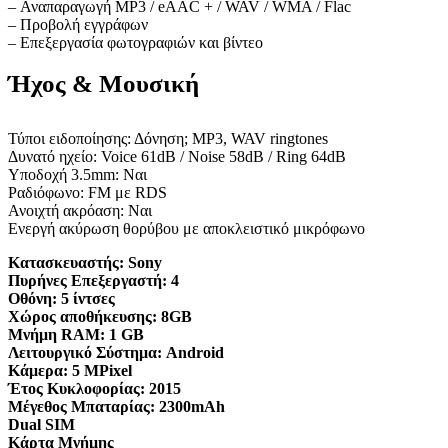
– Αναπαραγωγή MP3 / eAAC + / WAV / WMA / Flac
– Προβολή εγγράφων
– Επεξεργασία φωτογραφιών και βίντεο
Ήχος & Μουσική
Τύποι ειδοποίησης: Δόνηση; MP3, WAV ringtones
Δυνατό ηχείο: Voice 61dB / Noise 58dB / Ring 64dB
Υποδοχή 3.5mm: Ναι
Ραδιόφωνο: FM με RDS
Ανοιχτή ακρόαση: Ναι
Ενεργή ακύρωση θορύβου με αποκλειστικό μικρόφωνο
Κατασκευαστής:
Sony
Πυρήνες Επεξεργαστή:
4
Οθόνη:
5 ίντσες
Χώρος αποθήκευσης:
8GB
Μνήμη RAM:
1 GB
Λειτουργικό Σύστημα:
Android
Κάμερα:
5 MPixel
Έτος Κυκλοφορίας:
2015
Μέγεθος Μπαταρίας:
2300mAh
Dual SIM
Κάρτα Μνήμης