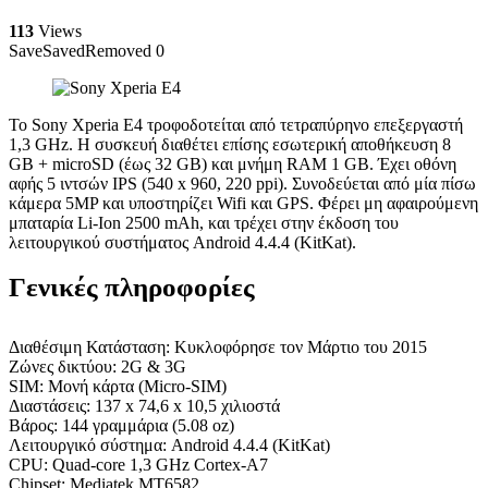
113
Views
Save
Saved
Removed
0
Το Sony Xperia E4 τροφοδοτείται από τετραπύρηνο επεξεργαστή
1,3 GHz. Η συσκευή διαθέτει επίσης εσωτερική αποθήκευση 8
GB + microSD (έως 32 GB) και μνήμη RAM 1 GB. Έχει οθόνη
αφής 5 ιντσών IPS (540 x 960, 220 ppi). Συνοδεύεται από μία πίσω
κάμερα 5MP και υποστηρίζει Wifi και GPS. Φέρει μη αφαιρούμενη
μπαταρία Li-Ion 2500 mAh, και τρέχει στην έκδοση του
λειτουργικού συστήματος Android 4.4.4 (KitKat).
Γενικές πληροφορίες
Διαθέσιμη Κατάσταση: Κυκλοφόρησε τον Μάρτιο του 2015
Ζώνες δικτύου: 2G & 3G
SIM: Μονή κάρτα (Micro-SIM)
Διαστάσεις: 137 x 74,6 x 10,5 χιλιοστά
Βάρος: 144 γραμμάρια (5.08 oz)
Λειτουργικό σύστημα: Android 4.4.4 (KitKat)
CPU: Quad-core 1,3 GHz Cortex-A7
Chipset: Mediatek MT6582