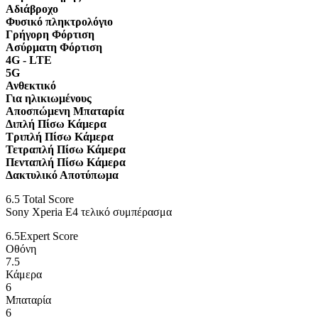
Αδιάβροχο
Φυσικό πληκτρολόγιο
Γρήγορη Φόρτιση
Ασύρματη Φόρτιση
4G - LTE
5G
Ανθεκτικό
Για ηλικιωμένους
Αποσπώμενη Μπαταρία
Διπλή Πίσω Κάμερα
Τριπλή Πίσω Κάμερα
Τετραπλή Πίσω Κάμερα
Πενταπλή Πίσω Κάμερα
Δακτυλικό Αποτύπωμα
6.5
Total Score
Sony Xperia E4 τελικό συμπέρασμα
6.5
Expert Score
Οθόνη
7.5
Κάμερα
6
Μπαταρία
6