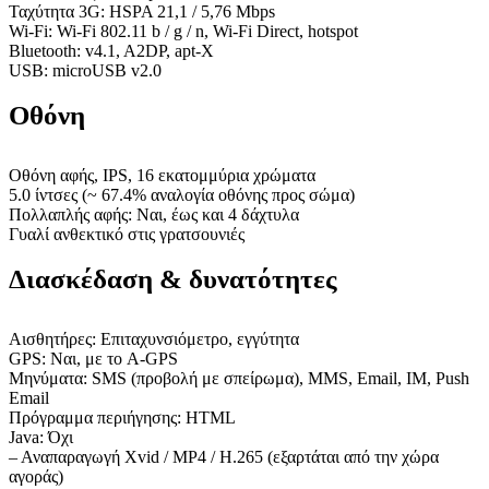
Ταχύτητα 3G: HSPA 21,1 / 5,76 Mbps
Wi-Fi: Wi-Fi 802.11 b / g / n, Wi-Fi Direct, hotspot
Bluetooth: v4.1, A2DP, apt-X
USB: microUSB v2.0
Οθόνη
Οθόνη αφής, IPS, 16 εκατομμύρια χρώματα
5.0 ίντσες (~ 67.4% αναλογία οθόνης προς σώμα)
Πολλαπλής αφής: Ναι, έως και 4 δάχτυλα
Γυαλί ανθεκτικό στις γρατσουνιές
Διασκέδαση & δυνατότητες
Αισθητήρες: Επιταχυνσιόμετρο, εγγύτητα
GPS: Ναι, με το A-GPS
Μηνύματα: SMS (προβολή με σπείρωμα), MMS, Email, IM, Push
Email
Πρόγραμμα περιήγησης: HTML
Java: Όχι
– Αναπαραγωγή Xvid / MP4 / H.265 (εξαρτάται από την χώρα
αγοράς)