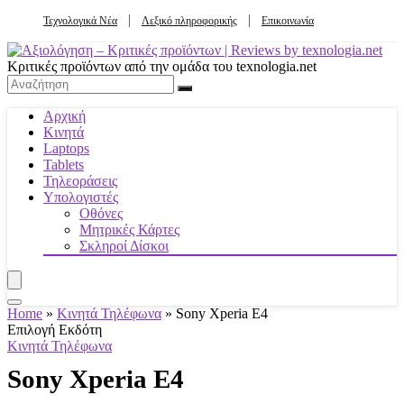
Τεχνολογικά Νέα
Λεξικό πληροφορικής
Επικοινωνία
Κριτικές προϊόντων από την ομάδα του texnologia.net
Αρχική
Κινητά
Laptops
Tablets
Τηλεοράσεις
Υπολογιστές
Οθόνες
Μητρικές Κάρτες
Σκληροί Δίσκοι
Home
»
Κινητά Τηλέφωνα
»
Sony Xperia E4
Επιλογή Εκδότη
Κινητά Τηλέφωνα
Sony Xperia E4