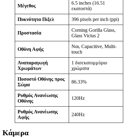
6.5 inches (16.51
Μέγεθος
εκατοστά)
Πυκνότητα Πιξελ
396 pixels per inch (ppi)
Corning Gorilla Glass,
Προστασία
Glass Victus 2
Ναι, Capacitive, Multi-
Οθόνη Αφής
touch
Αναπαραγωγή
1 δισεκατομμύριο
Χρωμάτων
χρώματα
Ποσοστό Οθόνης προς
86.33%
Σώμα
Ρυθμός Ανανέωσης
120Hz
Οθόνης
Ρυθμός Ανανέωσης
240Hz
Αφής
Κάμερα