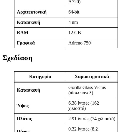
A720)
Αρχιτεκτονική
64-bit
Κατασκευή
4 nm
RAM
12 GB
Γραφικά
Adreno 750
Σχεδίαση
Κατηγορία
Χαρακτηριστικά
Gorilla Glass Victus
Κατασκευή
(πίσω πάνελ)
6.38 ίντσες (162
Ύψος
χιλιοστά)
Πλάτος
2.91 ίντσες (74 χιλιοστά)
0.32 ίντσες (8.2
Πάχος