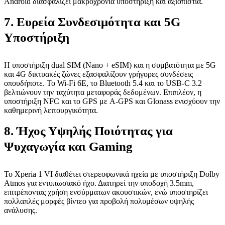
Android διασφαλίζει μακροχρόνια υποστήριξη και αξιοπιστία.
7. Ευρεία Συνδεσιμότητα και 5G
Υποστήριξη
Η υποστήριξη dual SIM (Nano + eSIM) και η συμβατότητα με 5G
και 4G δικτυακές ζώνες εξασφαλίζουν γρήγορες συνδέσεις
οπουδήποτε. Το Wi-Fi 6E, το Bluetooth 5.4 και το USB-C 3.2
βελτιώνουν την ταχύτητα μεταφοράς δεδομένων. Επιπλέον, η
υποστήριξη NFC και το GPS με A-GPS και Glonass ενισχύουν την
καθημερινή λειτουργικότητα.
8. Ήχος Υψηλής Ποιότητας για
Ψυχαγωγία και Gaming
Το Xperia 1 VI διαθέτει στερεοφωνικά ηχεία με υποστήριξη Dolby
Atmos για εντυπωσιακό ήχο. Διατηρεί την υποδοχή 3.5mm,
επιτρέποντας χρήση ενσύρματων ακουστικών, ενώ υποστηρίζει
πολλαπλές μορφές βίντεο για προβολή πολυμέσων υψηλής
ανάλυσης.