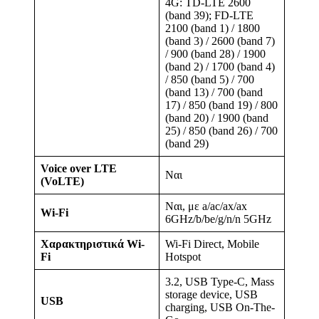
4G: TD-LTE 2600
(band 39); FD-LTE
2100 (band 1) / 1800
(band 3) / 2600 (band 7)
/ 900 (band 28) / 1900
(band 2) / 1700 (band 4)
/ 850 (band 5) / 700
(band 13) / 700 (band
17) / 850 (band 19) / 800
(band 20) / 1900 (band
25) / 850 (band 26) / 700
(band 29)
Voice over LTE
Ναι
(VoLTE)
Ναι, με a/ac/ax/ax
Wi-Fi
6GHz/b/be/g/n/n 5GHz
Χαρακτηριστικά Wi-
Wi-Fi Direct, Mobile
Fi
Hotspot
3.2, USB Type-C, Mass
storage device, USB
USB
charging, USB On-The-