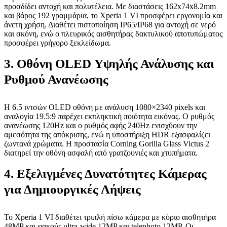
προσδίδει αντοχή και πολυτέλεια. Με διαστάσεις 162x74x8.2mm
και βάρος 192 γραμμάρια, το Xperia 1 VI προσφέρει εργονομία και
άνετη χρήση. Διαθέτει πιστοποίηση IP65/IP68 για αντοχή σε νερό
και σκόνη, ενώ ο πλευρικός αισθητήρας δακτυλικού αποτυπώματος
προσφέρει γρήγορο ξεκλείδωμα.
3. Οθόνη OLED Υψηλής Ανάλυσης και
Ρυθμού Ανανέωσης
Η 6.5 ιντσών OLED οθόνη με ανάλυση 1080×2340 pixels και
αναλογία 19.5:9 παρέχει εκπληκτική ποιότητα εικόνας. Ο ρυθμός
ανανέωσης 120Hz και ο ρυθμός αφής 240Hz ενισχύουν την
αμεσότητα της απόκρισης, ενώ η υποστήριξη HDR εξασφαλίζει
ζωντανά χρώματα. Η προστασία Corning Gorilla Glass Victus 2
διατηρεί την οθόνη ασφαλή από γρατζουνιές και χτυπήματα.
4. Εξελιγμένες Δυνατότητες Κάμερας
για Δημιουργικές Λήψεις
Το Xperia 1 VI διαθέτει τριπλή πίσω κάμερα με κύριο αισθητήρα
48MP και φακούς ultra-wide 12MP και telephoto 12MP. Οι