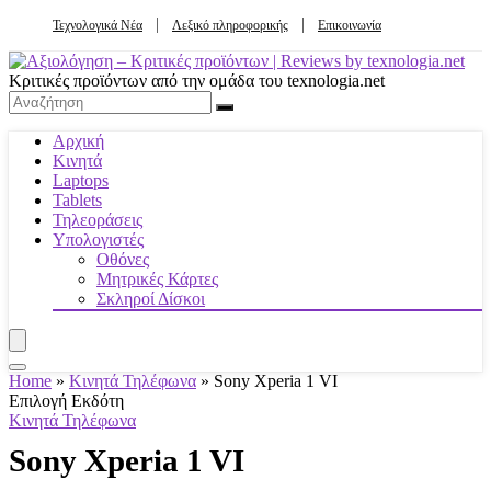
Τεχνολογικά Νέα
Λεξικό πληροφορικής
Επικοινωνία
Κριτικές προϊόντων από την ομάδα του texnologia.net
Αρχική
Κινητά
Laptops
Tablets
Τηλεοράσεις
Υπολογιστές
Οθόνες
Μητρικές Κάρτες
Σκληροί Δίσκοι
Home
»
Κινητά Τηλέφωνα
»
Sony Xperia 1 VI
Επιλογή Εκδότη
Κινητά Τηλέφωνα
Sony Xperia 1 VI