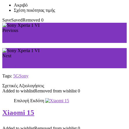
Ακριβό
Σχέση ποιότητας τιμής
Save
Saved
Removed
0
Previous
Huawei Nova 13
Next
Sony Xperia 10 VI
Tags:
5G
Sony
Σχετικές Αξιολογήσεις
Added to wishlist
Removed from wishlist
0
Επιλογή Εκδότη
Xiaomi 15
Added to wishlist
Removed from wishlist
0