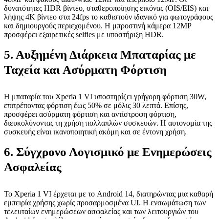
δυνατότητες HDR βίντεο, σταθεροποίησης εικόνας (OIS/EIS) και
λήψης 4K βίντεο στα 24fps το καθιστούν ιδανικό για φωτογράφους
και δημιουργούς περιεχομένου. Η μπροστινή κάμερα 12MP
προσφέρει εξαιρετικές selfies με υποστήριξη HDR.
5. Αυξημένη Διάρκεια Μπαταρίας με
Ταχεία και Ασύρματη Φόρτιση
Η μπαταρία του Xperia 1 VI υποστηρίζει γρήγορη φόρτιση 30W,
επιτρέποντας φόρτιση έως 50% σε μόλις 30 λεπτά. Επίσης,
προσφέρει ασύρματη φόρτιση και αντίστροφη φόρτιση,
διευκολύνοντας τη χρήση πολλαπλών συσκευών. Η αυτονομία της
συσκευής είναι ικανοποιητική ακόμη και σε έντονη χρήση.
6. Σύγχρονο Λογισμικό με Ενημερώσεις
Ασφαλείας
Το Xperia 1 VI έρχεται με το Android 14, διατηρώντας μια καθαρή
εμπειρία χρήσης χωρίς προσαρμοσμένα UI. Η ενσωμάτωση των
τελευταίων ενημερώσεων ασφαλείας και των λειτουργιών του