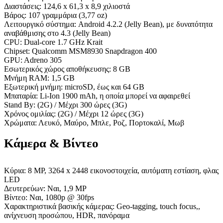
Διαστάσεις: 124,6 x 61,3 x 8,9 χιλιοστά
Βάρος: 107 γραμμάρια (3,77 oz)
Λειτουργικό σύστημα: Android 4.2.2 (Jelly Bean), με δυνατότητα
αναβάθμισης στο 4.3 (Jelly Bean)
CPU: Dual-core 1.7 GHz Krait
Chipset: Qualcomm MSM8930 Snapdragon 400
GPU: Adreno 305
Εσωτερικός χώρος αποθήκευσης: 8 GB
Μνήμη RAM: 1,5 GB
Εξωτερική μνήμη: microSD, έως και 64 GB
Μπαταρία: Li-Ion 1900 mAh, η οποία μπορεί να αφαιρεθεί
Stand By: (2G) / Μέχρι 300 ώρες (3G)
Χρόνος ομιλίας: (2G) / Μέχρι 12 ώρες (3G)
Χρώματα: Λευκό, Μαύρο, Μπλε, Ροζ, Πορτοκαλί, Μωβ
Κάμερα & Βίντεο
Κύρια: 8 MP, 3264 x 2448 εικονοστοιχεία, αυτόματη εστίαση, φλας
LED
Δευτερεύων: Ναι, 1,9 MP
Βίντεο: Ναι, 1080p @ 30fps
Χαρακτηριστικά βασικής κάμερας: Geo-tagging, touch focus,,
ανίχνευση προσώπου, HDR, πανόραμα