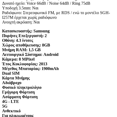
Δυνατό ηχείο: Voice 66dB / Noise 64dB / Ring 75dB
Υποδοχή 3.5mm: Ναι
Ραδιόφωνο: Στερεοφωνικό FM, με RDS / ενώ το μοντέλο SGH-
I257M έρχεται χωρίς ραδιόφωνο
Ανοιχτή ακρόαση: Ναι
Κατασκευαστής:
Samsung
Πυρήνες Επεξεργαστή:
2
Οθόνη:
4.3 ίντσες
Χώρος αποθήκευσης:
8GB
Μνήμη RAM:
1,5 GB
Λειτουργικό Σύστημα:
Android
Κάμερα:
8 MPixel
Έτος Κυκλοφορίας:
2013
Μέγεθος Μπαταρίας:
1900mAh
Dual SIM
Κάρτα Μνήμης
Αδιάβροχο
Φυσικό πληκτρολόγιο
Γρήγορη Φόρτιση
Ασύρματη Φόρτιση
4G - LTE
5G
Ανθεκτικό
Για ηλικιωμένους