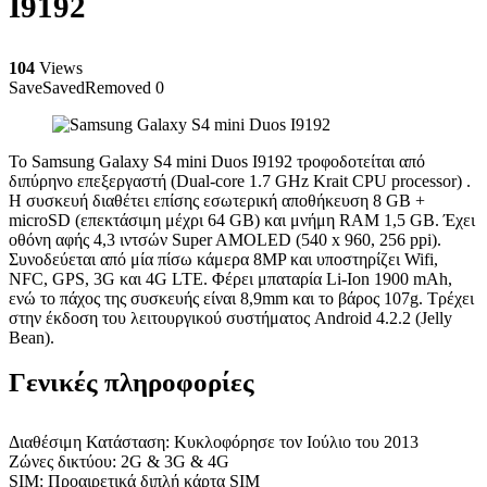
I9192
104
Views
Save
Saved
Removed
0
Το Samsung Galaxy S4 mini Duos I9192 τροφοδοτείται από
διπύρηνο επεξεργαστή (Dual-core 1.7 GHz Krait CPU processor) .
Η συσκευή διαθέτει επίσης εσωτερική αποθήκευση 8 GB +
microSD (επεκτάσιμη μέχρι 64 GB) και μνήμη RAM 1,5 GB. Έχει
οθόνη αφής 4,3 ιντσών Super AMOLED (540 x 960, 256 ppi).
Συνοδεύεται από μία πίσω κάμερα 8MP και υποστηρίζει Wifi,
NFC, GPS, 3G και 4G LTE. Φέρει μπαταρία Li-Ion 1900 mAh,
ενώ το πάχος της συσκευής είναι 8,9mm και το βάρος 107g. Τρέχει
στην έκδοση του λειτουργικού συστήματος Android 4.2.2 (Jelly
Bean).
Γενικές πληροφορίες
Διαθέσιμη Κατάσταση: Κυκλοφόρησε τον Ιούλιο του 2013
Ζώνες δικτύου: 2G & 3G & 4G
SIM: Προαιρετικά διπλή κάρτα SIM