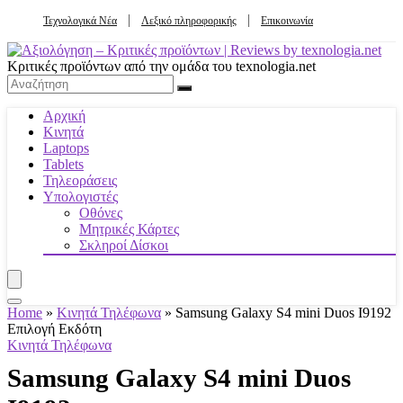
Τεχνολογικά Νέα
Λεξικό πληροφορικής
Επικοινωνία
Κριτικές προϊόντων από την ομάδα του texnologia.net
Αρχική
Κινητά
Laptops
Tablets
Τηλεοράσεις
Υπολογιστές
Οθόνες
Μητρικές Κάρτες
Σκληροί Δίσκοι
Home
»
Κινητά Τηλέφωνα
»
Samsung Galaxy S4 mini Duos I9192
Επιλογή Εκδότη
Κινητά Τηλέφωνα
Samsung Galaxy S4 mini Duos