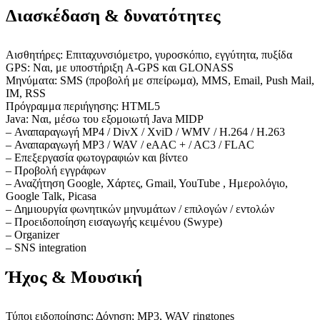
Διασκέδαση & δυνατότητες
Αισθητήρες: Επιταχυνσιόμετρο, γυροσκόπιο, εγγύτητα, πυξίδα
GPS: Ναι, με υποστήριξη A-GPS και GLONASS
Μηνύματα: SMS (προβολή με σπείρωμα), MMS, Email, Push Mail,
IM, RSS
Πρόγραμμα περιήγησης: HTML5
Java: Ναι, μέσω του εξομοιωτή Java MIDP
– Αναπαραγωγή MP4 / DivX / XviD / WMV / H.264 / H.263
– Αναπαραγωγή MP3 / WAV / eAAC + / AC3 / FLAC
– Επεξεργασία φωτογραφιών και βίντεο
– Προβολή εγγράφων
– Αναζήτηση Google, Χάρτες, Gmail, YouTube , Ημερολόγιο,
Google Talk, Picasa
– Δημιουργία φωνητικών μηνυμάτων / επιλογών / εντολών
– Προειδοποίηση εισαγωγής κειμένου (Swype)
– Organizer
– SNS integration
Ήχος & Μουσική
Τύποι ειδοποίησης: Δόνηση; MP3, WAV ringtones