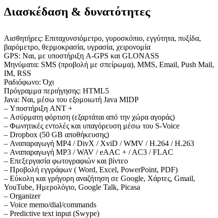
Διασκέδαση & δυνατότητες
Αισθητήρες: Επιταχυνσιόμετρο, γυροσκόπιο, εγγύτητα, πυξίδα,
βαρόμετρο, θερμοκρασία, υγρασία, χειρονομία
GPS: Ναι, με υποστήριξη A-GPS και GLONASS
Μηνύματα: SMS (προβολή με σπείρωμα), MMS, Email, Push Mail,
IM, RSS
Ραδιόφωνο: Όχι
Πρόγραμμα περιήγησης: HTML5
Java: Ναι, μέσω του εξομοιωτή Java MIDP
– Υποστήριξη ANT +
– Ασύρματη φόρτιση (εξαρτάται από την χώρα αγοράς)
– Φωνητικές εντολές και υπαγόρευση μέσω του S-Voice
– Dropbox (50 GB αποθήκευσης)
– Αναπαραγωγή MP4 / DivX / XviD / WMV / H.264 / H.263
– Αναπαραγωγή MP3 / WAV / eAAC + / AC3 / FLAC
– Επεξεργασία φωτογραφιών και βίντεο
– Προβολή εγγράφων ( Word, Excel, PowerPoint, PDF)
– Εύκολη και γρήγορη αναζήτηση σε Google, Χάρτες, Gmail,
YouTube, Ημερολόγιο, Google Talk, Picasa
– Organizer
– Voice memo/dial/commands
– Predictive text input (Swype)