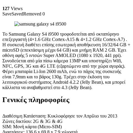
127
Views
Save
Saved
Removed
0
Το Samsung Galaxy S4 i9500 τροφοδοτείται από οκταπύρηνο
επεξεργαστή (4×1.6 GHz Cortex-A15 & 4×1.2 GHz Cortex-A7) .
Η συσκευή διαθέτει επίσης εσωτερική αποθήκευση 16/32/64 GB +
microSD (επεκτάσιμη μέχρι 64 GB) και μνήμη RAM 2 GB. Έχει
οθόνη αφής 5 ιντσών Super AMOLED (1080 x 1920, 441 ppi).
Συνοδεύεται από μία πίσω κάμερα 13MP και υποστηρίζει Wifi,
NFC, GPS, 3G και 4G LTE (εξαρτώμενο από την χώρα αγοράς).
Φέρει μπαταρία Li-Ion 2600 mAh, ενώ το πάχος της συσκευής
είναι 7,9mm και το βάρος 130g. Τρέχει στην έκδοση του
λειτουργικού συστήματος Android 4.2.2 (Jelly Bean), και μπορεί
κάλλιστα να αναβαθμιστεί στο 4.3 (Jelly Bean).
Γενικές πληροφορίες
Διαθέσιμη Κατάσταση: Κυκλοφόρησε τον Απρίλιο του 2013
Ζώνες δικτύου: 2G & 3G & 4G
SIM: Μονή κάρτα (Micro-SIM)
Διαστάσεις: 136,6 x 69,8 x 7,9 χιλιοστά