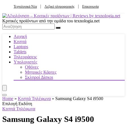
Τεχνολογικά Νέα
Λεξικό πληροφορικής
Επικοινωνία
Κριτικές προϊόντων από την ομάδα του texnologia.net
Αρχική
Κινητά
Laptops
Tablets
Τηλεοράσεις
Υπολογιστές
Οθόνες
Μητρικές Κάρτες
Σκληροί Δίσκοι
Home
»
Κινητά Τηλέφωνα
»
Samsung Galaxy S4 i9500
Επιλογή Εκδότη
Κινητά Τηλέφωνα
Samsung Galaxy S4 i9500