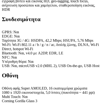
εγγραφή βίντεο και εικόνας HD, geo-tagging, touch focus,
ανίχνευση προσώπου και χαμόγελου, σταθεροποίηση εικόνας,
HDR
Συνδεσιμότητα
GPRS: Ναι
EDGE: Ναι
Ταχύτητα 3G / 4G: HSDPA, 42,2 Mbps; HSUPA, 5,76 Mbps
Wi-Fi: Wi-Fi 802.11 a / b / g / n / ac, διπλής ζώνης, DLNA, Wi-Fi
Direct, hotspot Wi-Fi
Bluetooth: Ναι, v4.0 με A2DP, EDR, LE
NFC: Ναι
Υπέρυθρη θύρα: Ναι
USB: Ναι, microUSB v2.0 (MHL 2), USB On-the-go, USB Host
Οθόνη
Οθόνη αφής Super AMOLED, 16 εκατομμύρια χρώματα
1080 x 1920 εικονοστοιχεία, 5,0 ίντσες (πυκνότητα ~ 441 ppi)
Multi Touch: Ναι
Corning Gorilla Glass 3