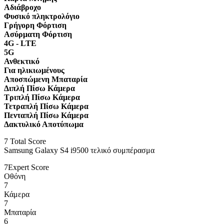
Αδιάβροχο
Φυσικό πληκτρολόγιο
Γρήγορη Φόρτιση
Ασύρματη Φόρτιση
4G - LTE
5G
Ανθεκτικό
Για ηλικιωμένους
Αποσπώμενη Μπαταρία
Διπλή Πίσω Κάμερα
Τριπλή Πίσω Κάμερα
Τετραπλή Πίσω Κάμερα
Πενταπλή Πίσω Κάμερα
Δακτυλικό Αποτύπωμα
7
Total Score
Samsung Galaxy S4 i9500 τελικό συμπέρασμα
7
Expert Score
Οθόνη
7
Κάμερα
7
Μπαταρία
6