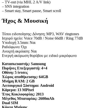
– TV-out (via MHL 2 A/V link)
– SNS integration
– Smart stay, Smart pause, Smart scroll
Ήχος & Μουσική
Τύποι ειδοποίησης: Δόνηση; MP3, WAV ringtones
Ισχυρό ηχείο: Voice 70dB / Noise 66dB / Ring 77dB
Υποδοχή 3.5mm: Ναι
Ραδιόφωνο: Όχι
Ανοιχτή ακρόαση: Ναι
Ενεργή ακύρωση θορύβου με ειδικό μικρόφωνο
Κατασκευαστής:
Samsung
Πυρήνες Επεξεργαστή:
4+4
Οθόνη:
5 ίντσες
Χώρος αποθήκευσης:
64GB
Μνήμη RAM:
2 GB
Λειτουργικό Σύστημα:
Android
Κάμερα:
13 MPixel
Έτος Κυκλοφορίας:
2013
Μέγεθος Μπαταρίας:
2600mAh
Dual SIM
Κάρτα Μνήμης