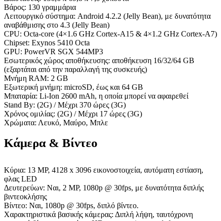
Βάρος: 130 γραμμάρια
Λειτουργικό σύστημα: Android 4.2.2 (Jelly Bean), με δυνατότητα
αναβάθμισης στο 4.3 (Jelly Bean)
CPU: Octa-core (4×1.6 GHz Cortex-A15 & 4×1.2 GHz Cortex-A7)
Chipset: Exynos 5410 Octa
GPU: PowerVR SGX 544MP3
Εσωτερικός χώρος αποθήκευσης: αποθήκευση 16/32/64 GB
(εξαρτάται από την παραλλαγή της συσκευής)
Μνήμη RAM: 2 GB
Εξωτερική μνήμη: microSD, έως και 64 GB
Μπαταρία: Li-Ion 2600 mAh, η οποία μπορεί να αφαιρεθεί
Stand By: (2G) / Μέχρι 370 ώρες (3G)
Χρόνος ομιλίας: (2G) / Μέχρι 17 ώρες (3G)
Χρώματα: Λευκό, Μαύρο, Μπλε
Κάμερα & Βίντεο
Κύρια: 13 MP, 4128 x 3096 εικονοστοιχεία, αυτόματη εστίαση,
φλας LED
Δευτερεύων: Ναι, 2 MP, 1080p @ 30fps, με δυνατότητα διπλής
βιντεοκλήσης
Βίντεο: Ναι, 1080p @ 30fps, διπλό βίντεο.
Χαρακτηριστικά βασικής κάμερας: Διπλή λήψη, ταυτόχρονη