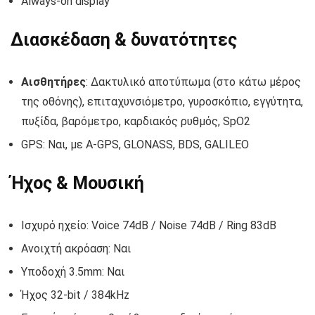
Always-on display
Διασκέδαση & δυνατότητες
Αισθητήρες
: Δακτυλικό αποτύπωμα (στο κάτω μέρος
της οθόνης), επιταχυνσιόμετρο, γυροσκόπιο, εγγύτητα,
πυξίδα, βαρόμετρο, καρδιακός ρυθμός, SpO2
GPS: Ναι, με A-GPS, GLONASS, BDS, GALILEO
Ήχος & Μουσική
Ισχυρό ηχείο: Voice 74dB / Noise 74dB / Ring 83dB
Ανοιχτή ακρόαση: Ναι
Υποδοχή 3.5mm: Ναι
Ήχος 32-bit / 384kHz