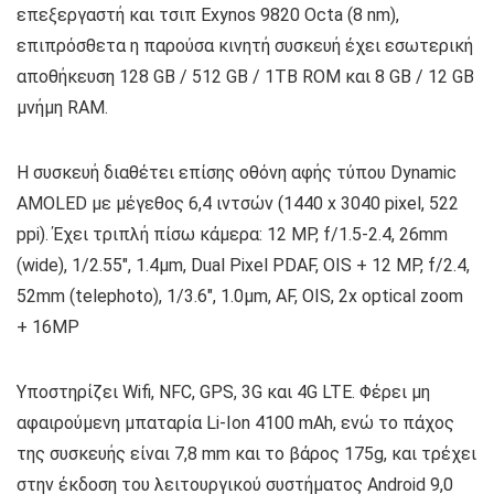
επεξεργαστή και τσιπ Exynos 9820 Octa (8 nm),
επιπρόσθετα η παρούσα κινητή συσκευή έχει εσωτερική
αποθήκευση 128 GB / 512 GB / 1TB ROM και 8 GB / 12 GB
μνήμη RAM.
Η συσκευή διαθέτει επίσης οθόνη αφής τύπου Dynamic
AMOLED με μέγεθος 6,4 ιντσών (1440 x 3040 pixel, 522
ppi). Έχει τριπλή πίσω κάμερα: 12 MP, f/1.5-2.4, 26mm
(wide), 1/2.55″, 1.4µm, Dual Pixel PDAF, OIS + 12 MP, f/2.4,
52mm (telephoto), 1/3.6″, 1.0µm, AF, OIS, 2x optical zoom
+ 16MP
Υποστηρίζει Wifi, NFC, GPS, 3G και 4G LTE. Φέρει μη
αφαιρούμενη μπαταρία Li-Ion 4100 mAh, ενώ το πάχος
της συσκευής είναι 7,8 mm και το βάρος 175g, και τρέχει
στην έκδοση του λειτουργικού συστήματος Android 9,0