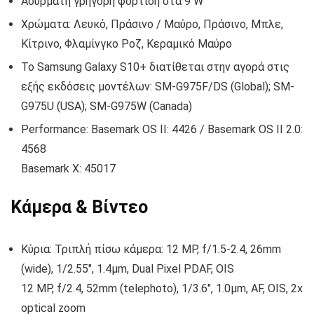
Ασύρματη γρήγορη φόρτιση στα 9 W
Χρώματα: Λευκό, Πράσινο / Μαύρο, Πράσινο, Μπλε,
Κίτρινο, Φλαμίνγκο Ροζ, Κεραμικό Μαύρο
Το Samsung Galaxy S10+ διατίθεται στην αγορά στις
εξής εκδόσεις μοντέλων: SM-G975F/DS (Global); SM-
G975U (USA); SM-G975W (Canada)
Performance: Basemark OS II: 4426 / Basemark OS II 2.0:
4568
Basemark X: 45017
Κάμερα & Βίντεο
Κύρια: Τριπλή πίσω κάμερα: 12 MP, f/1.5-2.4, 26mm
(wide), 1/2.55″, 1.4µm, Dual Pixel PDAF, OIS
12 MP, f/2.4, 52mm (telephoto), 1/3.6″, 1.0µm, AF, OIS, 2x
optical zoom