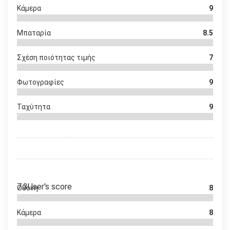
Κάμερα
9
Μπαταρία
8.5
Σχέση ποιότητας τιμής
7
Φωτογραφίες
9
Ταχύτητα
9
7.3
User's score
Οθόνη
8
Κάμερα
8