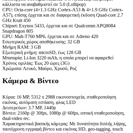
κάλλιστα να αναβαθμιστεί σε 5.0 (Lollipop)
CPU: Octa-core (4×1.3 GHz Cortex-A53 & 4×1.9 GHz Cortex-
A57), επίσης έρχεται και σε διαφορετική έκδοση Quad-core 2.7
GHz Krait 450
Chipset: Exynos 5433, έρχεται και σε Qualcomm APQ8084
Snapdragon 805
GPU: Mali-T760 MP6, έρχεται και σε Adreno 420
Εσωτερικός χώρος αποθήκευσης: 32 GB
Μνήμη RAM: 3 GB
Εξωτερική μνήμη: microSD, έως 128 GB
Μπαταρία: Li-Ion 3220 mAh, η οποία μπορεί να αφαιρεθεί
Χρόνος ομιλίας: Έως 20 ώρες (3G)
Χρώματα: Λευκό, Μαύρο, Χρυσό, Ροζ
Κάμερα & Βίντεο
Κύρια: 16 MP, 5312 x 2988 εικονοστοιχεία, σταθεροποίηση
εικόνας, αυτόματη εστίαση, φλας LED
Δευτερεύων: 3.7 MP, 1440p
Βίντεο: 2160p @ 30fps, 1080p @ 60fps, οπτική σταθεροποίηση,
dual-video rec.
Χαρακτηριστικά βασικής κάμερας: Με δυνατότητα διπλής λήψης,
ταυτόχρονη εγγραφή βίντεο και εικόνας HD, geo-tagging, touch