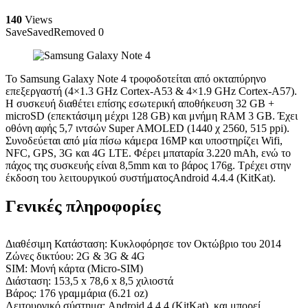
140
Views
Save
Saved
Removed
0
Το Samsung Galaxy Note 4 τροφοδοτείται από οκταπύρηνο
επεξεργαστή (4×1.3 GHz Cortex-A53 & 4×1.9 GHz Cortex-A57).
Η συσκευή διαθέτει επίσης εσωτερική αποθήκευση 32 GB +
microSD (επεκτάσιμη μέχρι 128 GB) και μνήμη RAM 3 GB. Έχει
οθόνη αφής 5,7 ιντσών Super AMOLED (1440 χ 2560, 515 ppi).
Συνοδεύεται από μία πίσω κάμερα 16MP και υποστηρίζει Wifi,
NFC, GPS, 3G και 4G LTE. Φέρει μπαταρία 3.220 mAh, ενώ το
πάχος της συσκευής είναι 8,5mm και το βάρος 176g. Τρέχει στην
έκδοση του λειτουργικού συστήματοςAndroid 4.4.4 (KitKat).
Γενικές πληροφορίες
Διαθέσιμη Κατάσταση: Κυκλοφόρησε τον Οκτώβριο του 2014
Ζώνες δικτύου: 2G & 3G & 4G
SIM: Μονή κάρτα (Micro-SIM)
Διάσταση: 153,5 x 78,6 x 8,5 χιλιοστά
Βάρος: 176 γραμμάρια (6.21 oz)
Λειτουργικό σύστημα: Android 4.4.4 (KitKat), και μπορεί