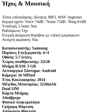
Ήχος & Μουσική
Τύποι ειδοποίησης: Δόνηση; MP3, WAV ringtones
Ισχυρό ηχείο: Voice 74dB / Noise 73dB / Ring 81dB
Υποδοχή 3.5mm: Ναι
Ραδιόφωνο: Όχι
Ενεργή ακύρωση θορύβου με ειδικό μικρόφωνο
Ανοιχτή ακρόαση: Ναι
Κατασκευαστής:
Samsung
Πυρήνες Επεξεργαστή:
4+4
Οθόνη:
5.7 ίντσες
Χώρος αποθήκευσης:
32GB
Μνήμη RAM:
3 GB
Λειτουργικό Σύστημα:
Android
Κάμερα:
16 MPixel
Έτος Κυκλοφορίας:
2014
Μέγεθος Μπαταρίας:
3220mAh
Dual SIM
Κάρτα Μνήμης
Αδιάβροχο
Φυσικό πληκτρολόγιο
Γρήγορη Φόρτιση
Ασύρματη Φόρτιση