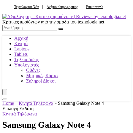
Τεχνολογικά Νέα
Λεξικό πληροφορικής
Επικοινωνία
Κριτικές προϊόντων από την ομάδα του texnologia.net
Αρχική
Κινητά
Laptops
Tablets
Τηλεοράσεις
Υπολογιστές
Οθόνες
Μητρικές Κάρτες
Σκληροί Δίσκοι
Home
»
Κινητά Τηλέφωνα
»
Samsung Galaxy Note 4
Επιλογή Εκδότη
Κινητά Τηλέφωνα
Samsung Galaxy Note 4