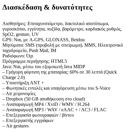
Διασκέδαση & δυνατότητες
Αισθητήρες: Επιταχυνσιόμετρο, δακτυλικό αποτύπωμα,
γυροσκόπιο, εγγύτητα, πυξίδα, βαρόμετρο, καρδιακός ρυθμός,
SpO2, gesture, UV
GPS: Ναι, με A-GPS, GLONASS, Beidou
Μηνύματα: SMS (προβολή με σπείρωμα), MMS, Ηλεκτρονικό
ταχυδρομείο, Push Mail, IM
Ραδιόφωνο: Όχι
Πρόγραμμα περιήγησης: HTML5
Java: Ναι, μέσω του εξομοιωτή Java MIDP
– Γρήγορη φόρτιση της μπαταρίας: 60% σε 30 λεπτά (Quick
Charge 2.0)
– Υποστήριξη ΑΝΤ +
– Φωνητικές εντολές και υπαγόρευση μέσω του S-Voice
– Air χειρονομίες
– Dropbox (50 GB αποθήκευση στο cloud)
– Αναπαραγωγή MP4 / XviD / WMV / H.264
– Αναπαραγωγή MP3 / WAV / eAAC + / AC3 ​​/ FLAC
– Επεξεργασία φωτογραφιών / βίντεο
– Επεξεργαστής εγγράφων
– Air gestures