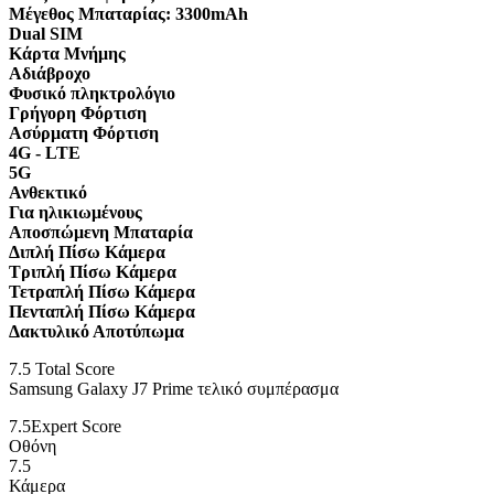
Μέγεθος Μπαταρίας:
3300mAh
Dual SIM
Κάρτα Μνήμης
Αδιάβροχο
Φυσικό πληκτρολόγιο
Γρήγορη Φόρτιση
Ασύρματη Φόρτιση
4G - LTE
5G
Ανθεκτικό
Για ηλικιωμένους
Αποσπώμενη Μπαταρία
Διπλή Πίσω Κάμερα
Τριπλή Πίσω Κάμερα
Τετραπλή Πίσω Κάμερα
Πενταπλή Πίσω Κάμερα
Δακτυλικό Αποτύπωμα
7.5
Total Score
Samsung Galaxy J7 Prime τελικό συμπέρασμα
7.5
Expert Score
Οθόνη
7.5
Κάμερα