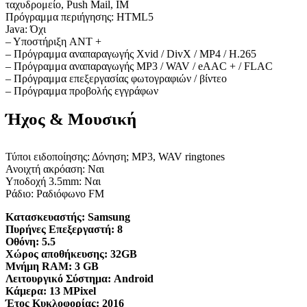
ταχυδρομείο, Push Mail, IM
Πρόγραμμα περιήγησης: HTML5
Java: Όχι
– Υποστήριξη ANT +
– Πρόγραμμα αναπαραγωγής Xvid / DivX / MP4 / H.265
– Πρόγραμμα αναπαραγωγής MP3 / WAV / eAAC + / FLAC
– Πρόγραμμα επεξεργασίας φωτογραφιών / βίντεο
– Πρόγραμμα προβολής εγγράφων
Ήχος & Μουσική
Τύποι ειδοποίησης: Δόνηση; MP3, WAV ringtones
Ανοιχτή ακρόαση: Ναι
Υποδοχή 3.5mm: Ναι
Ράδιο: Ραδιόφωνο FM
Κατασκευαστής:
Samsung
Πυρήνες Επεξεργαστή:
8
Οθόνη:
5.5
Χώρος αποθήκευσης:
32GB
Μνήμη RAM:
3 GB
Λειτουργικό Σύστημα:
Android
Κάμερα:
13 MPixel
Έτος Κυκλοφορίας:
2016