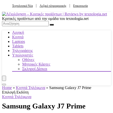
Τεχνολογικά Νέα
Λεξικό πληροφορικής
Επικοινωνία
Κριτικές προϊόντων από την ομάδα του texnologia.net
Αρχική
Κινητά
Laptops
Tablets
Τηλεοράσεις
Υπολογιστές
Οθόνες
Μητρικές Κάρτες
Σκληροί Δίσκοι
Home
»
Κινητά Τηλέφωνα
»
Samsung Galaxy J7 Prime
Επιλογή Εκδότη
Κινητά Τηλέφωνα
Samsung Galaxy J7 Prime