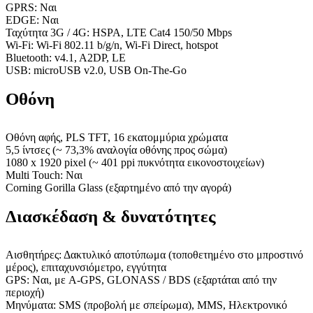
GPRS: Ναι
EDGE: Ναι
Ταχύτητα 3G / 4G: HSPA, LTE Cat4 150/50 Mbps
Wi-Fi: Wi-Fi 802.11 b/g/n, Wi-Fi Direct, hotspot
Bluetooth: v4.1, A2DP, LE
USB: microUSB v2.0, USB On-The-Go
Οθόνη
Οθόνη αφής, PLS TFT, 16 εκατομμύρια χρώματα
5,5 ίντσες (~ 73,3% αναλογία οθόνης προς σώμα)
1080 x 1920 pixel (~ 401 ppi πυκνότητα εικονοστοιχείων)
Multi Touch: Ναι
Corning Gorilla Glass (εξαρτημένο από την αγορά)
Διασκέδαση & δυνατότητες
Αισθητήρες: Δακτυλικό αποτύπωμα (τοποθετημένο στο μπροστινό
μέρος), επιταχυνσιόμετρο, εγγύτητα
GPS: Ναι, με A-GPS, GLONASS / BDS (εξαρτάται από την
περιοχή)
Μηνύματα: SMS (προβολή με σπείρωμα), MMS, Ηλεκτρονικό