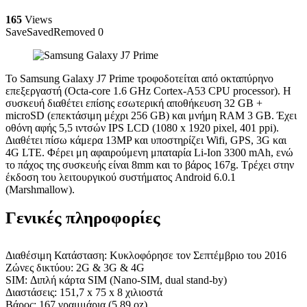
165
Views
Save
Saved
Removed
0
Το Samsung Galaxy J7 Prime τροφοδοτείται από οκταπύρηνο
επεξεργαστή (Octa-core 1.6 GHz Cortex-A53 CPU processor). Η
συσκευή διαθέτει επίσης εσωτερική αποθήκευση 32 GB +
microSD (επεκτάσιμη μέχρι 256 GB) και μνήμη RAM 3 GB. Έχει
οθόνη αφής 5,5 ιντσών IPS LCD (1080 x 1920 pixel, 401 ppi).
Διαθέτει πίσω κάμερα 13MP και υποστηρίζει Wifi, GPS, 3G και
4G LTE. Φέρει μη αφαιρούμενη μπαταρία Li-Ion 3300 mAh, ενώ
το πάχος της συσκευής είναι 8mm και το βάρος 167g. Τρέχει στην
έκδοση του λειτουργικού συστήματος Android 6.0.1
(Marshmallow).
Γενικές πληροφορίες
Διαθέσιμη Κατάσταση: Κυκλοφόρησε τον Σεπτέμβριο του 2016
Ζώνες δικτύου: 2G & 3G & 4G
SIM: Διπλή κάρτα SIM (Nano-SIM, dual stand-by)
Διαστάσεις: 151,7 x 75 x 8 χιλιοστά
Βάρος: 167 γραμμάρια (5,89 oz)