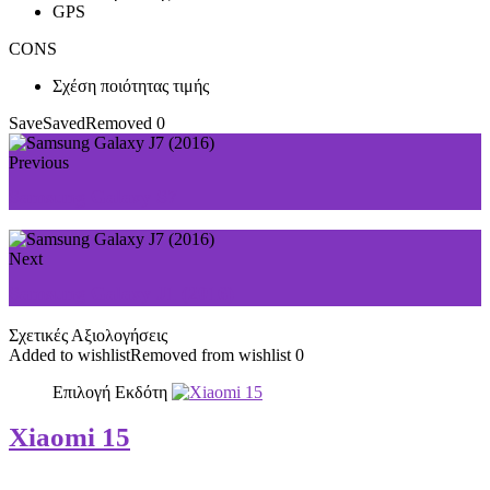
GPS
CONS
Σχέση ποιότητας τιμής
Save
Saved
Removed
0
Previous
Samsung Galaxy S7
Next
Samsung Galaxy J1 (2016)
Σχετικές Αξιολογήσεις
Added to wishlist
Removed from wishlist
0
Επιλογή Εκδότη
Xiaomi 15