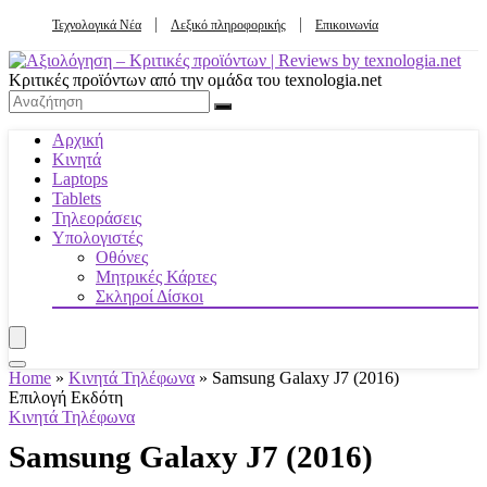
Τεχνολογικά Νέα
Λεξικό πληροφορικής
Επικοινωνία
Κριτικές προϊόντων από την ομάδα του texnologia.net
Αρχική
Κινητά
Laptops
Tablets
Τηλεοράσεις
Υπολογιστές
Οθόνες
Μητρικές Κάρτες
Σκληροί Δίσκοι
Home
»
Κινητά Τηλέφωνα
»
Samsung Galaxy J7 (2016)
Επιλογή Εκδότη
Κινητά Τηλέφωνα
Samsung Galaxy J7 (2016)