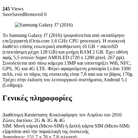
245
Views
Save
Saved
Removed
0
Το Samsung Galaxy J7 (2016) τροφοδοτείται από οκταπύρηνο
επεξεργαστή (Octa-core 1.6 GHz CPU processor). Η συσκευή
διαθέτει επίσης εσωτερική αποθήκευση 16 GB + microSD
(επεκτάσιμη μέχρι 128 GB) και μνήμη RAM 2 GB. Έχει οθόνη
αφής 5,5 ιντσών Super AMOLED (720 x 1280 pixel, 267 ppi).
Συνοδεύεται από πίσω κάμερα 13MP και υποστηρίζει Wifi, NFC,
GPS, 3G και 4G LTE. Φέρει αφαιρούμενη μπαταρία Li-Ion 3300
mAh, ενώ το πάχος της συσκευής είναι 7,8 mm και το βάρος 170g.
Τρέχει στην έκδοση του λειτουργικού συστήματος Android 5.1
(Lollipop).
Γενικές πληροφορίες
Διαθέσιμη Κατάσταση: Κυκλοφόρησε τον Απρίλιο του 2016
Ζώνες δικτύου: 2G & 3G & 4G
SIM: Μονή κάρτα (Micro-SIM) ή Διπλή κάρτα SIM (Micro-SIM)
εξαρτάται από την παραλλαγή της συσκευής
Διαστάσεις: 151,7 x 76 x 7,8 χιλιοστά