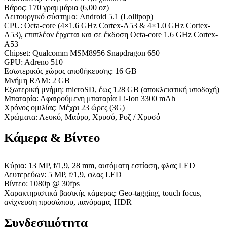
Βάρος: 170 γραμμάρια (6,00 oz)
Λειτουργικό σύστημα: Android 5.1 (Lollipop)
CPU: Octa-core (4×1.6 GHz Cortex-A53 & 4×1.0 GHz Cortex-
A53), επιπλέον έρχεται και σε έκδοση Octa-core 1.6 GHz Cortex-
A53
Chipset: Qualcomm MSM8956 Snapdragon 650
GPU: Adreno 510
Εσωτερικός χώρος αποθήκευσης: 16 GB
Μνήμη RAM: 2 GB
Εξωτερική μνήμη: microSD, έως 128 GB (αποκλειστική υποδοχή)
Μπαταρία: Αφαιρούμενη μπαταρία Li-Ion 3300 mAh
Χρόνος ομιλίας: Μέχρι 23 ώρες (3G)
Χρώματα: Λευκό, Μαύρο, Χρυσό, Ροζ / Χρυσό
Κάμερα & Βίντεο
Κύρια: 13 MP, f/1,9, 28 mm, αυτόματη εστίαση, φλας LED
Δευτερεύων: 5 MP, f/1,9, φλας LED
Βίντεο: 1080p @ 30fps
Χαρακτηριστικά βασικής κάμερας: Geo-tagging, touch focus,
ανίχνευση προσώπου, πανόραμα, HDR
Συνδεσιμότητα