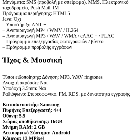
Μηνύματα: SMS (προβολή με σπείρωμα), MMS, Ηλεκτρονικό
ταχυδρομείο, Push Mail, IM
Πρόγραμμα περιήγησης: HTML5
Java: Όχι
– Υποστήριξη ANT +
– Αναπαραγωγή MP4 / WMV / H.264
– Αναπαραγωγή MP3 / WAV / WMA / eAAC + / FLAC
– Πρόγραμμα επεξεργασίας φωτογραφιών / βίντεο
– Πρόγραμμα προβολής εγγράφων
Ήχος & Μουσική
Τύποι ειδοποίησης: Δόνηση; MP3, WAV ringtones
Ανοιχτή ακρόαση: Ναι
Υποδοχή 3.5mm: Ναι
Ραδιόφωνο: Στερεοφωνικό, FM, RDS, με δυνατότητα εγγραφής
Κατασκευαστής:
Samsung
Πυρήνες Επεξεργαστή:
4+4
Οθόνη:
5.5
Χώρος αποθήκευσης:
16GB
Μνήμη RAM:
2 GB
Λειτουργικό Σύστημα:
Android
Κάμερα:
13 MPixel