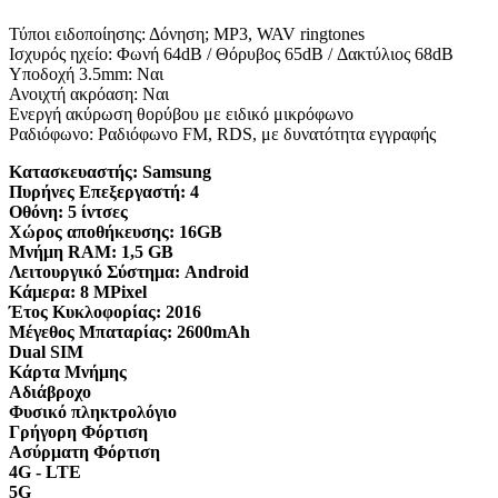
Τύποι ειδοποίησης: Δόνηση; MP3, WAV ringtones
Ισχυρός ηχείο: Φωνή 64dB / Θόρυβος 65dB / Δακτύλιος 68dB
Υποδοχή 3.5mm: Ναι
Ανοιχτή ακρόαση: Ναι
Ενεργή ακύρωση θορύβου με ειδικό μικρόφωνο
Ραδιόφωνο: Ραδιόφωνο FM, RDS, με δυνατότητα εγγραφής
Κατασκευαστής:
Samsung
Πυρήνες Επεξεργαστή:
4
Οθόνη:
5 ίντσες
Χώρος αποθήκευσης:
16GB
Μνήμη RAM:
1,5 GB
Λειτουργικό Σύστημα:
Android
Κάμερα:
8 MPixel
Έτος Κυκλοφορίας:
2016
Μέγεθος Μπαταρίας:
2600mAh
Dual SIM
Κάρτα Μνήμης
Αδιάβροχο
Φυσικό πληκτρολόγιο
Γρήγορη Φόρτιση
Ασύρματη Φόρτιση
4G - LTE
5G