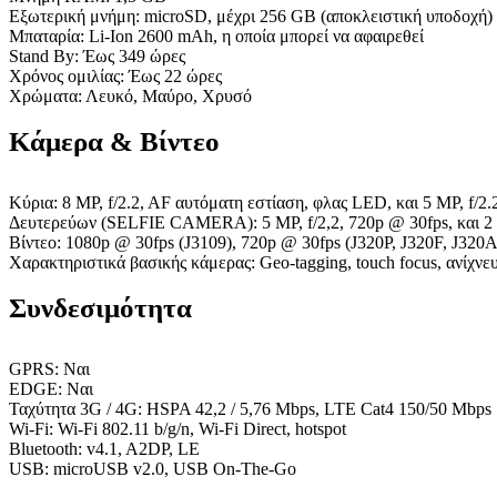
Εξωτερική μνήμη: microSD, μέχρι 256 GB (αποκλειστική υποδοχή)
Μπαταρία: Li-Ion 2600 mAh, η οποία μπορεί να αφαιρεθεί
Stand By: Έως 349 ώρες
Χρόνος ομιλίας: Έως 22 ώρες
Χρώματα: Λευκό, Μαύρο, Χρυσό
Κάμερα & Βίντεο
Κύρια: 8 MP, f/2.2, AF αυτόματη εστίαση, φλας LED, και 5 MP, f/2
Δευτερεύων (SELFIE CAMERA): 5 MP, f/2,2, 720p @ 30fps, και 2
Βίντεο: 1080p @ 30fps (J3109), 720p @ 30fps (J320P, J320F, J320A
Χαρακτηριστικά βασικής κάμερας: Geo-tagging, touch focus, ανίχ
Συνδεσιμότητα
GPRS: Ναι
EDGE: Ναι
Ταχύτητα 3G / 4G: HSPA 42,2 / 5,76 Mbps, LTE Cat4 150/50 Mbps
Wi-Fi: Wi-Fi 802.11 b/g/n, Wi-Fi Direct, hotspot
Bluetooth: v4.1, A2DP, LE
USB: microUSB v2.0, USB On-The-Go