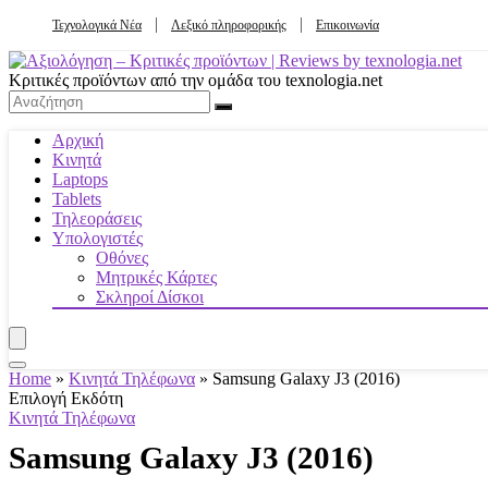
Τεχνολογικά Νέα
Λεξικό πληροφορικής
Επικοινωνία
Κριτικές προϊόντων από την ομάδα του texnologia.net
Αρχική
Κινητά
Laptops
Tablets
Τηλεοράσεις
Υπολογιστές
Οθόνες
Μητρικές Κάρτες
Σκληροί Δίσκοι
Home
»
Κινητά Τηλέφωνα
»
Samsung Galaxy J3 (2016)
Επιλογή Εκδότη
Κινητά Τηλέφωνα
Samsung Galaxy J3 (2016)