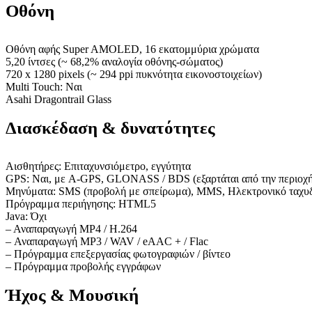
Οθόνη
Οθόνη αφής Super AMOLED, 16 εκατομμύρια χρώματα
5,20 ίντσες (~ 68,2% αναλογία οθόνης-σώματος)
720 x 1280 pixels (~ 294 ppi πυκνότητα εικονοστοιχείων)
Multi Touch: Ναι
Asahi Dragontrail Glass
Διασκέδαση & δυνατότητες
Αισθητήρες: Επιταχυνσιόμετρο, εγγύτητα
GPS: Ναι, με A-GPS, GLONASS / BDS (εξαρτάται από την περιοχή
Μηνύματα: SMS (προβολή με σπείρωμα), MMS, Ηλεκτρονικό ταχυδ
Πρόγραμμα περιήγησης: HTML5
Java: Όχι
– Αναπαραγωγή MP4 / H.264
– Αναπαραγωγή MP3 / WAV / eAAC + / Flac
– Πρόγραμμα επεξεργασίας φωτογραφιών / βίντεο
– Πρόγραμμα προβολής εγγράφων
Ήχος & Μουσική