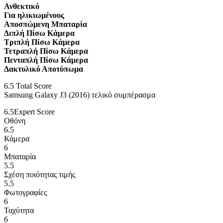
Ανθεκτικό
Για ηλικιωμένους
Αποσπώμενη Μπαταρία
Διπλή Πίσω Κάμερα
Τριπλή Πίσω Κάμερα
Τετραπλή Πίσω Κάμερα
Πενταπλή Πίσω Κάμερα
Δακτυλικό Αποτύπωμα
6.5
Total Score
Samsung Galaxy J3 (2016) τελικό συμπέρασμα
6.5
Expert Score
Οθόνη
6.5
Κάμερα
6
Μπαταρία
5.5
Σχέση ποιότητας τιμής
5.5
Φωτογραφίες
6
Ταχύτητα
6