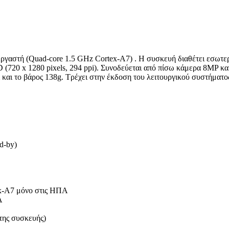
εργαστή (Quad-core 1.5 GHz Cortex-A7) . Η συσκευή διαθέτει εσωτ
20 x 1280 pixels, 294 ppi). Συνοδεύεται από πίσω κάμερα 8MP και
και το βάρος 138g. Τρέχει στην έκδοση του λειτουργικού συστήματος
d-by)
ex-A7 μόνο στις ΗΠΑ
Α
της συσκευής)