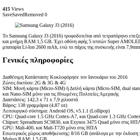
415
Views
Save
Saved
Removed
0
Το Samsung Galaxy J3 (2016) τροφοδοτείται από τετραπύρηνο επεξ
και μνήμη RAM 1,5 GB. Έχει οθόνη αφής 5 ιντσών Super AMOLED (7
μπαταρία Li-Ion 2600 mAh, ενώ το πάχος της συσκευής είναι 7,9mm 
Γενικές πληροφορίες
Διαθέσιμη Κατάσταση: Κυκλοφόρησε τον Ιανουάριο του 2016
Ζώνες δικτύου: 2G & 3G & 4G
SIM: Μονή κάρτα (Micro-SIM) ή Διπλή κάρτα (Micro-SIM, dual stan
και Nano-SIM μόνο για τις Ηνωμένες Πολιτείες Αμερικής
Διαστάσεις: 142,3 x 71 x 7,9 χιλιοστά
Βάρος: 138 γραμμάρια (4.87 oz)
Λειτουργικό σύστημα: Android OS, v5.1.1 (Lollipop)
CPU: Quad-core 1.5 GHz Cortex-A7, και Quad-core 1.3 GHz Cort
Chipset: Spreadtrum SC9830, και Exynos 3475 Quad μόνο στις ΗΠ
GPU: Mali-400, και Mali-T720 μόνο στις ΗΠΑ
Εσωτερικός χώρος αποθήκευσης: 8/16 GB (ανάλογα με την έκδοση 
Μνήμη RAM: 1,5 GB