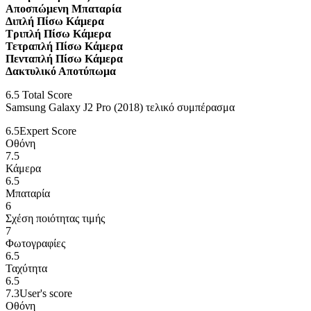
Αποσπώμενη Μπαταρία
Διπλή Πίσω Κάμερα
Τριπλή Πίσω Κάμερα
Τετραπλή Πίσω Κάμερα
Πενταπλή Πίσω Κάμερα
Δακτυλικό Αποτύπωμα
6.5
Total Score
Samsung Galaxy J2 Pro (2018) τελικό συμπέρασμα
6.5
Expert Score
Οθόνη
7.5
Κάμερα
6.5
Μπαταρία
6
Σχέση ποιότητας τιμής
7
Φωτογραφίες
6.5
Ταχύτητα
6.5
7.3
User's score
Οθόνη