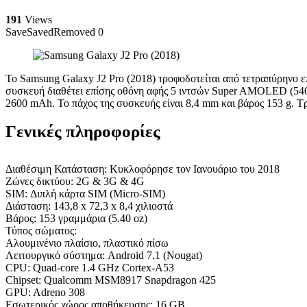
191
Views
Save
Saved
Removed
0
Το Samsung Galaxy J2 Pro (2018) τροφοδοτείται από τετραπύρην
συσκευή διαθέτει επίσης οθόνη αφής 5 ιντσών Super AMOLED (540 x
2600 mAh. Το πάχος της συσκευής είναι 8,4 mm και βάρος 153 g. Τ
Γενικές πληροφορίες
Διαθέσιμη Κατάσταση: Κυκλοφόρησε τον Ιανουάριο του 2018
Ζώνες δικτύου: 2G & 3G & 4G
SIM: Διπλή κάρτα SIM (Micro-SIM)
Διάσταση: 143,8 x 72,3 x 8,4 χιλιοστά
Βάρος: 153 γραμμάρια (5.40 oz)
Τύπος σώματος:
Αλουμινένιο πλαίσιο, πλαστικό πίσω
Λειτουργικό σύστημα: Android 7.1 (Nougat)
CPU: Quad-core 1.4 GHz Cortex-A53
Chipset: Qualcomm MSM8917 Snapdragon 425
GPU: Adreno 308
Εσωτερικός χώρος αποθήκευσης: 16 GB