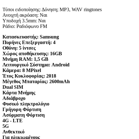
Τύποι ειδοποίησης: Δόνηση; MP3, WAV ringtones
Ανοιχτή ακρόαση: Ναι
Υποδοχή 3.5mm: Ναι
Ράδιο: Ραδιόφωνο FM
Κατασκευαστής:
Samsung
Πυρήνες Επεξεργαστή:
4
Οθόνη:
5 ίντσες
Χώρος αποθήκευσης:
16GB
Μνήμη RAM:
1,5 GB
Λειτουργικό Σύστημα:
Android
Κάμερα:
8 MPixel
Έτος Κυκλοφορίας:
2018
Μέγεθος Μπαταρίας:
2600mAh
Dual SIM
Κάρτα Μνήμης
Αδιάβροχο
Φυσικό πληκτρολόγιο
Γρήγορη Φόρτιση
Ασύρματη Φόρτιση
4G - LTE
5G
Ανθεκτικό
Για ηλικιωμένους