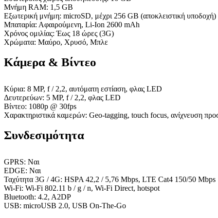
Μνήμη RAM: 1,5 GB
Εξωτερική μνήμη: microSD, μέχρι 256 GB (αποκλειστική υποδοχή)
Μπαταρία: Αφαιρούμενη, Li-Ion 2600 mAh
Χρόνος ομιλίας: Έως 18 ώρες (3G)
Χρώματα: Μαύρο, Χρυσό, Μπλε
Κάμερα & Βίντεο
Κύρια: 8 MP, f / 2,2, αυτόματη εστίαση, φλας LED
Δευτερεύων: 5 MP, f / 2,2, φλας LED
Βίντεο: 1080p @ 30fps
Χαρακτηριστικά καμερών: Geo-tagging, touch focus, ανίχνευση π
Συνδεσιμότητα
GPRS: Ναι
EDGE: Ναι
Ταχύτητα 3G / 4G: HSPA 42,2 / 5,76 Mbps, LTE Cat4 150/50 Mbps
Wi-Fi: Wi-Fi 802.11 b / g / n, Wi-Fi Direct, hotspot
Bluetooth: 4.2, A2DP
USB: microUSB 2.0, USB On-The-Go