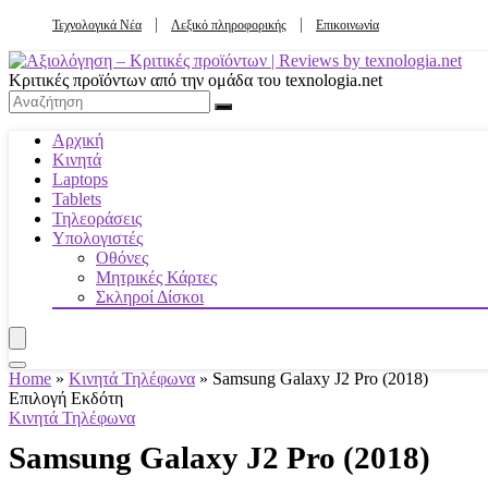
Τεχνολογικά Νέα
Λεξικό πληροφορικής
Επικοινωνία
Κριτικές προϊόντων από την ομάδα του texnologia.net
Αρχική
Κινητά
Laptops
Tablets
Τηλεοράσεις
Υπολογιστές
Οθόνες
Μητρικές Κάρτες
Σκληροί Δίσκοι
Home
»
Κινητά Τηλέφωνα
»
Samsung Galaxy J2 Pro (2018)
Επιλογή Εκδότη
Κινητά Τηλέφωνα
Samsung Galaxy J2 Pro (2018)