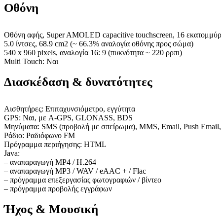
Οθόνη
Οθόνη αφής, Super AMOLED capacitive touchscreen, 16 εκατομμύ
5.0 ίντσες, 68.9 cm2 (~ 66.3% αναλογία οθόνης προς σώμα)
540 x 960 pixels, αναλογία 16: 9 (πυκνότητα ~ 220 ρρπι)
Multi Touch: Ναι
Διασκέδαση & δυνατότητες
Αισθητήρες: Επιταχυνσιόμετρο, εγγύτητα
GPS: Ναι, με A-GPS, GLONASS, BDS
Μηνύματα: SMS (προβολή με σπείρωμα), MMS, Email, Push Email
Ράδιο: Ραδιόφωνο FM
Πρόγραμμα περιήγησης: HTML
Java:
– αναπαραγωγή MP4 / H.264
– αναπαραγωγή MP3 / WAV / eAAC + / Flac
– πρόγραμμα επεξεργασίας φωτογραφιών / βίντεο
– πρόγραμμα προβολής εγγράφων
Ήχος & Μουσική