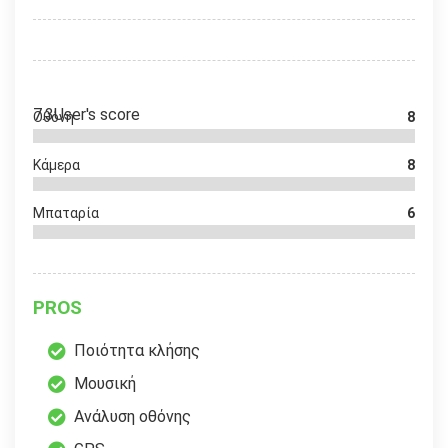
7.3
User's score
Οθόνη
8
Κάμερα
8
Μπαταρία
6
PROS
Ποιότητα κλήσης
Μουσική
Ανάλυση οθόνης