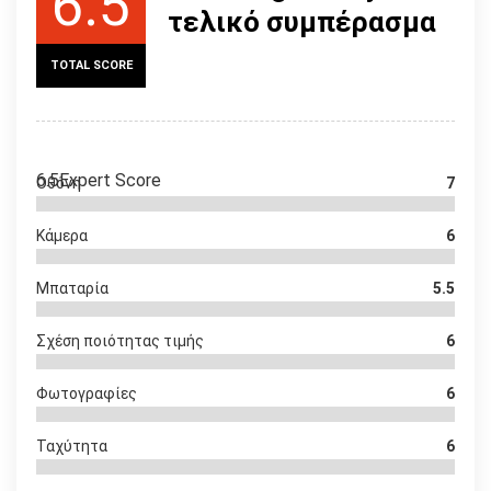
6.5
τελικό συμπέρασμα
TOTAL SCORE
6.5
Expert Score
Οθόνη
7
Κάμερα
6
Μπαταρία
5.5
Σχέση ποιότητας τιμής
6
Φωτογραφίες
6
Ταχύτητα
6