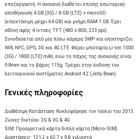
επεξεργαστή. Η συσκευή διαθέτει επίσης εσωτερική
αποθήκευση 4 GB (3G) / 8 GB (LTE) + microSD
(επεκτάσιμη μέχρι 64 GB) και μνήμη RAM 1 GB. Έχει
οθόνη αφής 4 ίντσες TFT (480 x 800, 233 ppi).
Συνοδεύεται από μία πίσω κάμερα 5MP και υποστηρίζει
Wifi, NFC, GPS, 3G και 4G LTE. Φέρει μπαταρία Li-Ion 1500
(3G) / 1800 (LTE) mAh, ενώ το πάχος της συσκευής είναι
9.8mm και το βάρος 115g. Τρέχει στην έκδοση του
λειτουργικού συστήματος Android 4.2 (Jelly Bean).
Γενικές πληροφορίες
Διαθέσιμη Κατάσταση: Κυκλοφόρησε τον Ιούλιο του 2013
Ζώνες δικτύου: 2G & 3G & 4G
SIM: Προαιρετικά κάρτα διπλή κάρτα (Micro-SIM)
Διαστάσεις: 121,2 x 62,7 x 9,8 χιλιοστά