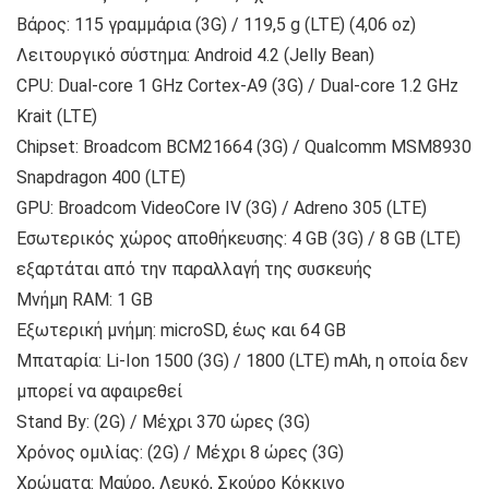
Βάρος: 115 γραμμάρια (3G) / 119,5 g (LTE) (4,06 oz)
Λειτουργικό σύστημα: Android 4.2 (Jelly Bean)
CPU: Dual-core 1 GHz Cortex-A9 (3G) / Dual-core 1.2 GHz
Krait (LTE)
Chipset: Broadcom BCM21664 (3G) / Qualcomm MSM8930
Snapdragon 400 (LTE)
GPU: Broadcom VideoCore IV (3G) / Adreno 305 (LTE)
Εσωτερικός χώρος αποθήκευσης: 4 GB (3G) / 8 GB (LTE)
εξαρτάται από την παραλλαγή της συσκευής
Μνήμη RAM: 1 GB
Εξωτερική μνήμη: microSD, έως και 64 GB
Μπαταρία: Li-Ion 1500 (3G) / 1800 (LTE) mAh, η οποία δεν
μπορεί να αφαιρεθεί
Stand By: (2G) / Μέχρι 370 ώρες (3G)
Χρόνος ομιλίας: (2G) / Μέχρι 8 ώρες (3G)
Χρώματα: Μαύρο, Λευκό, Σκούρο Κόκκινο