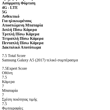
Ασύρματη Φόρτιση
4G - LTE
5G
Ανθεκτικό
Για ηλικιωμένους
Αποσπώμενη Μπαταρία
Διπλή Πίσω Κάμερα
Τριπλή Πίσω Κάμερα
Τετραπλή Πίσω Κάμερα
Πενταπλή Πίσω Κάμερα
Δακτυλικό Αποτύπωμα
7.5
Total Score
Samsung Galaxy A5 (2017) τελικό συμπέρασμα
7.5
Expert Score
Οθόνη
7.5
Κάμερα
7
Μπαταρία
7
Σχέση ποιότητας τιμής
7.5
Φωτογραφίες