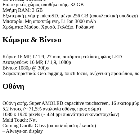
Εσωτερικός χώρος αποθήκευσης: 32 GB
Μνήμη RAM: 3 GB
Εξωτερική μνήμη: microSD, μέχρι 256 GB (αποκλειστική υποδοχή)
Μπαταρία: Μη αποσπώμενη, Li-Ion 3000 mAh
Χρώματα: Μαύρο, Χρυσό, Γαλάζιο, Ροδακινή
Κάμερα & Βίντεο
Κύρια: 16 MP, f / 1,9, 27 mm, αυτόματη εστίαση, φλας LED
Δευτερεύων: 16 MP, f / 1,9, 1080p
Βίντεο: 1080p @ 30fps
Χαρακτηριστικό: Geo-tagging, touch focus, ανίχνευση προσώπου,
Οθόνη
Οθόνη αφής, Super AMOLED capacitive touchscreen, 16 εκατομμύ
5,2 ίντσες (~ 71,5% αναλογία οθόνης προς σώμα)
1080 x 1920 pixels (~ 424 ppi πυκνότητα εικονοστοιχείων)
Multi Touch: Ναι
Corning Gorilla Glass (απροσδιόριστη έκδοση)
– Always-on display