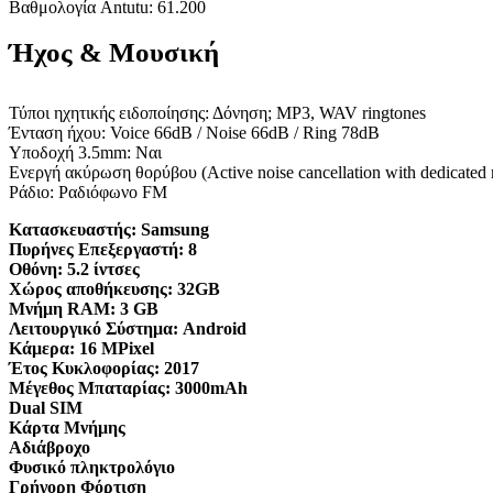
Βαθμολογία Antutu: 61.200
Ήχος & Μουσική
Τύποι ηχητικής ειδοποίησης: Δόνηση; MP3, WAV ringtones
Ένταση ήχου: Voice 66dB / Noise 66dB / Ring 78dB
Υποδοχή 3.5mm: Ναι
Ενεργή ακύρωση θορύβου (Active noise cancellation with dedicated 
Ράδιο: Ραδιόφωνο FM
Κατασκευαστής:
Samsung
Πυρήνες Επεξεργαστή:
8
Οθόνη:
5.2 ίντσες
Χώρος αποθήκευσης:
32GB
Μνήμη RAM:
3 GB
Λειτουργικό Σύστημα:
Android
Κάμερα:
16 MPixel
Έτος Κυκλοφορίας:
2017
Μέγεθος Μπαταρίας:
3000mAh
Dual SIM
Κάρτα Μνήμης
Αδιάβροχο
Φυσικό πληκτρολόγιο
Γρήγορη Φόρτιση