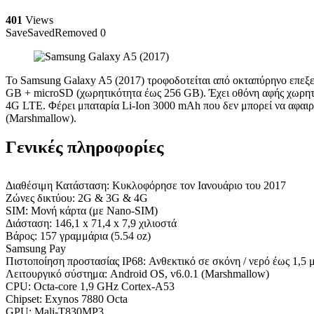
401
Views
Save
Saved
Removed
0
Το Samsung Galaxy A5 (2017) τροφοδοτείται από οκταπύρηνο επεξ
GB + microSD (χωρητικότητα έως 256 GB). Έχει οθόνη αφής χωρητι
4G LTE. Φέρει μπαταρία Li-Ion 3000 mAh που δεν μπορεί να αφαιρε
(Marshmallow).
Γενικές πληροφορίες
Διαθέσιμη Κατάσταση: Κυκλοφόρησε τον Ιανουάριο του 2017
Ζώνες δικτύου: 2G & 3G & 4G
SIM: Μονή κάρτα (με Nano-SIM)
Διάσταση: 146,1 x 71,4 x 7,9 χιλιοστά
Βάρος: 157 γραμμάρια (5.54 oz)
Samsung Pay
Πιστοποίηση προστασίας IP68: Ανθεκτικό σε σκόνη / νερό έως 1,5 μ
Λειτουργικό σύστημα: Android OS, v6.0.1 (Marshmallow)
CPU: Octa-core 1,9 GHz Cortex-A53
Chipset: Exynos 7880 Octa
GPU: Mali-T830MP3