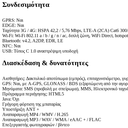
Συνδεσιμότητα
GPRS: Ναι
EDGE: Ναι
Ταχύτητα 3G / 4G: HSPA 42,2 / 5,76 Mbps, LTE-A (2CA) Cat6 300
Wi-Fi: Wi-Fi 802.11 a / b / g / n / ac, διπλή ζώνη, WiFi Direct, hotspot
Bluetooth: v4.2, A2DP, EDR, LE
NFC: Ναι
USB: Τύπος C 1.0 αναστρέψιμη υποδοχή
Διασκέδαση & δυνατότητες
Αισθητήρες: Δακτυλικό αποτύπωμα (εμπρός), επιταχυνσιόμετρο, γυρ
GPS: Ναι, με A-GPS, GLONASS / BDS (εξαρτώμενη από την αγορ
Μηνύματα: SMS (προβολή με σπείρωμα), MMS, Ηλεκτρονικό ταχυδ
Πρόγραμμα περιήγησης: HTML5
Java: Όχι
Γρήγορη φόρτιση της μπαταρίας
Υποστήριξη ANT +
Αναπαραγωγή MP4 / WMV / H.265
Αναπαραγωγή MP3 / WAV / WMA / eAAC + / FLAC
Επεξεργαστής φωτογραφιών / βίντεο