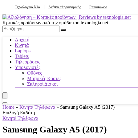
Τεχνολογικά Νέα
Λεξικό πληροφορικής
Επικοινωνία
Κριτικές προϊόντων από την ομάδα του texnologia.net
Αρχική
Κινητά
Laptops
Tablets
Τηλεοράσεις
Υπολογιστές
Οθόνες
Μητρικές Κάρτες
Σκληροί Δίσκοι
Home
»
Κινητά Τηλέφωνα
»
Samsung Galaxy A5 (2017)
Επιλογή Εκδότη
Κινητά Τηλέφωνα
Samsung Galaxy A5 (2017)