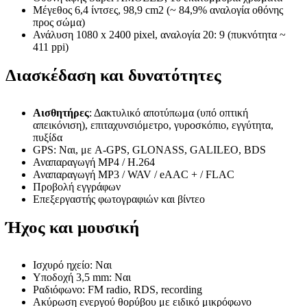
Μέγεθος 6,4 ίντσες, 98,9 cm2 (~ 84,9% αναλογία οθόνης
προς σώμα)
Ανάλυση 1080 x 2400 pixel, αναλογία 20: 9 (πυκνότητα ~
411 ppi)
Διασκέδαση και δυνατότητες
Αισθητήρες
: Δακτυλικό αποτύπωμα (υπό οπτική
απεικόνιση), επιταχυνσιόμετρο, γυροσκόπιο, εγγύτητα,
πυξίδα
GPS: Ναι, με A-GPS, GLONASS, GALILEO, BDS
Αναπαραγωγή MP4 / H.264
Αναπαραγωγή MP3 / WAV / eAAC + / FLAC
Προβολή εγγράφων
Επεξεργαστής φωτογραφιών και βίντεο
Ήχος και μουσική
Ισχυρό ηχείο: Ναι
Υποδοχή 3,5 mm: Ναι
Ραδιόφωνο: FM radio, RDS, recording
Ακύρωση ενεργού θορύβου με ειδικό μικρόφωνο