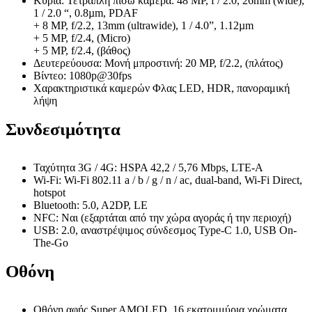
Κύρια: Τετραπλή πίσω κάμερα: 48 MP, f / 2.0, 26mm (wide),
1 / 2.0 “, 0.8µm, PDAF
+ 8 MP, f/2.2, 13mm (ultrawide), 1 / 4.0”, 1.12µm
+ 5 MP, f/2.4, (Micro)
+ 5 MP, f/2.4, (βάθος)
Δευτερεύουσα: Μονή μπροστινή: 20 MP, f/2.2, (πλάτος)
Βίντεο: 1080p@30fps
Χαρακτηριστικά καμερών Φλας LED, HDR, πανοραμική
λήψη
Συνδεσιμότητα
Ταχύτητα 3G / 4G: HSPA 42,2 / 5,76 Mbps, LTE-A
Wi-Fi: Wi-Fi 802.11 a / b / g / n / ac, dual-band, Wi-Fi Direct,
hotspot
Bluetooth: 5.0, A2DP, LE
NFC: Ναι (εξαρτάται από την χώρα αγοράς ή την περιοχή)
USB: 2.0, αναστρέψιμος σύνδεσμος Type-C 1.0, USB On-
The-Go
Οθόνη
Οθόνη αφής Super AMOLED, 16 εκατομμύρια χρώματα