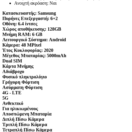
Ανοιχτή ακρόαση: Ναι
Κατασκευαστής:
Samsung
Πυρήνες Επεξεργαστή:
6+2
Οθόνη:
6.4 ίντσες
Χώρος αποθήκευσης:
128GB
Μνήμη RAM:
6 GB
Λειτουργικό Σύστημα:
Android
Κάμερα:
48 MPixel
Έτος Κυκλοφορίας:
2020
Μέγεθος Μπαταρίας:
5000mAh
Dual SIM
Κάρτα Μνήμης
Αδιάβροχο
Φυσικό πληκτρολόγιο
Γρήγορη Φόρτιση
Ασύρματη Φόρτιση
4G - LTE
5G
Ανθεκτικό
Για ηλικιωμένους
Αποσπώμενη Μπαταρία
Διπλή Πίσω Κάμερα
Τριπλή Πίσω Κάμερα
Τετραπλή Πίσω Κάμερα