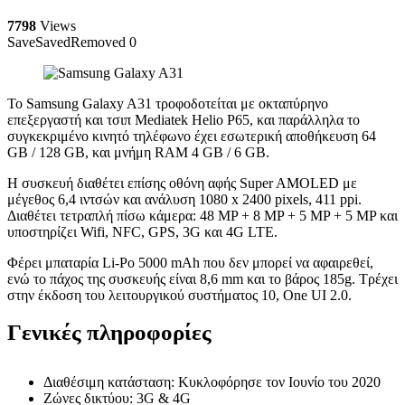
7798
Views
Save
Saved
Removed
0
Το Samsung Galaxy A31 τροφοδοτείται με οκταπύρηνο
επεξεργαστή και τσιπ Mediatek Helio P65, και παράλληλα το
συγκεκριμένο κινητό τηλέφωνο έχει εσωτερική αποθήκευση 64
GB / 128 GB, και μνήμη RAM 4 GB / 6 GB.
Η συσκευή διαθέτει επίσης οθόνη αφής Super AMOLED με
μέγεθος 6,4 ιντσών και ανάλυση 1080 x 2400 pixels, 411 ppi.
Διαθέτει τετραπλή πίσω κάμερα: 48 MP + 8 MP + 5 MP + 5 MP και
υποστηρίζει Wifi, NFC, GPS, 3G και 4G LTE.
Φέρει μπαταρία Li-Po 5000 mAh που δεν μπορεί να αφαιρεθεί,
ενώ το πάχος της συσκευής είναι 8,6 mm και το βάρος 185g. Τρέχει
στην έκδοση του λειτουργικού συστήματος 10, One UI 2.0.
Γενικές πληροφορίες
Διαθέσιμη κατάσταση: Κυκλοφόρησε τον Ιουνίο του 2020
Ζώνες δικτύου: 3G & 4G