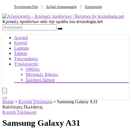
Τεχνολογικά Νέα
Λεξικό πληροφορικής
Επικοινωνία
Κριτικές προϊόντων από την ομάδα του texnologia.net
Αρχική
Κινητά
Laptops
Tablets
Τηλεοράσεις
Υπολογιστές
Οθόνες
Μητρικές Κάρτες
Σκληροί Δίσκοι
Home
»
Κινητά Τηλέφωνα
»
Samsung Galaxy A31
Καλύτερες Πωλήσεις
Κινητά Τηλέφωνα
Samsung Galaxy A31