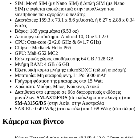
SIM: Μονή SIM (με Nano-SIM) ή Διπλή SIM (με Nano-
SIM) επαφίεται αποκλειστικά στην παραλλαγή του
smartphone που αγοράζει ο πελάτης
Διαστάσεις: 159,3 x 73,1 x 8,6 χιλιοστά, ή 6.27 x 2.88 x 0.34
ίντσες
Βάρος: 185 γραμμάρια (6,53 oz)
Λειτουργικό σύστημα: Android 10, One UI 2.0
CPU: Octa-core (2×2.0 GHz & 6×1.7 GHz)
Chipset: Mediatek Helio P65
GPU: Mali-G52 MC2
Εσωτερικός χώρος αποθήκευσης 64 GB / 128 GB
Μνήμη RAM: 4 GB / 6 GB
Εξωτερική κάρτα μνήμης: microSDXC (ειδική υποδοχή)
Μπαταρία: Μη αφαιρούμενη, Li-Po 5000 mAh
Γρήγορη φόρτιση της μπαταρίας στα 15 Watt
Χρώματα: Μαύρο, Μπλε, Κόκκινο, Λευκό
Διατίθεται στο εμπόριο σε δύο διαφορετικές εκδόσεις
μοντέλων:
SM-A315F/DS
(σε ολόκληρο τον πλανήτη) και
SM-A315G/DS
(στην Ασία, στην Αυστραλία
SAR EU: 0.49 W/kg (στο κεφάλι) και 1.68 W/kg (στο σώμα)
Κάμερα και βίντεο