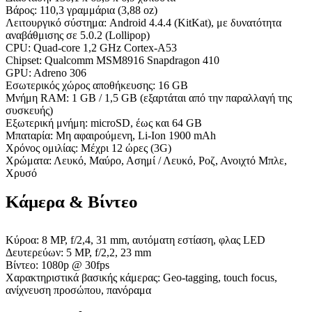
Βάρος: 110,3 γραμμάρια (3,88 oz)
Λειτουργικό σύστημα: Android 4.4.4 (KitKat), με δυνατότητα
αναβάθμισης σε 5.0.2 (Lollipop)
CPU: Quad-core 1,2 GHz Cortex-A53
Chipset: Qualcomm MSM8916 Snapdragon 410
GPU: Adreno 306
Εσωτερικός χώρος αποθήκευσης: 16 GB
Μνήμη RAM: 1 GB / 1,5 GB (εξαρτάται από την παραλλαγή της
συσκευής)
Εξωτερική μνήμη: microSD, έως και 64 GB
Μπαταρία: Μη αφαιρούμενη, Li-Ion 1900 mAh
Χρόνος ομιλίας: Μέχρι 12 ώρες (3G)
Χρώματα: Λευκό, Μαύρο, Ασημί / Λευκό, Ροζ, Ανοιχτό Μπλε,
Χρυσό
Κάμερα & Βίντεο
Κύροα: 8 MP, f/2,4, 31 mm, αυτόματη εστίαση, φλας LED
Δευτερεύων: 5 MP, f/2,2, 23 mm
Βίντεο: 1080p @ 30fps
Χαρακτηριστικά βασικής κάμερας: Geo-tagging, touch focus,
ανίχνευση προσώπου, πανόραμα