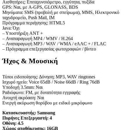
Αισθητήρες: Επιταχυνσιόμετρο, εγγύτητα, πυξίδα
GPS: Ναι, με A-GPS, GLONASS, BDS
Μηνύματα: SMS (προβολή με σπείρωμα), MMS, Ηλεκτρονικό
ταχυδρομείο, Push Mail, IM
Πρόγραμμα περιήγησης: HTML5
Java: Όχι
– Υποστήριξη ANT +
– Αναπαραγωγή MP4 / WMV / H.264
– Αναπαραγωγή MP3 / WAV / WMA / eAAC + / FLAC
– Πρόγραμμα επεξεργασίας φωτογραφιών / βίντεο
Ήχος & Μουσική
Τύποι ειδοποίησης: Δόνηση; MP3, WAV ringtones
Ισχυρό ηχείο: Voice 65dB / Noise 66dB / Ring 76dB
Υποδοχή 3.5mm: Ναι
Ραδιόφωνο: FM, με δυνατότητα εγγραφής
Ανοιχτή ακρόαση: Ναι
Ενεργή ακύρωση θορύβου με ειδικό μικρόφωνο
Κατασκευαστής:
Samsung
Πυρήνες Επεξεργαστή:
4
Οθόνη:
4.5
Χώρος αποθήκευσης:
16GB