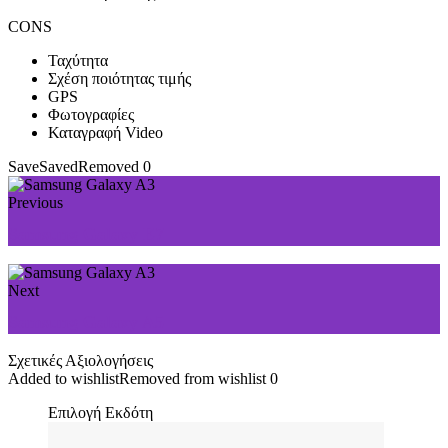
CONS
Ταχύτητα
Σχέση ποιότητας τιμής
GPS
Φωτογραφίες
Καταγραφή Video
Save
Saved
Removed
0
Previous
Samsung Galaxy E7
Next
Samsung Galaxy A5
Σχετικές Αξιολογήσεις
Added to wishlist
Removed from wishlist
0
Επιλογή Εκδότη