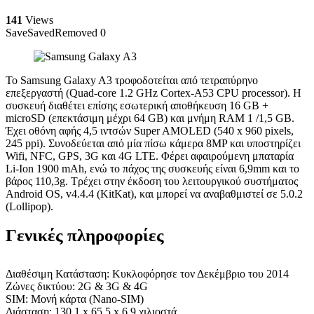
141
Views
Save
Saved
Removed
0
Το Samsung Galaxy A3 τροφοδοτείται από τετραπύρηνο
επεξεργαστή (Quad-core 1.2 GHz Cortex-A53 CPU processor). Η
συσκευή διαθέτει επίσης εσωτερική αποθήκευση 16 GB +
microSD (επεκτάσιμη μέχρι 64 GB) και μνήμη RAM 1 /1,5 GB.
Έχει οθόνη αφής 4,5 ιντσών Super AMOLED (540 x 960 pixels,
245 ppi). Συνοδεύεται από μία πίσω κάμερα 8MP και υποστηρίζει
Wifi, NFC, GPS, 3G και 4G LTE. Φέρει αφαιρούμενη μπαταρία
Li-Ion 1900 mAh, ενώ το πάχος της συσκευής είναι 6,9mm και το
βάρος 110,3g. Τρέχει στην έκδοση του λειτουργικού συστήματος
Android OS, v4.4.4 (KitKat), και μπορεί να αναβαθμιστεί σε 5.0.2
(Lollipop).
Γενικές πληροφορίες
Διαθέσιμη Κατάσταση: Κυκλοφόρησε τον Δεκέμβριο του 2014
Ζώνες δικτύου: 2G & 3G & 4G
SIM: Μονή κάρτα (Nano-SIM)
Διάσταση: 130,1 x 65,5 x 6,9 χιλιοστά