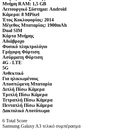
Μνήμη RAM:
1,5 GB
Λειτουργικό Σύστημα:
Android
Κάμερα:
8 MPixel
Έτος Κυκλοφορίας:
2014
Μέγεθος Μπαταρίας:
1900mAh
Dual SIM
Κάρτα Μνήμης
Αδιάβροχο
Φυσικό πληκτρολόγιο
Γρήγορη Φόρτιση
Ασύρματη Φόρτιση
4G - LTE
5G
Ανθεκτικό
Για ηλικιωμένους
Αποσπώμενη Μπαταρία
Διπλή Πίσω Κάμερα
Τριπλή Πίσω Κάμερα
Τετραπλή Πίσω Κάμερα
Πενταπλή Πίσω Κάμερα
Δακτυλικό Αποτύπωμα
6
Total Score
Samsung Galaxy A3 τελικό συμπέρασμα