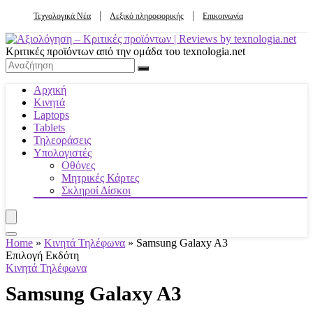
Τεχνολογικά Νέα
Λεξικό πληροφορικής
Επικοινωνία
Κριτικές προϊόντων από την ομάδα του texnologia.net
Αρχική
Κινητά
Laptops
Tablets
Τηλεοράσεις
Υπολογιστές
Οθόνες
Μητρικές Κάρτες
Σκληροί Δίσκοι
Home
»
Κινητά Τηλέφωνα
»
Samsung Galaxy A3
Επιλογή Εκδότη
Κινητά Τηλέφωνα
Samsung Galaxy A3