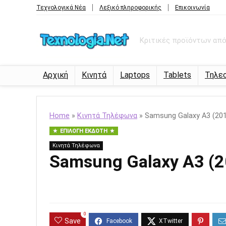
Τεχνολογικά Νέα
Λεξικό πληροφορικής
Επικοινωνία
Κριτικές προϊόντων από 
Αρχική
Κινητά
Laptops
Tablets
Τηλε
Home
»
Κινητά Τηλέφωνα
»
Samsung Galaxy A3 (20
ΕΠΙΛΟΓΉ ΕΚΔΌΤΗ
Κινητά Τηλέφωνα
Samsung Galaxy A3 (2
0
Save