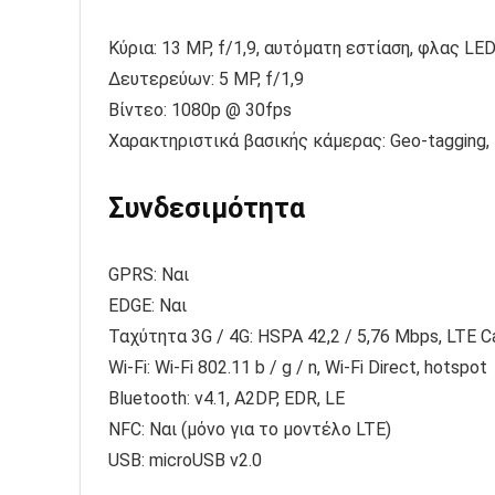
Κύρια: 13 MP, f/1,9, αυτόματη εστίαση, φλας LE
Δευτερεύων: 5 MP, f/1,9
Βίντεο: 1080p @ 30fps
Χαρακτηριστικά βασικής κάμερας: Geo-tagging,
Συνδεσιμότητα
GPRS: Ναι
EDGE: Ναι
Ταχύτητα 3G / 4G: HSPA 42,2 / 5,76 Mbps, LTE 
Wi-Fi: Wi-Fi 802.11 b / g / n, Wi-Fi Direct, hotspot
Bluetooth: v4.1, A2DP, EDR, LE
NFC: Ναι (μόνο για το μοντέλο LTE)
USB: microUSB v2.0