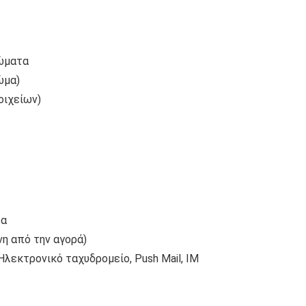
ρώματα
ώμα)
οιχείων)
δα
η από την αγορά)
λεκτρονικό ταχυδρομείο, Push Mail, IM