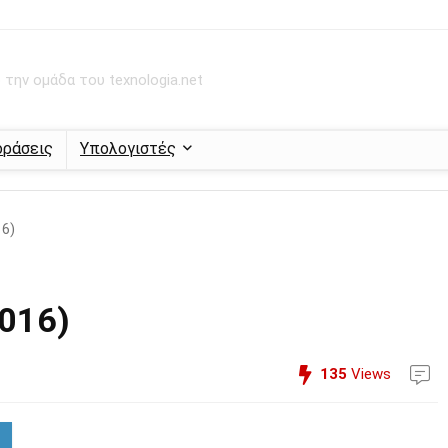
την ομάδα του texnologia.net
οράσεις
Υπολογιστές
16)
016)
135
Views