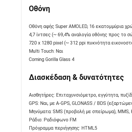
Οθόνη
Οθόνη αφής Super AMOLED, 16 εκατομμύρια χ
4,7 ίντσες (~ 69,4% αναλογία οθόνης προς το σ
720 x 1280 pixel (~ 312 ppi πυκνότητα εικονοστ
Multi Touch: Ναι
Corning Gorilla Glass 4
Διασκέδαση & δυνατότητες
Αισθητήρες: Επιταχυνσιόμετρο, εγγύτητα, πυξί
GPS: Ναι, με A-GPS, GLONASS / BDS (εξαρτώμεν
Μηνύματα: SMS (προβολή με σπείρωμα), MMS, Η
Ράδιο: Ραδιόφωνο FM
Πρόγραμμα περιήγησης: HTML5