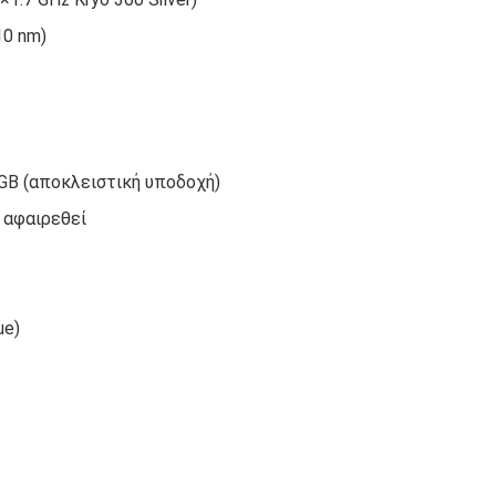
10 nm)
 GB (αποκλειστική υποδοχή)
 αφαιρεθεί
ue)