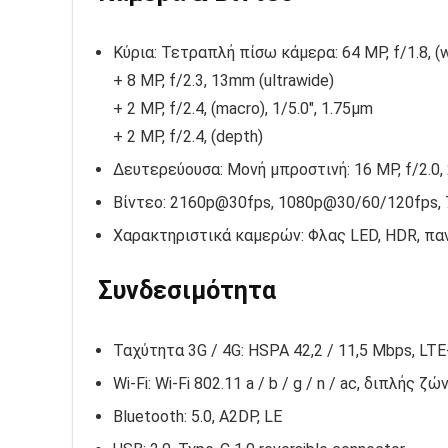
Κύρια: Τετραπλή πίσω κάμερα: 64 MP, f/1.8, (w
+ 8 MP, f/2.3, 13mm (ultrawide)
+ 2 MP, f/2.4, (macro), 1/5.0″, 1.75µm
+ 2 MP, f/2.4, (depth)
Δευτερεύουσα: Μονή μπροστινή: 16 MP, f/2.0, 
Βίντεο: 2160p@30fps, 1080p@30/60/120fps, 
Χαρακτηριστικά καμερών: Φλας LED, HDR, πα
Συνδεσιμότητα
Ταχύτητα 3G / 4G: HSPA 42,2 / 11,5 Mbps, LTE
Wi-Fi: Wi-Fi 802.11 a / b / g / n / ac, διπλής ζώ
Bluetooth: 5.0, A2DP, LE