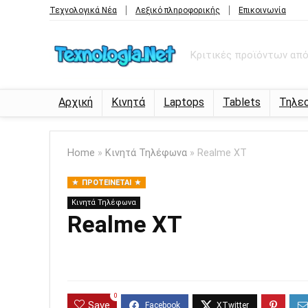
Τεχνολογικά Νέα
Λεξικό πληροφορικής
Επικοινωνία
Κριτικές προϊόντων από 
Αρχική
Κινητά
Laptops
Tablets
Τηλε
Home
»
Κινητά Τηλέφωνα
»
Realme XT
ΠΡΟΤΕΊΝΕΤΑΙ
Κινητά Τηλέφωνα
Realme XT
0
Save