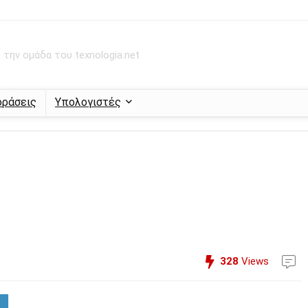
την ομάδα του texnologia.net
οράσεις
Υπολογιστές
328
Views