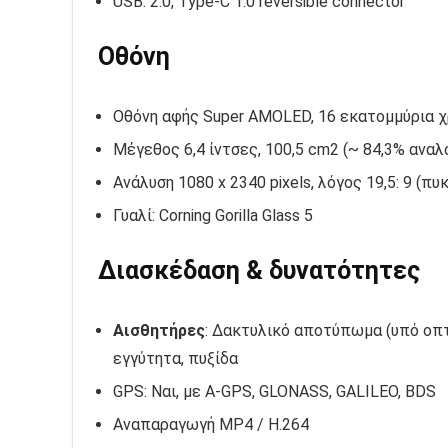
USB: 2.0, Type-C 1.0 reversible connector
Οθόνη
Οθόνη αφής Super AMOLED, 16 εκατομμύρια 
Μέγεθος 6,4 ίντσες, 100,5 cm2 (~ 84,3% ανα
Ανάλυση 1080 x 2340 pixels, λόγος 19,5: 9 (πυ
Γυαλί: Corning Gorilla Glass 5
Διασκέδαση & δυνατότητες
Αισθητήρες
: Δακτυλικό αποτύπωμα (υπό οπτι
εγγύτητα, πυξίδα
GPS: Ναι, με A-GPS, GLONASS, GALILEO, BDS
Αναπαραγωγή MP4 / H.264