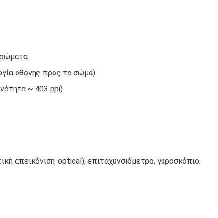
χρώματα
λογία οθόνης προς το σώμα)
κνότητα ~ 403 ppi)
κή απεικόνιση, optical), επιταχυνσιόμετρο, γυροσκόπιο,