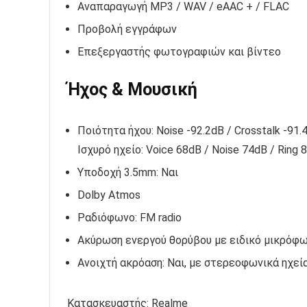
Αναπαραγωγή MP3 / WAV / eAAC + / FLAC
Προβολή εγγράφων
Επεξεργαστής φωτογραφιών και βίντεο
Ήχος & Μουσική
Ποιότητα ήχου: Noise -92.2dB / Crosstalk -91.
Ισχυρό ηχείο: Voice 68dB / Noise 74dB / Ring 
Υποδοχή 3.5mm: Ναι
Dolby Atmos
Ραδιόφωνο: FM radio
Ακύρωση ενεργού θορύβου με ειδικό μικρόφ
Ανοιχτή ακρόαση: Ναι, με στερεοφωνικά ηχεί
Κατασκευαστής:
Realme