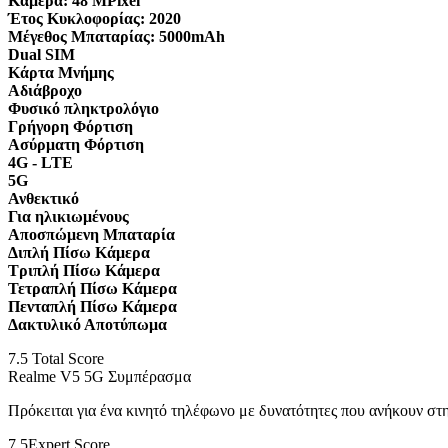
Κάμερα:
48 MPixel
Έτος Κυκλοφορίας:
2020
Μέγεθος Μπαταρίας:
5000mAh
Dual SIM
Κάρτα Μνήμης
Αδιάβροχο
Φυσικό πληκτρολόγιο
Γρήγορη Φόρτιση
Ασύρματη Φόρτιση
4G - LTE
5G
Ανθεκτικό
Για ηλικιωμένους
Αποσπώμενη Μπαταρία
Διπλή Πίσω Κάμερα
Τριπλή Πίσω Κάμερα
Τετραπλή Πίσω Κάμερα
Πενταπλή Πίσω Κάμερα
Δακτυλικό Αποτύπωμα
7.5
Total Score
Realme V5 5G Συμπέρασμα
Πρόκειται για ένα κινητό τηλέφωνο με δυνατότητες που ανήκουν στη
7.5
Expert Score