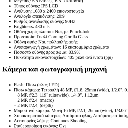
Μέγεθος: 6.5 ίντσες (16.51 εκατοστά)
Τύπος οθόνης: IPS LCD
Ανάλυση: 1080 x 2400 εικονοστοιχεία
Αναλογία απεικόνισης: 20:9
Ρυθμός ανανέωσης οθόνης: 90Hz
Brightness: 480 nits
Οθόνη χωρίς πλαίσιο: Ναι, με Punch-hole
Προστασία: Γυαλί Corning Gorilla Glass
Οθόνη αφής: Ναι, πολλαπλής αφής
Αναπαραγωγή χρωμάτων: 16 εκατομμύρια χρώματα
Ποσοστό οθόνης προς σώμα: 83.9%
Πυκνότητα εικονοστοιχείων: 405 pixel ανά ίντσα (ppi)
Κάμερα και φωτογραφική μηχανή
Flash: Πίσω (φλας LED)
Πίσω κάμερα: Τετραπλή 48 MP, f/1.8, 25mm (wide), 1/2.0″,
+ 8 MP, f/2.3, 119˚ (ultrawide), 1/4.0″, 1.12µm
+ 2 MP, f/2.4, (macro)
+ 2 MP, f/2.4, (depth)
Μπροστινή κάμερα: Μονή 16 MP, f/2.1, 26mm (wide), 1/3.06″
Χαρακτηριστικά κάμερας: Αυτόματο φλας, Αυτόματη εστίαση,
Λειτουργίες λήψης: Continuos Shooting
Σταθεροποίηση εικόνας: Όχι