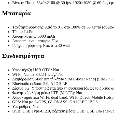
Βίντεο: Πίσω: 3840×2160 @ 30 fps, 1920×1080 @ 60 fps, εμ
Μπαταρία
Ταχύτητα φόρτισης: Από το 0% στο 100% σε 65 λεπτά (σύμφω
Τύπος: Li-Po
Χωρητικότητα: 5000 mAh
Αποσπώμενη μπαταρία: Όχι
Γρήγορη φόρτιση: Ναι, στα 30 watt
Συνδεσιμότητα
Υποστήριξη USB OTG: Ναι
Wi-Fi: Ναι με 802.11 a/b/g/n/ac
Διαμόρφωση SIM: Διπλή κάρτα SIM (SIM1: Nano) (SIM2: υβρ
Bluetooth: έκδοση 5.0, A2DP, LE
Δίκτυο 5G: Υποστηρίζεται από τη συσκευή (όμως το δίκτυο δε
Φωνητική κλήση μέσω LTE (VoLTE): Ναι
Χαρακτηριστικά Wi-Fi: dual-band, Wi-Fi Direct, Mobile Hotsp
GPS: Ναι με A-GPS, GLONASS, GALILEO, BDS
Υπέρυθρες: Ναι
USB: USB Type-C 2.0, φόρτιση μέσω USB, USB On-The-G