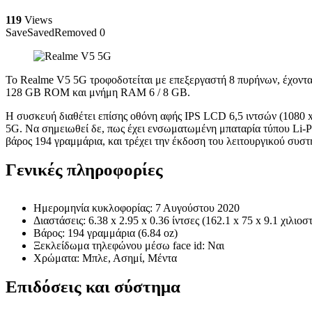
119
Views
Save
Saved
Removed
0
Το Realme V5 5G τροφοδοτείται με επεξεργαστή 8 πυρήνων, έχοντα
128 GB ROM και μνήμη RAM 6 / 8 GB.
Η συσκευή διαθέτει επίσης οθόνη αφής IPS LCD 6,5 ιντσών (1080 x
5G. Να σημειωθεί δε, πως έχει ενσωματωμένη μπαταρία τύπου Li-P
βάρος 194 γραμμάρια, και τρέχει την έκδοση του λειτουργικού συσ
Γενικές πληροφορίες
Ημερομηνία κυκλοφορίας: 7 Αυγούστου 2020
Διαστάσεις: 6.38 x 2.95 x 0.36 ίντσες (162.1 x 75 x 9.1 χιλιοσ
Βάρος: 194 γραμμάρια (6.84 oz)
Ξεκλείδωμα τηλεφώνου μέσω face id: Ναι
Χρώματα: Μπλε, Ασημί, Μέντα
Επιδόσεις και σύστημα