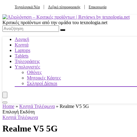
Τεχνολογικά Νέα
Λεξικό πληροφορικής
Επικοινωνία
Κριτικές προϊόντων από την ομάδα του texnologia.net
Αρχική
Κινητά
Laptops
Tablets
Τηλεοράσεις
Υπολογιστές
Οθόνες
Μητρικές Κάρτες
Σκληροί Δίσκοι
Home
»
Κινητά Τηλέφωνα
»
Realme V5 5G
Επιλογή Εκδότη
Κινητά Τηλέφωνα
Realme V5 5G