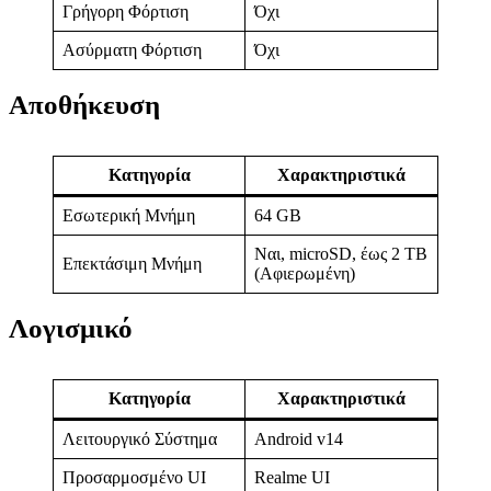
Γρήγορη Φόρτιση
Όχι
Ασύρματη Φόρτιση
Όχι
Αποθήκευση
Κατηγορία
Χαρακτηριστικά
Εσωτερική Μνήμη
64 GB
Ναι, microSD, έως 2 TB
Επεκτάσιμη Μνήμη
(Αφιερωμένη)
Λογισμικό
Κατηγορία
Χαρακτηριστικά
Λειτουργικό Σύστημα
Android v14
Προσαρμοσμένο UI
Realme UI