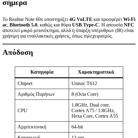
σήμερα
Το Realme Note 60x υποστηρίζει
4G VoLTE
και προσφέρει
Wi-Fi
ac
,
Bluetooth 5.0
, καθώς και θύρα
USB Type-C
. Η απουσία
NFC
αποτελεί μικρό μειονέκτημα, αλλά η ύπαρξη υπέρυθρων (IR) είναι
χρήσιμη για εναλλακτικές χρήσεις, όπως τηλεχειρισμός.
Απόδοση
Κατηγορία
Χαρακτηριστικά
Chipset
Unisoc T612
Αριθμός Πυρήνων
8 (Octa Core)
1.8GHz, Dual core,
CPU
Cortex A75 / 1.8GHz,
Hexa Core, Cortex A55
Αρχιτεκτονική
64-bit
Κατασκευή
12 nm