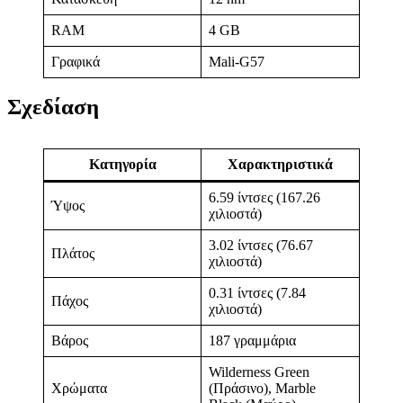
RAM
4 GB
Γραφικά
Mali-G57
Σχεδίαση
Κατηγορία
Χαρακτηριστικά
6.59 ίντσες (167.26
Ύψος
χιλιοστά)
3.02 ίντσες (76.67
Πλάτος
χιλιοστά)
0.31 ίντσες (7.84
Πάχος
χιλιοστά)
Βάρος
187 γραμμάρια
Wilderness Green
Χρώματα
(Πράσινο), Marble