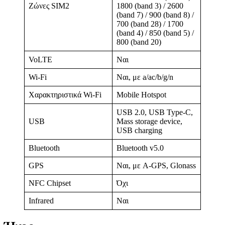
Ζώνες SIM2
1800 (band 3) / 2600
(band 7) / 900 (band 8) /
700 (band 28) / 1700
(band 4) / 850 (band 5) /
800 (band 20)
VoLTE
Ναι
Wi-Fi
Ναι, με a/ac/b/g/n
Χαρακτηριστικά Wi-Fi
Mobile Hotspot
USB 2.0, USB Type-C,
USB
Mass storage device,
USB charging
Bluetooth
Bluetooth v5.0
GPS
Ναι, με A-GPS, Glonass
NFC Chipset
Όχι
Infrared
Ναι