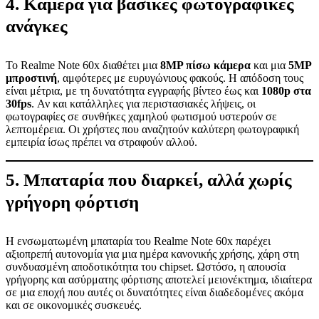
4. Κάμερα για βασικές φωτογραφικές
ανάγκες
Το Realme Note 60x διαθέτει μια
8MP πίσω κάμερα
και μια
5MP
μπροστινή
, αμφότερες με ευρυγώνιους φακούς. Η απόδοση τους
είναι μέτρια, με τη δυνατότητα εγγραφής βίντεο έως και
1080p στα
30fps
. Αν και κατάλληλες για περιστασιακές λήψεις, οι
φωτογραφίες σε συνθήκες χαμηλού φωτισμού υστερούν σε
λεπτομέρεια. Οι χρήστες που αναζητούν καλύτερη φωτογραφική
εμπειρία ίσως πρέπει να στραφούν αλλού.
5. Μπαταρία που διαρκεί, αλλά χωρίς
γρήγορη φόρτιση
Η ενσωματωμένη μπαταρία του Realme Note 60x παρέχει
αξιοπρεπή αυτονομία για μια ημέρα κανονικής χρήσης, χάρη στη
συνδυασμένη αποδοτικότητα του chipset. Ωστόσο, η απουσία
γρήγορης και ασύρματης φόρτισης αποτελεί μειονέκτημα, ιδιαίτερα
σε μια εποχή που αυτές οι δυνατότητες είναι διαδεδομένες ακόμα
και σε οικονομικές συσκευές.