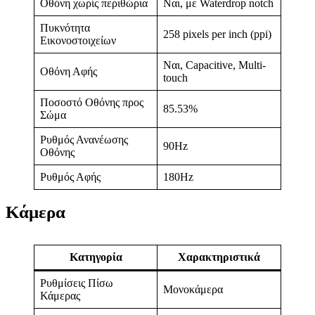
Οθόνη χωρίς περιθώρια
Ναι, με Waterdrop notch
Πυκνότητα
258 pixels per inch (ppi)
Εικονοστοιχείων
Ναι, Capacitive, Multi-
Οθόνη Αφής
touch
Ποσοστό Οθόνης προς
85.53%
Σώμα
Ρυθμός Ανανέωσης
90Hz
Οθόνης
Ρυθμός Αφής
180Hz
Κάμερα
Κατηγορία
Χαρακτηριστικά
Ρυθμίσεις Πίσω
Μονοκάμερα
Κάμερας