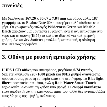
πινελιές
Με διαστάσεις
167.26 x 76.67 x 7.84 mm
και βάρος μόλις
187
γραμμάρια
, το Realme Note 60x προσφέρει καλή αίσθηση στο
χέρι. Οι χρωματικές επιλογές
Wilderness Green
και
Marble
Black
χαρίζουν μια μοντέρνα εμφάνιση, ενώ η ανθεκτικότητα στο
νερό και τη σκόνη (
IP54
) το καθιστά ιδανικό για καθημερινή
χρήση. Αν και δεν διαθέτει μεταλλική κατασκευή, η αίσθηση
πολυτέλειας παραμένει.
3. Οθόνη με ρευστή εμπειρία χρήσης
Η
IPS LCD οθόνη
του smartphone, μεγέθους
6.74 ιντσών
,
διαθέτει ανάλυση
720×1600 pixels
και
90Hz ρυθμό ανανέωσης
,
προσφέροντας ρευστή εμπειρία κατά την περιήγηση. Το
Blue light
filter
προστατεύει τα μάτια, ενώ η
Rain Water Smart Touch
τεχνολογία βελτιώνει τη χρήση υπό βροχή. Η
260ppi πυκνότητα
είναι αποδεκτή για την κατηγορία τιμής του, αλλά δεν εντυπωσιάζει
τους λάτρεις της υψηλής ανάλυσης.