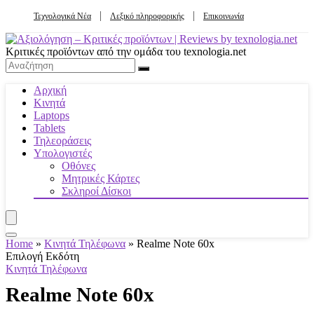
Τεχνολογικά Νέα
Λεξικό πληροφορικής
Επικοινωνία
Κριτικές προϊόντων από την ομάδα του texnologia.net
Αρχική
Κινητά
Laptops
Tablets
Τηλεοράσεις
Υπολογιστές
Οθόνες
Μητρικές Κάρτες
Σκληροί Δίσκοι
Home
»
Κινητά Τηλέφωνα
»
Realme Note 60x
Επιλογή Εκδότη
Κινητά Τηλέφωνα
Realme Note 60x