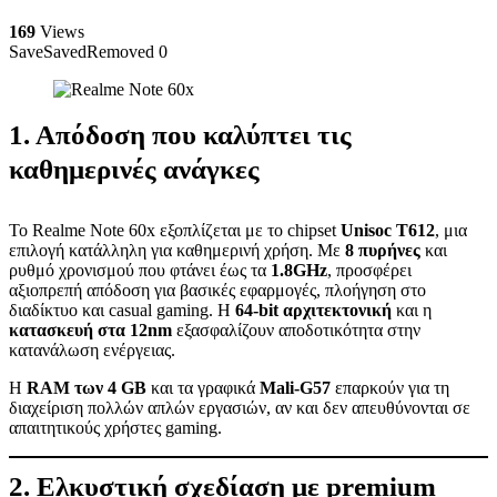
169
Views
Save
Saved
Removed
0
1. Απόδοση που καλύπτει τις
καθημερινές ανάγκες
Το Realme Note 60x εξοπλίζεται με το chipset
Unisoc T612
, μια
επιλογή κατάλληλη για καθημερινή χρήση. Με
8 πυρήνες
και
ρυθμό χρονισμού που φτάνει έως τα
1.8GHz
, προσφέρει
αξιοπρεπή απόδοση για βασικές εφαρμογές, πλοήγηση στο
διαδίκτυο και casual gaming. Η
64-bit αρχιτεκτονική
και η
κατασκευή στα 12nm
εξασφαλίζουν αποδοτικότητα στην
κατανάλωση ενέργειας.
Η
RAM των 4 GB
και τα γραφικά
Mali-G57
επαρκούν για τη
διαχείριση πολλών απλών εργασιών, αν και δεν απευθύνονται σε
απαιτητικούς χρήστες gaming.
2. Ελκυστική σχεδίαση με premium