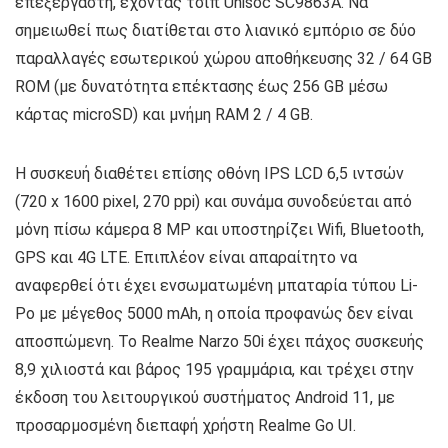
επεξεργαστή, έχοντας τσιπ Unisoc SC9863A. Να
σημειωθεί πως διατίθεται στο λιανικό εμπόριο σε δύο
παραλλαγές εσωτερικού χώρου αποθήκευσης 32 / 64 GB
ROM (με δυνατότητα επέκτασης έως 256 GB μέσω
κάρτας microSD) και μνήμη RAM 2 / 4 GB.
Η συσκευή διαθέτει επίσης οθόνη IPS LCD 6,5 ιντσών
(720 x 1600 pixel, 270 ppi) και συνάμα συνοδεύεται από
μόνη πίσω κάμερα 8 MP και υποστηρίζει Wifi, Bluetooth,
GPS και 4G LTE. Επιπλέον είναι απαραίτητο να
αναφερθεί ότι έχει ενσωματωμένη μπαταρία τύπου Li-
Po με μέγεθος 5000 mAh, η οποία προφανώς δεν είναι
αποσπώμενη. Το Realme Narzo 50i έχει πάχος συσκευής
8,9 χιλιοστά και βάρος 195 γραμμάρια, και τρέχει στην
έκδοση του λειτουργικού συστήματος Android 11, με
προσαρμοσμένη διεπαφή χρήστη Realme Go UI.