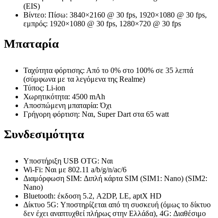
(EIS)
Βίντεο: Πίσω: 3840×2160 @ 30 fps, 1920×1080 @ 30 fps,
εμπρός: 1920×1080 @ 30 fps, 1280×720 @ 30 fps
Μπαταρία
Ταχύτητα φόρτισης: Από το 0% στο 100% σε 35 λεπτά
(σύμφωνα με τα λεγόμενα της Realme)
Τύπος: Li-ion
Χωρητικότητα: 4500 mAh
Αποσπώμενη μπαταρία: Όχι
Γρήγορη φόρτιση: Ναι, Super Dart στα 65 watt
Συνδεσιμότητα
Υποστήριξη USB OTG: Ναι
Wi-Fi: Ναι με 802.11 a/b/g/n/ac/6
Διαμόρφωση SIM: Διπλή κάρτα SIM (SIM1: Nano) (SIM2:
Nano)
Bluetooth: έκδοση 5.2, A2DP, LE, aptX HD
Δίκτυο 5G: Υποστηρίζεται από τη συσκευή (όμως το δίκτυο
δεν έχει αναπτυχθεί πλήρως στην Ελλάδα), 4G: Διαθέσιμο