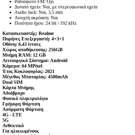
Ραδιόφωνο FM: Όχι
Δυνατό ηχείο: Ναι, με στερεοφωνικά ηχεία
Audio Jack: Ναι, 3,5 mm
Ανοιχτή ακρόαση: Ναι
Ποιότητα ήχου: 24 bit / 192 kHz
Κατασκευαστής:
Realme
Πυρήνες Επεξεργαστή:
4+3+1
Οθόνη:
6,43 ίντσες
Χώρος αποθήκευσης:
256GB
Μνήμη RAM:
12 GB
Λειτουργικό Σύστημα:
Android
Κάμερα:
64 MPixel
Έτος Κυκλοφορίας:
2021
Μέγεθος Μπαταρίας:
4500mAh
Dual SIM
Κάρτα Μνήμης
Αδιάβροχο
Φυσικό πληκτρολόγιο
Γρήγορη Φόρτιση
Ασύρματη Φόρτιση
4G - LTE
5G
Ανθεκτικό
Για ηλικιωμένους