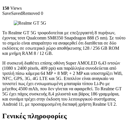
150
Views
Save
Saved
Removed
0
Το Realme GT 5G τροφοδοτείται με επεξεργαστή 8 πυρήνων,
έχοντας τσιπ Qualcomm SM8350 Snapdragon 888 (5 nm). Σε τούτο
το σημείο είναι απαραίτητο να αναφερθεί ότι διατίθεται σε δύο
εκδόσεις σε εσωτερικό χώρο αποθήκευσης 128 / 256 GB ROM
και μνήμη RAM 8 / 12 GB.
Η συσκευή διαθέτει επίσης οθόνη Super AMOLED 6,43 ιντσών
(1080 x 2400 pixels, 409 ppi) και παράλληλα συνοδεύεται από
τριπλή πίσω κάμερα 64 MP + 8 MP, + 2 MP και υποστηρίζει Wifi,
NFC, GPS, 3G, 4G LTE και 5G. Επιπλέον είναι αναγκαίο να
τονιστεί πως έχει ενσωματωμένη μπαταρία τύπου Li-Po με
μέγεθος 4500 mAh, που δεν γίνεται να αφαιρεθεί. Το Realme GT
5G έχει πάχος συσκευής 8,4 χιλιοστά και βάρος 186 γραμμάρια,
και συνάμα τρέχει στην έκδοση του λειτουργικού συστήματος
Android 11, με προσαρμοσμένη διεπαφή χρήστη Realme UI 2.
Γενικές πληροφορίες