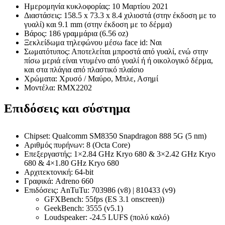
Ημερομηνία κυκλοφορίας: 10 Μαρτίου 2021
Διαστάσεις: 158.5 x 73.3 x 8.4 χιλιοστά (στην έκδοση με το
γυαλί) και 9.1 mm (στην έκδοση με το δέρμα)
Βάρος: 186 γραμμάρια (6.56 oz)
Ξεκλείδωμα τηλεφώνου μέσω face id: Ναι
Σωματότυπος: Αποτελείται μπροστά από γυαλί, ενώ στην
πίσω μεριά είναι ντυμένο από γυαλί ή ή οικολογικό δέρμα,
και στα πλάγια από πλαστικό πλαίσιο
Χρώματα: Χρυσό / Μαύρο, Μπλε, Ασημί
Μοντέλα: RMX2202
Επιδόσεις και σύστημα
Chipset: Qualcomm SM8350 Snapdragon 888 5G (5 nm)
Αριθμός πυρήνων: 8 (Octa Core)
Επεξεργαστής: 1×2.84 GHz Kryo 680 & 3×2.42 GHz Kryo
680 & 4×1.80 GHz Kryo 680
Αρχιτεκτονική: 64-bit
Γραφικά: Adreno 660
Επιδόσεις: AnTuTu: 703986 (v8) | 810433 (v9)
GFXBench: 55fps (ES 3.1 onscreen))
GeekBench: 3555 (v5.1)
Loudspeaker: -24.5 LUFS (πολύ καλό)