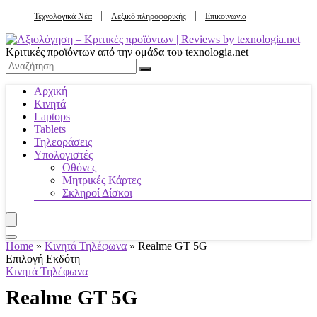
Τεχνολογικά Νέα
Λεξικό πληροφορικής
Επικοινωνία
Κριτικές προϊόντων από την ομάδα του texnologia.net
Αρχική
Κινητά
Laptops
Tablets
Τηλεοράσεις
Υπολογιστές
Οθόνες
Μητρικές Κάρτες
Σκληροί Δίσκοι
Home
»
Κινητά Τηλέφωνα
»
Realme GT 5G
Επιλογή Εκδότη
Κινητά Τηλέφωνα
Realme GT 5G