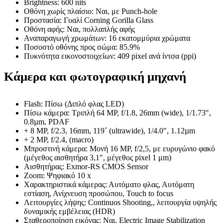
Brightness: 600 nits
Οθόνη χωρίς πλαίσιο: Ναι, με Punch-hole
Προστασία: Γυαλί Corning Gorilla Glass
Οθόνη αφής: Ναι, πολλαπλής αφής
Αναπαραγωγή χρωμάτων: 16 εκατομμύρια χρώματα
Ποσοστό οθόνης προς σώμα: 85.9%
Πυκνότητα εικονοστοιχείων: 409 pixel ανά ίντσα (ppi)
Κάμερα και φωτογραφική μηχανή
Flash: Πίσω (Διπλό φλας LED)
Πίσω κάμερα: Τριπλή 64 MP, f/1.8, 26mm (wide), 1/1.73″,
0.8µm, PDAF
+ 8 MP, f/2.3, 16mm, 119˚ (ultrawide), 1/4.0″, 1.12µm
+ 2 MP, f/2.4, (macro)
Μπροστινή κάμερα: Μονή 16 MP, f/2,5, με ευρυγώνιο φακό
(μέγεθος αισθητήρα 3,1″, μέγεθος pixel 1 μm)
Αισθητήρας: Exmor-RS CMOS Sensor
Zoom: Ψηφιακό 10 x
Χαρακτηριστικά κάμερας: Αυτόματο φλας, Αυτόματη
εστίαση, Ανίχνευση προσώπου, Touch to focus
Λειτουργίες λήψης: Continuos Shooting,, λειτουργία υψηλής
δυναμικής εμβέλειας (HDR)
Σταθεροποίηση εικόνας: Ναι, Electric Image Stabilization