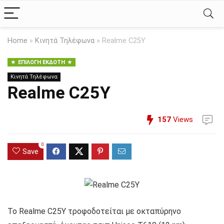
Home
»
Κινητά Τηλέφωνα
»
Realme C25Y
ΕΠΙΛΟΓΉ ΕΚΔΌΤΗ
Κινητά Τηλέφωνα
Realme C25Y
157
Views
0
Save
Το Realme C25Y τροφοδοτείται με οκταπύρηνο