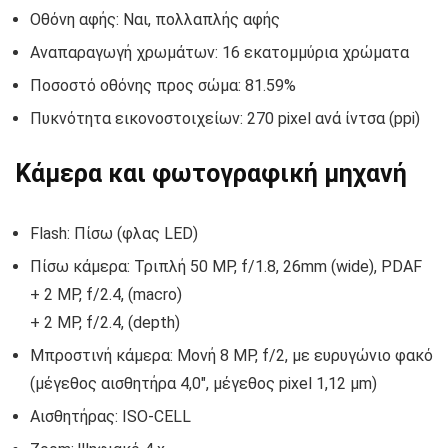
Οθόνη αφής: Ναι, πολλαπλής αφής
Αναπαραγωγή χρωμάτων: 16 εκατομμύρια χρώματα
Ποσοστό οθόνης προς σώμα: 81.59%
Πυκνότητα εικονοστοιχείων: 270 pixel ανά ίντσα (ppi)
Κάμερα και φωτογραφική μηχανή
Flash: Πίσω (φλας LED)
Πίσω κάμερα: Τριπλή 50 MP, f/1.8, 26mm (wide), PDAF
+ 2 MP, f/2.4, (macro)
+ 2 MP, f/2.4, (depth)
Μπροστινή κάμερα: Μονή 8 MP, f/2, με ευρυγώνιο φακό
(μέγεθος αισθητήρα 4,0″, μέγεθος pixel 1,12 μm)
Αισθητήρας: ISO-CELL